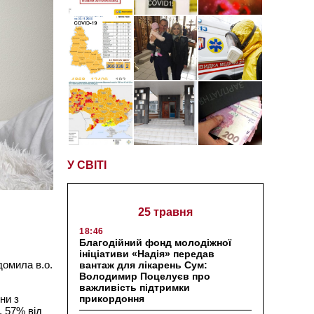
У СВІТІ
25 травня
18:46
Благодійний фонд молодіжної
ініціативи «Надія» передав
домила в.о.
вантаж для лікарень Сум:
Володимир Поцелуєв про
важливість підтримки
прикордоння
ни з
. 57% від