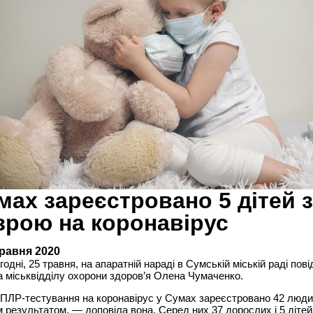
мах зареєстровано 5 дітей з
зрою на коронавірус
травня 2020
одні, 25 травня, на апаратній нараді в Сумській міській раді пові
 міськвідділу охорони здоров’я Олена Чумаченко.
 ПЛР-тестування на коронавірус у Сумах зареєстровано 42 люди
 результатом, — доповіла вона. Серед них 37 дорослих і 5 дітей