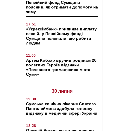
Пенсійний фонд Сумщини
пояснив, як отримати допомогу на
зиму
17:51
«Укрексімбанк» припиняє виплату
пенсій: у Пенсійному фонді
Сумщини пояснили, що робити
людям
11:00
Артем Кобзар вручив родинам 20
полеглих Героїв відзнаки
«Почесного громадянина міста
Суми»
30 липня
19:38
Сумська клінічна лікарня Святого
Пантелеймона здобула головну
відзнаку в медичній сфері України
18:28
Олексій Романько долучився до