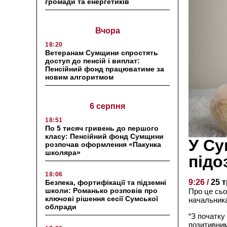
громади та енергетиків
Вчора
18:20
Ветеранам Сумщини спростять
доступ до пенсій і виплат:
Пенсійний фонд працюватиме за
новим алгоритмом
6 серпня
18:51
По 5 тисяч гривень до першого
класу: Пенсійний фонд Сумщини
У Су
розпочав оформлення «Пакунка
школяра»
підо
18:06
9:26 /
25 
Безпека, фортифікації та підземні
школи: Романько розповів про
Про це сьог
ключові рішення сесії Сумської
начальника
облради
“З початку
позитивним