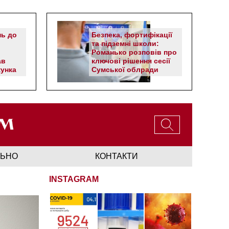
нь до
Безпека, фортифікації
та підземні школи:
Романько розповів про
ав
ключові рішення сесії
унка
Сумської облради
ЛЬНО
КОНТАКТИ
INSTAGRAM