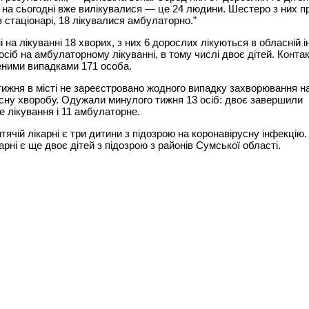
 на сьогодні вже вилікувалися — це 24 людини. Шестеро з них 
в стаціонарі, 18 лікувалися амбулаторно.”
і на лікуванні 18 хворих, з них 6 дорослих лікуються в обласній і
 осіб на амбулаторному лікуванні, в тому числі двоє дітей. Контак
еними випадками 171 особа.
ижня в місті не зареєстровано жодного випадку захворювання н
сну хворобу. Одужали минулого тижня 13 осіб: двоє завершили
е лікування і 11 амбулаторне.
итячій лікарні є три дитини з підозрою на коронавірусну інфекцію.
арні є ще двоє дітей з підозрою з районів Сумської області.