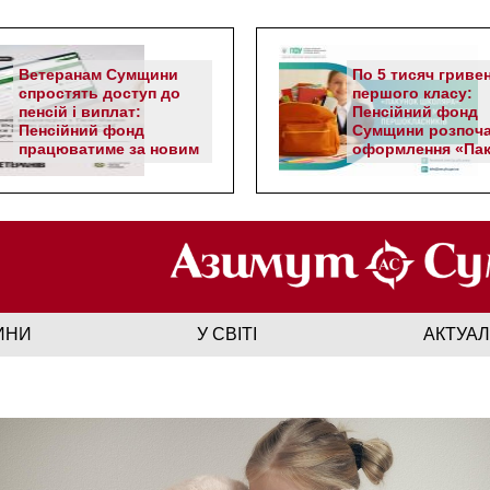
Ветеранам Сумщини
По 5 тисяч гриве
спростять доступ до
першого класу:
пенсій і виплат:
Пенсійний фонд
Пенсійний фонд
Сумщини розпоч
працюватиме за новим
оформлення «Пак
алгоритмом
школяра»
ИНИ
У СВІТІ
АКТУА