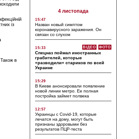
проходили
4 листопада
нфекційній
15:47
тних із
Назван новый симптом
коронавирусного заражения. Он
связан со слухом
а
ВІДЕО
ФОТО
15:33
Спецназ поймал иностранных
грабителей, которые
 Також в
«разводили» стариков по всей
Украине
15:29
В Киеве анонсировали появление
новой линии метро. Ее полная
постройка займет полвека
12:57
Украинцы с Covid-19, которые
лечатся на дому, могут быть
признаны здоровыми без
результатов ПЦР-теста