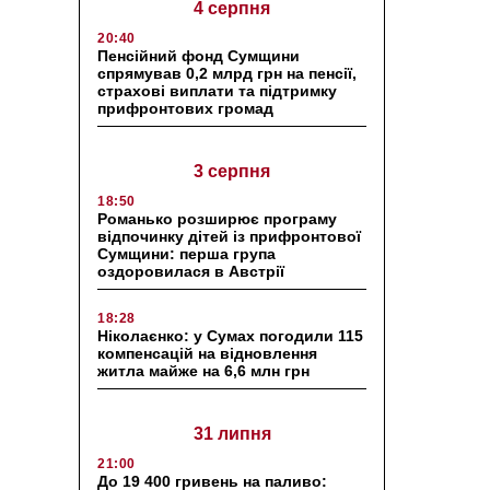
4 серпня
20:40
Пенсійний фонд Сумщини
спрямував 0,2 млрд грн на пенсії,
страхові виплати та підтримку
прифронтових громад
3 серпня
18:50
Романько розширює програму
відпочинку дітей із прифронтової
Сумщини: перша група
оздоровилася в Австрії
18:28
Ніколаєнко: у Сумах погодили 115
компенсацій на відновлення
житла майже на 6,6 млн грн
31 липня
21:00
До 19 400 гривень на паливо: