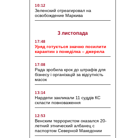
10:12
Зеленский отреагировал на
освобождение Маркива
3 листопада
17:48
Уряд готується значно посилити
карантин з понеділка – джерела
17:08
Рада зробила крок до штрафів для
бізнесу і організацій за відсутність
масок
13:14
Нардепи закликали 11 суддів КС
скласти повноваження
12:53
Венским террористом оказался 20-
летний этнический албанец с
паспортом Северной Македонии