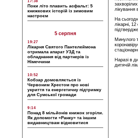
17:38
захворілих
Поки літо плавить асфальт: 5
лікування 
книжкових історій із зимовим
настроєм
На сьогодн
лікарні, 12
підтвердж
5 серпня
Минулого т
19:27
коронавіру
Лікарня Святого Пантелеймона
стаціонарн
отримала апарат УЗД та
обладнання від партнерів із
Наразі в д
Німеччини
дитячій лік
10:52
Кобзар домовляється із
Червоним Хрестом про нові
укриття та енергетичну підтримку
для Сумської громади
9:14
Понад 8 мільйонів книжок згоріли.
Як допомогти «Ранку» та іншим
видавництвам відновитися