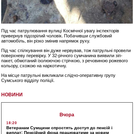
Під час патрулювання вулиці Космічної увагу інспекторів
привернув підозрілий чоловік. Побачивши службовий
автомобіль, він різко змінив напрямок руху.
Під час спілкування він дуже нервував, тож патрульні провели
поверхневу перевірку. У 32-річного сумчанина виявили зіп-
пакет, обмотаний ізолюючою стрічкою, з речовиною рожевого
кольору, схожою на наркотичну.
На місце патрульні викликали слідчо-оперативну групу
Сумського відділу поліції.
НОВИНИ
Вчора
18:20
Ветеранам Сумщини спростять доступ до пенсій і
виплат: Пенсійний фонд працюватиме за новим