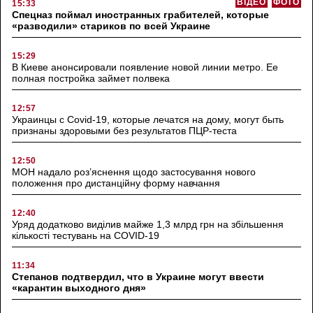
ВІДЕО
ФОТО
15:33
Спецназ поймал иностранных грабителей, которые
«разводили» стариков по всей Украине
15:29
В Киеве анонсировали появление новой линии метро. Ее
полная постройка займет полвека
12:57
Украинцы с Covid-19, которые лечатся на дому, могут быть
признаны здоровыми без результатов ПЦР-теста
12:50
МОН надало роз’яснення щодо застосування нового
положення про дистанційну форму навчання
12:40
Уряд додатково виділив майже 1,3 млрд грн на збільшення
кількості тестувань на COVID-19
11:34
Степанов подтвердил, что в Украине могут ввести
«карантин выходного дня»