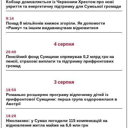
Кобзар домовляється із Червоним Хрестом про нові
укриття та енергетичну підтримку для Сумської громади
9:14
Понад 8 мільйонів книжок згоріли. Як допомогти
«Ранку» та іншим видавництвам відновитися
4 серпня
20:40
Пенсійний фонд Сумщини спрямував 0,2 млрд грн на
пенсії, страхові виплати та підтримку прифронтових
громад
3 серпня
18:50
Романько розширює програму відпочинку дітей із
прифронтової Сумщини: перша група оздоровилася в
Австрії
18:28
Ніколаєнко: у Сумах погодили 115 компенсацій на
відновлення житла майже на 6,6 млн грн