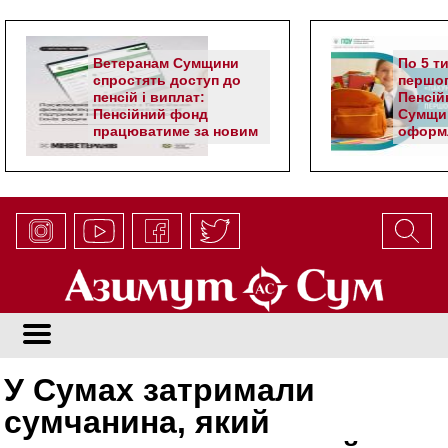
Ветеранам Сумщини
По 5 т
спростять доступ до
першог
пенсій і виплат:
Пенсій
Пенсійний фонд
Сумщи
працюватиме за новим
оформл
алгоритмом
школя
У Сумах затримали
сумчанина, який