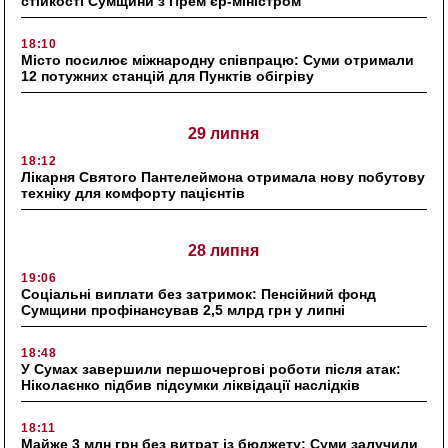
стійкості Сумщини з Прем’єр-міністром
18:10
Місто посилює міжнародну співпрацю: Суми отримали
12 потужних станцій для Пунктів обігріву
29 липня
18:12
Лікарня Святого Пантелеймона отримала нову побутову
техніку для комфорту пацієнтів
28 липня
19:06
Соціальні виплати без затримок: Пенсійний фонд
Сумщини профінансував 2,5 млрд грн у липні
18:48
У Сумах завершили першочергові роботи після атак:
Ніколаєнко підбив підсумки ліквідації наслідків
18:11
Майже 3 млн грн без витрат із бюджету: Суми залучили