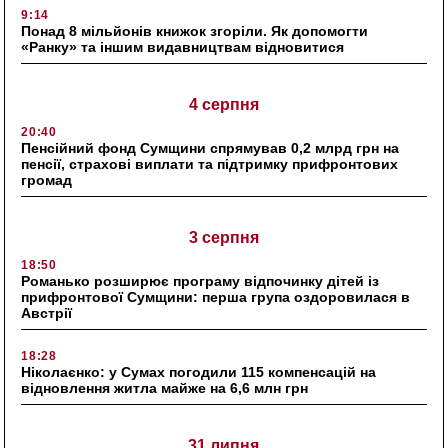
9:14
Понад 8 мільйонів книжок згоріли. Як допомогти
«Ранку» та іншим видавництвам відновитися
4 серпня
20:40
Пенсійний фонд Сумщини спрямував 0,2 млрд грн на
пенсії, страхові виплати та підтримку прифронтових
громад
3 серпня
18:50
Романько розширює програму відпочинку дітей із
прифронтової Сумщини: перша група оздоровилася в
Австрії
18:28
Ніколаєнко: у Сумах погодили 115 компенсацій на
відновлення житла майже на 6,6 млн грн
31 липня