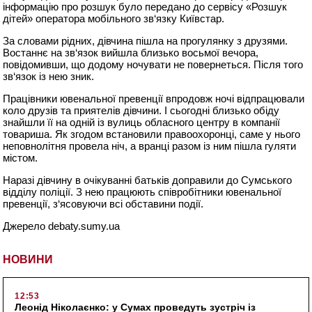
інформацію про розшук було передано до сервісу «Розшук
дітей» оператора мобільного зв‘язку Київстар.
За словами рідних, дівчина пішла на прогулянку з друзями.
Востаннє на зв‘язок вийшла близько восьмої вечора,
повідомивши, що додому ночувати не повернеться. Після того
зв‘язок із нею зник.
Працівники ювенальної превенції впродовж ночі відпрацювали
коло друзів та приятелів дівчини. І сьогодні близько обіду
знайшли її на одній із вулиць обласного центру в компанії
товариша. Як згодом встановили правоохоронці, саме у нього
неповнолітня провела ніч, а вранці разом із ним пішла гуляти
містом.
Наразі дівчину в очікуванні батьків доправили до Сумського
відділу поліції. З нею працюють співробітники ювенальної
превенції, з‘ясовуючи всі обставини події.
Джерело debaty.sumy.ua
НОВИНИ
12:53
Леонід Ніколаєнко: у Сумах проведуть зустріч із