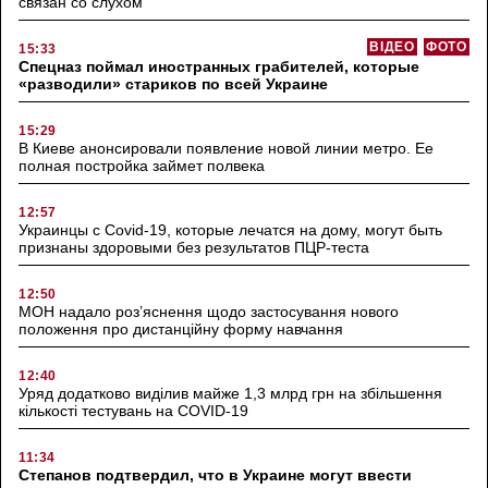
связан со слухом
ВІДЕО
ФОТО
15:33
Спецназ поймал иностранных грабителей, которые
«разводили» стариков по всей Украине
15:29
В Киеве анонсировали появление новой линии метро. Ее
полная постройка займет полвека
12:57
Украинцы с Covid-19, которые лечатся на дому, могут быть
признаны здоровыми без результатов ПЦР-теста
12:50
МОН надало роз’яснення щодо застосування нового
положення про дистанційну форму навчання
12:40
Уряд додатково виділив майже 1,3 млрд грн на збільшення
кількості тестувань на COVID-19
11:34
Степанов подтвердил, что в Украине могут ввести