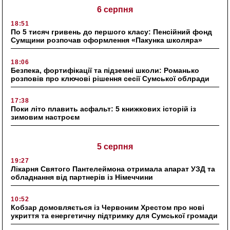
6 серпня
18:51
По 5 тисяч гривень до першого класу: Пенсійний фонд
Сумщини розпочав оформлення «Пакунка школяра»
18:06
Безпека, фортифікації та підземні школи: Романько
розповів про ключові рішення сесії Сумської облради
17:38
Поки літо плавить асфальт: 5 книжкових історій із
зимовим настроєм
5 серпня
19:27
Лікарня Святого Пантелеймона отримала апарат УЗД та
обладнання від партнерів із Німеччини
10:52
Кобзар домовляється із Червоним Хрестом про нові
укриття та енергетичну підтримку для Сумської громади