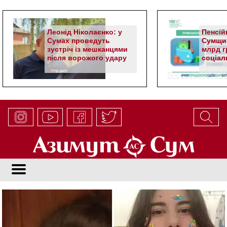
Леонід Ніколаєнко: у
Пенсій
Сумах проведуть
Сумщин
зустріч із мешканцями
млрд гр
після ворожого удару
соціал