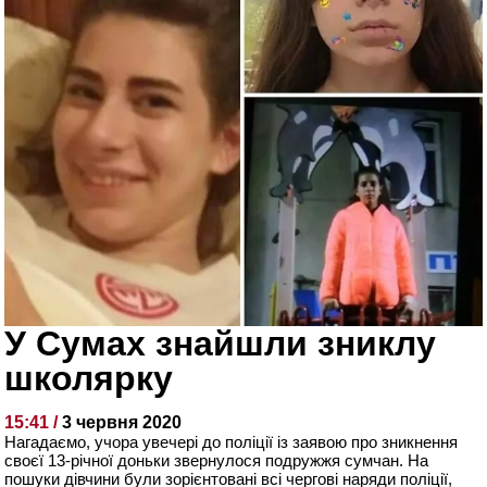
У Сумах знайшли зниклу
школярку
15:41 /
3 червня 2020
Нагадаємо, учора увечері до поліції із заявою про зникнення
своєї 13-річної доньки звернулося подружжя сумчан. На
пошуки дівчини були зорієнтовані всі чергові наряди поліції,