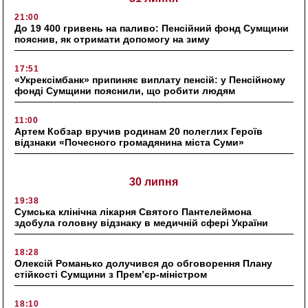
21:00
До 19 400 гривень на паливо: Пенсійний фонд Сумщини
пояснив, як отримати допомогу на зиму
17:51
«Укрексімбанк» припиняє виплату пенсій: у Пенсійному
фонді Сумщини пояснили, що робити людям
11:00
Артем Кобзар вручив родинам 20 полеглих Героїв
відзнаки «Почесного громадянина міста Суми»
30 липня
19:38
Сумська клінічна лікарня Святого Пантелеймона
здобула головну відзнаку в медичній сфері України
18:28
Олексій Романько долучився до обговорення Плану
стійкості Сумщини з Прем’єр-міністром
18:10