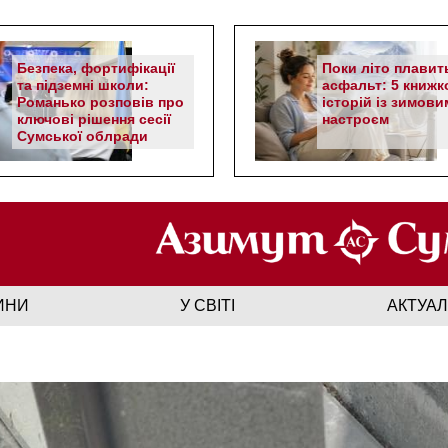
Безпека, фортифікації
Поки літо плавит
та підземні школи:
асфальт: 5 книжк
Романько розповів про
історій із зимови
ключові рішення сесії
настроєм
Сумської облради
ИНИ
У СВІТІ
АКТУА