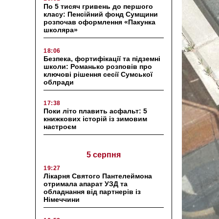
По 5 тисяч гривень до першого
класу: Пенсійний фонд Сумщини
розпочав оформлення «Пакунка
школяра»
18:06
Безпека, фортифікації та підземні
школи: Романько розповів про
ключові рішення сесії Сумської
облради
17:38
Поки літо плавить асфальт: 5
книжкових історій із зимовим
настроєм
5 серпня
19:27
Лікарня Святого Пантелеймона
отримала апарат УЗД та
обладнання від партнерів із
Німеччини