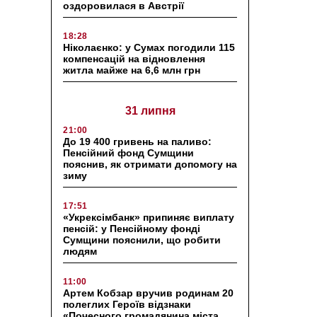
оздоровилася в Австрії
18:28
Ніколаєнко: у Сумах погодили 115
компенсацій на відновлення
житла майже на 6,6 млн грн
31 липня
21:00
До 19 400 гривень на паливо:
Пенсійний фонд Сумщини
пояснив, як отримати допомогу на
зиму
17:51
«Укрексімбанк» припиняє виплату
пенсій: у Пенсійному фонді
Сумщини пояснили, що робити
людям
11:00
Артем Кобзар вручив родинам 20
полеглих Героїв відзнаки
«Почесного громадянина міста