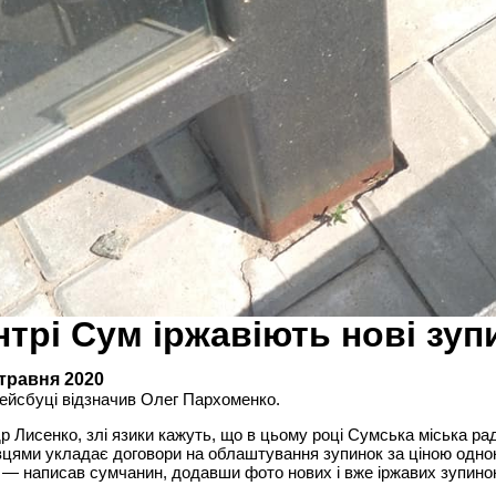
нтрі Сум іржавіють нові зуп
 травня 2020
ейсбуці відзначив Олег Пархоменко.
 Лисенко, злі язики кажуть, що в цьому році Сумська міська рад
цями укладає договори на облаштування зупинок за ціною одно
 — написав сумчанин, додавши фото нових і вже іржавих зупино