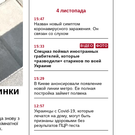
4 листопада
15:47
Назван новый симптом
коронавирусного заражения. Он
связан со слухом
ВІДЕО
ФОТО
15:33
Спецназ поймал иностранных
грабителей, которые
«разводили» стариков по всей
Украине
15:29
В Киеве анонсировали появление
инки
новой линии метро. Ее полная
постройка займет полвека
12:57
Украинцы с Covid-19, которые
лечатся на дому, могут быть
а знову з
признаны здоровыми без
кімнатної
результатов ПЦР-теста
к.