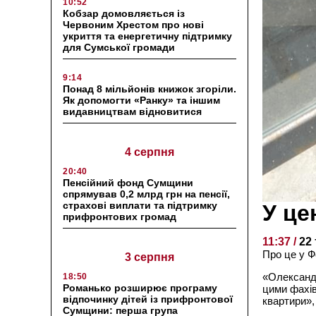
10:52
Кобзар домовляється із
Червоним Хрестом про нові
укриття та енергетичну підтримку
для Сумської громади
9:14
Понад 8 мільйонів книжок згоріли.
Як допомогти «Ранку» та іншим
видавництвам відновитися
4 серпня
20:40
Пенсійний фонд Сумщини
спрямував 0,2 млрд грн на пенсії,
страхові виплати та підтримку
У це
прифронтових громад
11:37 /
22
Про це у Ф
3 серпня
«Олександр
18:50
Романько розширює програму
цими фахів
відпочинку дітей із прифронтової
квартири»,
Сумщини: перша група