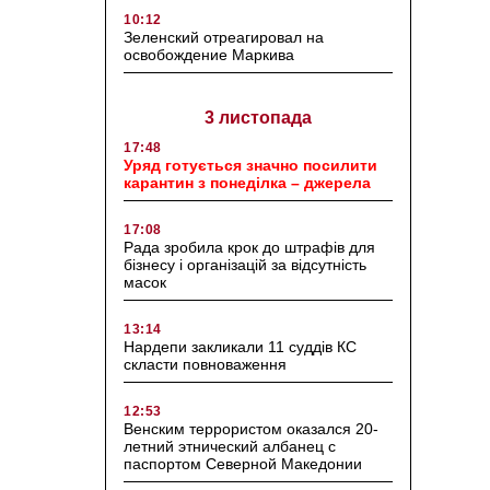
10:12
Зеленский отреагировал на
освобождение Маркива
3 листопада
17:48
Уряд готується значно посилити
карантин з понеділка – джерела
17:08
Рада зробила крок до штрафів для
бізнесу і організацій за відсутність
масок
13:14
Нардепи закликали 11 суддів КС
скласти повноваження
12:53
Венским террористом оказался 20-
летний этнический албанец с
паспортом Северной Македонии