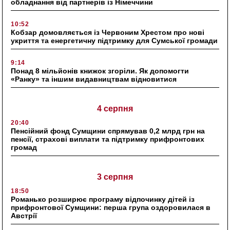
обладнання від партнерів із Німеччини
10:52
Кобзар домовляється із Червоним Хрестом про нові
укриття та енергетичну підтримку для Сумської громади
9:14
Понад 8 мільйонів книжок згоріли. Як допомогти
«Ранку» та іншим видавництвам відновитися
4 серпня
20:40
Пенсійний фонд Сумщини спрямував 0,2 млрд грн на
пенсії, страхові виплати та підтримку прифронтових
громад
3 серпня
18:50
Романько розширює програму відпочинку дітей із
прифронтової Сумщини: перша група оздоровилася в
Австрії