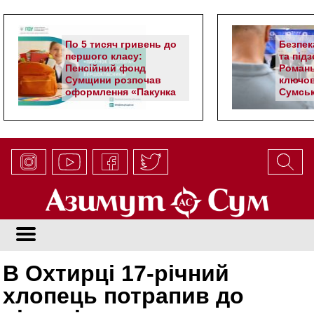
По 5 тисяч гривень до
Безпек
першого класу:
та під
Пенсійний фонд
Романь
Сумщини розпочав
ключов
оформлення «Пакунка
Сумськ
школяра»
В Охтирці 17-річний
хлопець потрапив до