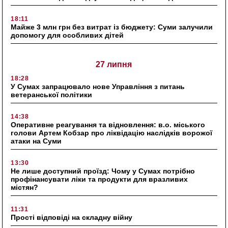
18:11
Майже 3 млн грн без витрат із бюджету: Суми залучили
допомогу для особливих дітей
27 липня
18:28
У Сумах запрацювало нове Управління з питань
ветеранської політики
14:38
Оперативне реагування та відновлення: в.о. міського
голови Артем Кобзар про ліквідацію наслідків ворожої
атаки на Суми
13:30
Не лише доступний проїзд: Чому у Сумах потрібно
профінансувати ліки та продукти для вразливих
містян?
11:31
Прості відповіді на складну війну