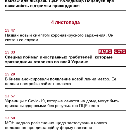
вантаж для лікарень Сум: Володимир Поцелуєв про
важливість підтримки прикордоння
4 листопада
15:47
Назван новый симптом коронавирусного заражения. Он
связан со слухом
ВІДЕО
ФОТО
15:33
Спецназ поймал иностранных грабителей, которые
«разводили» стариков по всей Украине
15:29
В Киеве анонсировали появление новой линии метро. Ее
полная постройка займет полвека
12:57
Украинцы с Covid-19, которые лечатся на дому, могут быть
признаны здоровыми без результатов ПЦР-теста
12:50
МОН надало роз’яснення щодо застосування нового
положення про дистанційну форму навчання