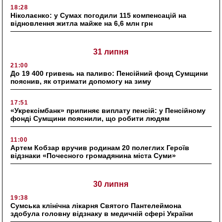
18:28
Ніколаєнко: у Сумах погодили 115 компенсацій на
відновлення житла майже на 6,6 млн грн
31 липня
21:00
До 19 400 гривень на паливо: Пенсійний фонд Сумщини
пояснив, як отримати допомогу на зиму
17:51
«Укрексімбанк» припиняє виплату пенсій: у Пенсійному
фонді Сумщини пояснили, що робити людям
11:00
Артем Кобзар вручив родинам 20 полеглих Героїв
відзнаки «Почесного громадянина міста Суми»
30 липня
19:38
Сумська клінічна лікарня Святого Пантелеймона
здобула головну відзнаку в медичній сфері України