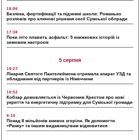
18:06
Безпека, фортифікації та підземні школи: Романько
розповів про ключові рішення сесії Сумської облради
17:38
Поки літо плавить асфальт: 5 книжкових історій із
зимовим настроєм
5 серпня
19:27
Лікарня Святого Пантелеймона отримала апарат УЗД та
обладнання від партнерів із Німеччини
10:52
Кобзар домовляється із Червоним Хрестом про нові
укриття та енергетичну підтримку для Сумської громади
9:14
Понад 8 мільйонів книжок згоріли. Як допомогти
«Ранку» та іншим видавництвам відновитися