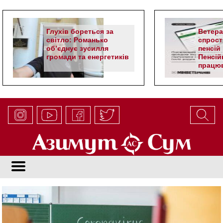
Глухів бореться за
Ветер
світло: Романько
спрост
об’єднує зусилля
пенсій 
громади та енергетиків
Пенсій
працюв
алгор