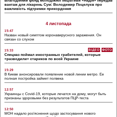
Благодійний фонд молодіжної ініціативи «Надія» передав
вантаж для лікарень Сум: Володимир Поцелуєв про
важливість підтримки прикордоння
4 листопада
15:47
Назван новый симптом коронавирусного заражения. Он
связан со слухом
ВІДЕО
ФОТО
15:33
Спецназ поймал иностранных грабителей, которые
«разводили» стариков по всей Украине
15:29
В Киеве анонсировали появление новой линии метро. Ее
полная постройка займет полвека
12:57
Украинцы с Covid-19, которые лечатся на дому, могут быть
признаны здоровыми без результатов ПЦР-теста
12:50
МОН надало роз’яснення щодо застосування нового