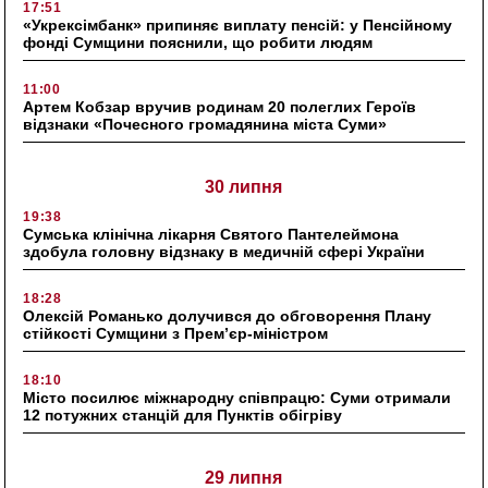
17:51
«Укрексімбанк» припиняє виплату пенсій: у Пенсійному
фонді Сумщини пояснили, що робити людям
11:00
Артем Кобзар вручив родинам 20 полеглих Героїв
відзнаки «Почесного громадянина міста Суми»
30 липня
19:38
Сумська клінічна лікарня Святого Пантелеймона
здобула головну відзнаку в медичній сфері України
18:28
Олексій Романько долучився до обговорення Плану
стійкості Сумщини з Прем’єр-міністром
18:10
Місто посилює міжнародну співпрацю: Суми отримали
12 потужних станцій для Пунктів обігріву
29 липня