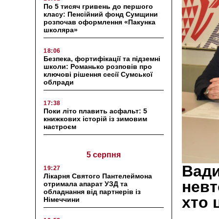
По 5 тисяч гривень до першого
класу: Пенсійний фонд Сумщини
розпочав оформлення «Пакунка
школяра»
18:06
Безпека, фортифікації та підземні
школи: Романько розповів про
ключові рішення сесії Сумської
облради
17:38
Поки літо плавить асфальт: 5
книжкових історій із зимовим
настроєм
5 серпня
Вади
19:27
Лікарня Святого Пантелеймона
невт
отримала апарат УЗД та
обладнання від партнерів із
хто 
Німеччини