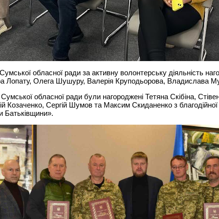
Сумської обласної ради за активну волонтерську діяльність на
а Лопату, Олега Шушуру, Валерія Круподьорова, Владислава Му
Сумської обласної ради були нагороджені Тетяна Скібіна, Стівен
лій Козаченко, Сергій Шумов та Максим Скиданенко з благодійної 
и Батьківщини».