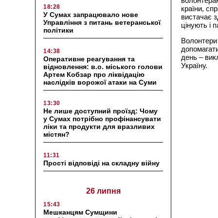
волонтерам
18:28
країни, сп
У Сумах запрацювало нове
вистачає з
Управління з питань ветеранської
цінують і 
політики
Волонтери 
допомагати
14:38
день – вик
Оперативне реагування та
Україну.
відновлення: в.о. міського голови
Артем Кобзар про ліквідацію
наслідків ворожої атаки на Суми
13:30
Не лише доступний проїзд: Чому
у Сумах потрібно профінансувати
ліки та продукти для вразливих
містян?
11:31
Прості відповіді на складну війну
26 липня
15:43
Мешканцям Сумщини