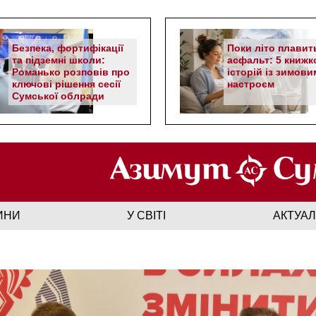
Безпека, фортифікації
Поки літо плавит
та підземні школи:
асфальт: 5 книжк
Романько розповів про
історій із зимови
ключові рішення сесії
настроєм
Сумської облради
ИНИ
У СВІТІ
АКТУА