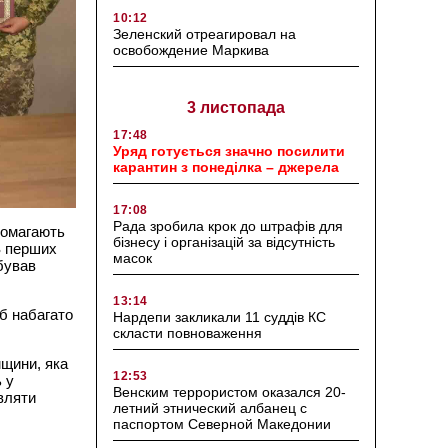
10:12
Зеленский отреагировал на
освобождение Маркива
3 листопада
17:48
Уряд готується значно посилити
карантин з понеділка – джерела
17:08
Рада зробила крок до штрафів для
помагають
бізнесу і організацій за відсутність
З перших
масок
бував
13:14
б набагато
Нардепи закликали 11 суддів КС
скласти повноваження
мщини, яка
12:53
 у
Венским террористом оказался 20-
вляти
летний этнический албанец с
паспортом Северной Македонии