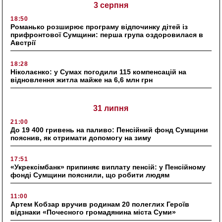
3 серпня
18:50
Романько розширює програму відпочинку дітей із
прифронтової Сумщини: перша група оздоровилася в
Австрії
18:28
Ніколаєнко: у Сумах погодили 115 компенсацій на
відновлення житла майже на 6,6 млн грн
31 липня
21:00
До 19 400 гривень на паливо: Пенсійний фонд Сумщини
пояснив, як отримати допомогу на зиму
17:51
«Укрексімбанк» припиняє виплату пенсій: у Пенсійному
фонді Сумщини пояснили, що робити людям
11:00
Артем Кобзар вручив родинам 20 полеглих Героїв
відзнаки «Почесного громадянина міста Суми»