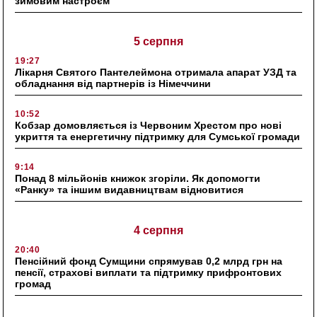
зимовим настроєм
5 серпня
19:27
Лікарня Святого Пантелеймона отримала апарат УЗД та
обладнання від партнерів із Німеччини
10:52
Кобзар домовляється із Червоним Хрестом про нові
укриття та енергетичну підтримку для Сумської громади
9:14
Понад 8 мільйонів книжок згоріли. Як допомогти
«Ранку» та іншим видавництвам відновитися
4 серпня
20:40
Пенсійний фонд Сумщини спрямував 0,2 млрд грн на
пенсії, страхові виплати та підтримку прифронтових
громад