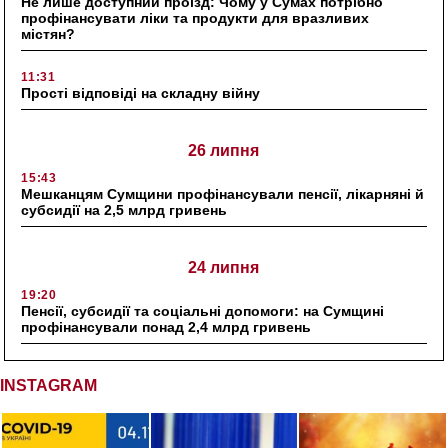
Не лише доступний проїзд: Чому у Сумах потрібно
профінансувати ліки та продукти для вразливих
містян?
11:31
Прості відповіді на складну війну
26 липня
15:43
Мешканцям Сумщини профінансували пенсії, лікарняні й
субсидії на 2,5 млрд гривень
24 липня
19:20
Пенсії, субсидії та соціальні допомоги: на Сумщині
профінансували понад 2,4 млрд гривень
INSTAGRAM