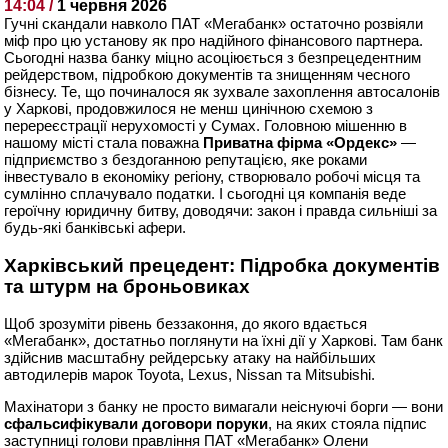
14:04 /
1 червня 2026
Гучні скандали навколо ПАТ «Мегабанк» остаточно розвіяли
міф про цю установу як про надійного фінансового партнера.
Сьогодні назва банку міцно асоціюється з безпрецедентним
рейдерством, підробкою документів та знищенням чесного
бізнесу. Те, що починалося як зухвале захоплення автосалонів
у Харкові, продовжилося не менш цинічною схемою з
перереєстрації нерухомості у Сумах. Головною мішенню в
нашому місті стала поважна
Приватна фірма «Ордекс»
—
підприємство з бездоганною репутацією, яке роками
інвестувало в економіку регіону, створювало робочі місця та
сумлінно сплачувало податки. І сьогодні ця компанія веде
героїчну юридичну битву, доводячи: закон і правда сильніші за
будь-які банківські афери.
Харківський прецедент: Підробка документів
та штурм на броньовиках
Щоб зрозуміти рівень беззаконня, до якого вдається
«Мегабанк», достатньо поглянути на їхні дії у Харкові. Там банк
здійснив масштабну рейдерську атаку на найбільших
автодилерів марок Toyota, Lexus, Nissan та Mitsubishi.
Махінатори з банку не просто вимагали неіснуючі борги — вони
сфальсифікували договори поруки
, на яких стояла підпис
заступниці голови правління ПАТ «Мегабанк» Олени