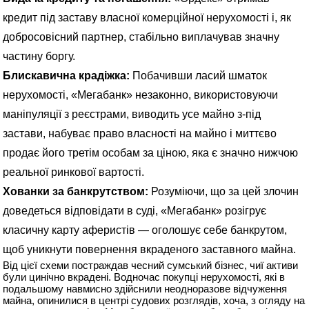
кредит під заставу власної комерційної нерухомості і, як
добросовісний партнер, стабільно виплачував значну
частину боргу.
Блискавична крадіжка:
Побачивши ласий шматок
нерухомості, «Мегабанк» незаконно, використовуючи
маніпуляції з реєстрами, виводить усе майно з-під
застави, набуває право власності на майно і миттєво
продає його третім особам за ціною, яка є значно нижчою
реальної ринкової вартості.
Хованки за банкрутством:
Розуміючи, що за цей злочин
доведеться відповідати в суді, «Мегабанк» розігрує
класичну карту аферистів — оголошує себе банкрутом,
щоб уникнути повернення вкраденого заставного майна.
Від цієї схеми постраждав чесний сумський бізнес, чиї активи
були цинічно вкрадені. Водночас покупці нерухомості, які в
подальшому навмисно здійснили неодноразове відчуження
майна, опинилися в центрі судових розглядів, хоча, з огляду на