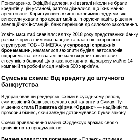
Пономаренко. Офіційні дилери, які взагалі ніколи не брали
кредитів у цій установі, раптом дізналися, що їхнє майно
арештоване. Користуючись «кишеньковими» суддями, які
виносили ухвали про арешт майна, ігноруючи навіть рішення
апеляційних інстанцій, банк перейшов до силового захоплення.
Уявіть масштаб свавілля: влітку 2018 року представники банку
разом із приватним виконавцем та власною охоронною
структурою ТОВ «О-МЕГА»,
у супроводі справжніх
бронемашин
, намагалися захопити будівлі автосалонів
підприємства, яке взагалі не мало жодних фінансових
стосунків з банком! Ця атака поставила під загрозу майно 14
компаній та робочі місця майже 500 харків’ян.
Сумська схема: Від кредиту до штучного
банкрутства
Відпрацювавши рейдерські схеми в сусідньому регіоні,
сумнозвісний банк застосував свої таланти в Сумах. Тут
мішенню стала
Приватна фірма «Ордекс»
— надійний та
прозорий бізнес, який завжди дотримувався букви закону.
Схема привласнення майна «Ордексу» вражає своєю
цинічністю та продуманістю:
Видача кредиту та погашення:
«Ордекс» отримав