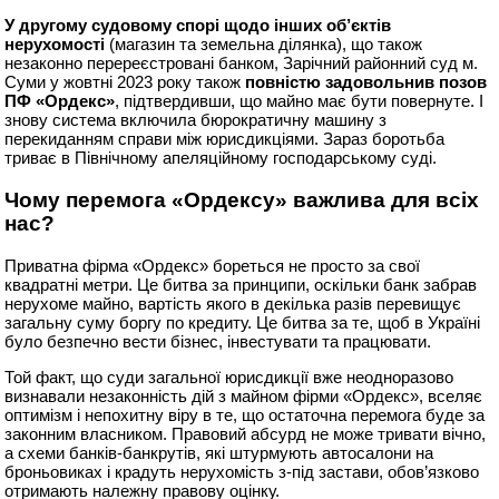
У другому судовому спорі щодо інших об’єктів
нерухомості
(магазин та земельна ділянка), що також
незаконно перереєстровані банком, Зарічний районний суд м.
Суми у жовтні 2023 року також
повністю задовольнив позов
ПФ «Ордекс»
, підтвердивши, що майно має бути повернуте. І
знову система включила бюрократичну машину з
перекиданням справи між юрисдикціями. Зараз боротьба
триває в Північному апеляційному господарському суді.
Чому перемога «Ордексу» важлива для всіх
нас?
Приватна фірма «Ордекс» бореться не просто за свої
квадратні метри. Це битва за принципи, оскільки банк забрав
нерухоме майно, вартість якого в декілька разів перевищує
загальну суму боргу по кредиту. Це битва за те, щоб в Україні
було безпечно вести бізнес, інвестувати та працювати.
Той факт, що суди загальної юрисдикції вже неодноразово
визнавали незаконність дій з майном фірми «Ордекс», вселяє
оптимізм і непохитну віру в те, що остаточна перемога буде за
законним власником. Правовий абсурд не може тривати вічно,
а схеми банків-банкрутів, які штурмують автосалони на
броньовиках і крадуть нерухомість з-під застави, обов’язково
отримають належну правову оцінку.