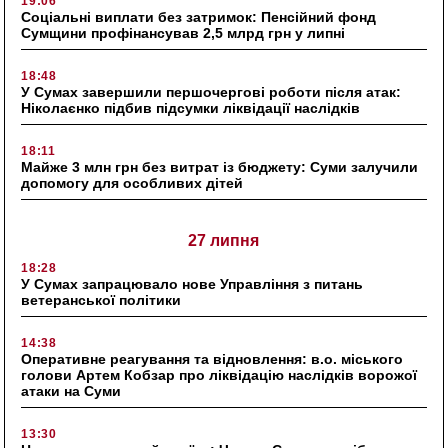
19:06
Соціальні виплати без затримок: Пенсійний фонд
Сумщини профінансував 2,5 млрд грн у липні
18:48
У Сумах завершили першочергові роботи після атак:
Ніколаєнко підбив підсумки ліквідації наслідків
18:11
Майже 3 млн грн без витрат із бюджету: Суми залучили
допомогу для особливих дітей
27 липня
18:28
У Сумах запрацювало нове Управління з питань
ветеранської політики
14:38
Оперативне реагування та відновлення: в.о. міського
голови Артем Кобзар про ліквідацію наслідків ворожої
атаки на Суми
13:30