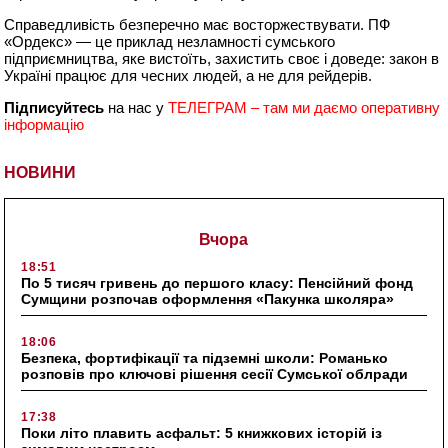
Справедливість безперечно має восторжествувати. ПФ
«Ордекс» — це приклад незламності сумського
підприємництва, яке вистоїть, захистить своє і доведе: закон в
Україні працює для чесних людей, а не для рейдерів.
Підписуйтесь
на нас у
ТЕЛЕГРАМ – там ми даємо оперативну
інформацію
НОВИНИ
Вчора
18:51
По 5 тисяч гривень до першого класу: Пенсійний фонд
Сумщини розпочав оформлення «Пакунка школяра»
18:06
Безпека, фортифікації та підземні школи: Романько
розповів про ключові рішення сесії Сумської облради
17:38
Поки літо плавить асфальт: 5 книжкових історій із