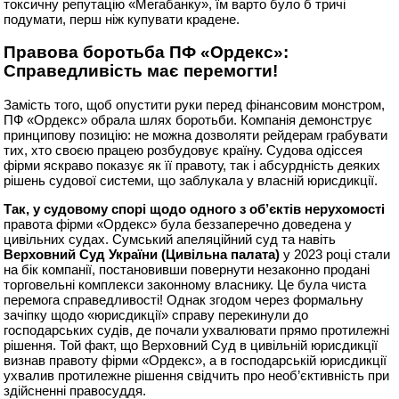
токсичну репутацію «Мегабанку», їм варто було б тричі
подумати, перш ніж купувати крадене.
Правова боротьба ПФ «Ордекс»:
Справедливість має перемогти!
Замість того, щоб опустити руки перед фінансовим монстром,
ПФ «Ордекс» обрала шлях боротьби. Компанія демонструє
принципову позицію: не можна дозволяти рейдерам грабувати
тих, хто своєю працею розбудовує країну. Судова одіссея
фірми яскраво показує як її правоту, так і абсурдність деяких
рішень судової системи, що заблукала у власній юрисдикції.
Так, у судовому спорі щодо одного з об’єктів нерухомості
правота фірми «Ордекс» була беззаперечно доведена у
цивільних судах. Сумський апеляційний суд та навіть
Верховний Суд України (Цивільна палата)
у 2023 році стали
на бік компанії, постановивши повернути незаконно продані
торговельні комплекси законному власнику. Це була чиста
перемога справедливості! Однак згодом через формальну
зачіпку щодо «юрисдикції» справу перекинули до
господарських судів, де почали ухвалювати прямо протилежні
рішення. Той факт, що Верховний Суд в цивільній юрисдикції
визнав правоту фірми «Ордекс», а в господарській юрисдикції
ухвалив протилежне рішення свідчить про необ’єктивність при
здійсненні правосуддя.