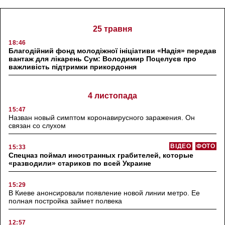
25 травня
18:46
Благодійний фонд молодіжної ініціативи «Надія» передав
вантаж для лікарень Сум: Володимир Поцелуєв про
важливість підтримки прикордоння
4 листопада
15:47
Назван новый симптом коронавирусного заражения. Он
связан со слухом
ВІДЕО
ФОТО
15:33
Спецназ поймал иностранных грабителей, которые
«разводили» стариков по всей Украине
15:29
В Киеве анонсировали появление новой линии метро. Ее
полная постройка займет полвека
12:57