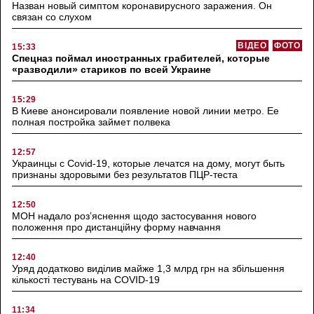
Назван новый симптом коронавирусного заражения. Он
связан со слухом
ВІДЕО
ФОТО
15:33
Спецназ поймал иностранных грабителей, которые
«разводили» стариков по всей Украине
15:29
В Киеве анонсировали появление новой линии метро. Ее
полная постройка займет полвека
12:57
Украинцы с Covid-19, которые лечатся на дому, могут быть
признаны здоровыми без результатов ПЦР-теста
12:50
МОН надало роз’яснення щодо застосування нового
положення про дистанційну форму навчання
12:40
Уряд додатково виділив майже 1,3 млрд грн на збільшення
кількості тестувань на COVID-19
11:34