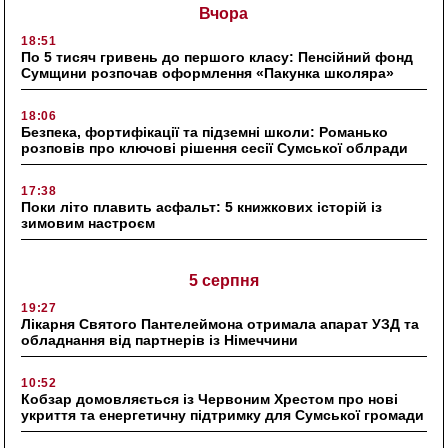
Вчора
18:51
По 5 тисяч гривень до першого класу: Пенсійний фонд
Сумщини розпочав оформлення «Пакунка школяра»
18:06
Безпека, фортифікації та підземні школи: Романько
розповів про ключові рішення сесії Сумської облради
17:38
Поки літо плавить асфальт: 5 книжкових історій із
зимовим настроєм
5 серпня
19:27
Лікарня Святого Пантелеймона отримала апарат УЗД та
обладнання від партнерів із Німеччини
10:52
Кобзар домовляється із Червоним Хрестом про нові
укриття та енергетичну підтримку для Сумської громади