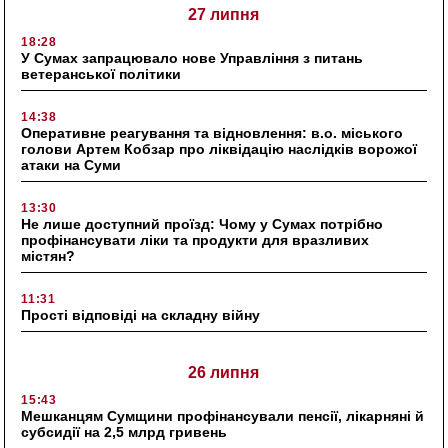
27 липня
18:28
У Сумах запрацювало нове Управління з питань
ветеранської політики
14:38
Оперативне реагування та відновлення: в.о. міського
голови Артем Кобзар про ліквідацію наслідків ворожої
атаки на Суми
13:30
Не лише доступний проїзд: Чому у Сумах потрібно
профінансувати ліки та продукти для вразливих
містян?
11:31
Прості відповіді на складну війну
26 липня
15:43
Мешканцям Сумщини профінансували пенсії, лікарняні й
субсидії на 2,5 млрд гривень