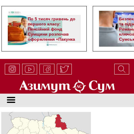
По 5 тисяч гривень до
Безпек
першого класу:
та під
Пенсійний фонд
Романь
Сумщини розпочав
ключов
оформлення «Пакунка
Сумськ
школяра»