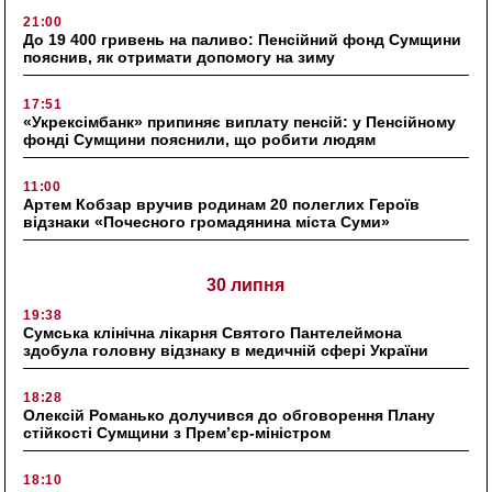
21:00
До 19 400 гривень на паливо: Пенсійний фонд Сумщини
пояснив, як отримати допомогу на зиму
17:51
«Укрексімбанк» припиняє виплату пенсій: у Пенсійному
фонді Сумщини пояснили, що робити людям
11:00
Артем Кобзар вручив родинам 20 полеглих Героїв
відзнаки «Почесного громадянина міста Суми»
30 липня
19:38
Сумська клінічна лікарня Святого Пантелеймона
здобула головну відзнаку в медичній сфері України
18:28
Олексій Романько долучився до обговорення Плану
стійкості Сумщини з Прем’єр-міністром
18:10