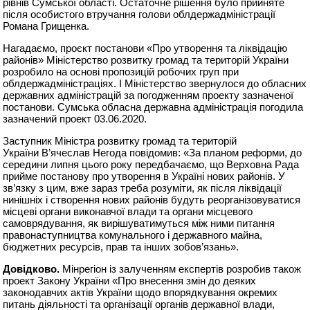
рівнів Сумської області. Остаточне рішення було прийняте
після особистого втручання голови облдержадміністрації
Романа Грищенка.
Нагадаємо, проєкт постанови «Про утворення та ліквідацію
районів» Міністерство розвитку громад та територій України
розробило на основі пропозицій робочих груп при
облдержадміністраціях. І Міністерство звернулося до обласних
державних адміністрацій за погодженням проекту зазначеної
постанови. Сумська обласна державна адміністрація погодила
зазначений проект 03.06.2020.
Заступник Міністра розвитку громад та територій
України В’ячеслав Негода повідомив: «За планом реформи, до
середини липня цього року передбачаємо, що Верховна Рада
прийме постанову про утворення в Україні нових районів. У
зв’язку з цим, вже зараз треба розуміти, як після ліквідації
нинішніх і створення нових районів будуть реорганізовуватися
місцеві органи виконавчої влади та органи місцевого
самоврядування, як вирішуватимуться між ними питання
правонаступництва комунального і державного майна,
бюджетних ресурсів, прав та інших зобов’язань».
Довідково.
Мінрегіон із залученням експертів розробив також
проект Закону України «Про внесення змін до деяких
законодавчих актів України щодо впорядкування окремих
питань діяльності та організації органів державної влади,