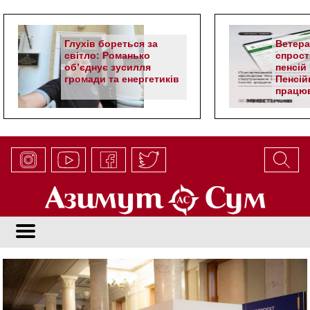
Глухів бореться за
Ветер
світло: Романько
спрост
об’єднує зусилля
пенсій 
громади та енергетиків
Пенсій
працюв
алгор