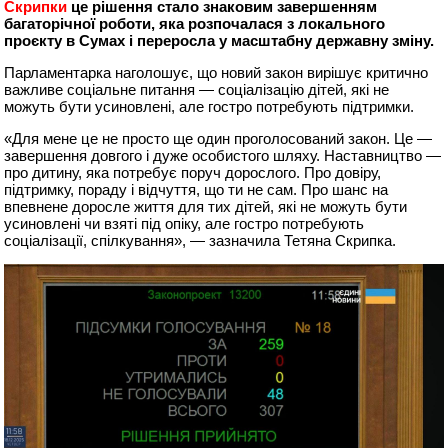
Скрипки
це рішення стало знаковим завершенням
багаторічної роботи, яка розпочалася з локального
проєкту в Сумах і переросла у масштабну державну зміну.
Парламентарка наголошує, що новий закон вирішує критично
важливе соціальне питання — соціалізацію дітей, які не
можуть бути усиновлені, але гостро потребують підтримки.
«Для мене це не просто ще один проголосований закон. Це —
завершення довгого і дуже особистого шляху. Наставництво —
про дитину, яка потребує поруч дорослого. Про довіру,
підтримку, пораду і відчуття, що ти не сам. Про шанс на
впевнене доросле життя для тих дітей, які не можуть бути
усиновлені чи взяті під опіку, але гостро потребують
соціалізації, спілкування», — зазначила Тетяна Скрипка.