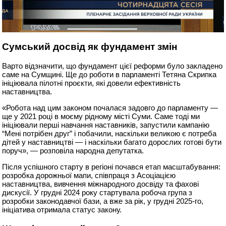
Сумський досвід як фундамент змін
Варто відзначити, що фундамент цієї реформи було закладено
саме на Сумщині. Ще до роботи в парламенті Тетяна Скрипка
ініціювала пілотні проєкти, які довели ефективність
наставництва.
«Робота над цим законом почалася задовго до парламенту —
ще у 2021 році в моєму рідному місті Суми. Саме тоді ми
ініціювали перші навчання наставників, запустили кампанію
“Мені потрібен друг” і побачили, наскільки великою є потреба
дітей у наставництві — і наскільки багато дорослих готові бути
поруч», — розповіла народна депутатка.
Після успішного старту в регіоні почався етап масштабування:
розробка дорожньої мапи, співпраця з Асоціацією
наставництва, вивчення міжнародного досвіду та фахові
дискусії. У грудні 2024 року стартувала робоча група з
розробки законодавчої бази, а вже за рік, у грудні 2025-го,
ініціатива отримала статус закону.