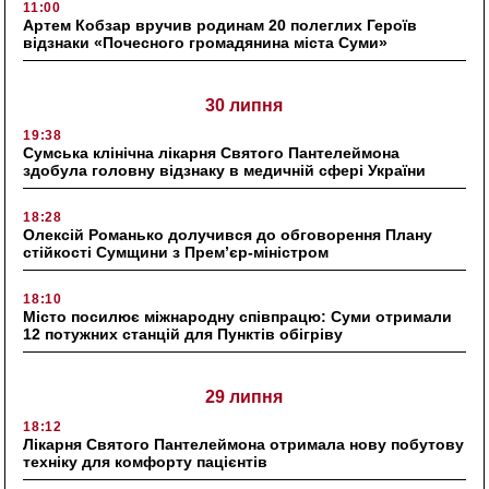
11:00
Артем Кобзар вручив родинам 20 полеглих Героїв
відзнаки «Почесного громадянина міста Суми»
30 липня
19:38
Сумська клінічна лікарня Святого Пантелеймона
здобула головну відзнаку в медичній сфері України
18:28
Олексій Романько долучився до обговорення Плану
стійкості Сумщини з Прем’єр-міністром
18:10
Місто посилює міжнародну співпрацю: Суми отримали
12 потужних станцій для Пунктів обігріву
29 липня
18:12
Лікарня Святого Пантелеймона отримала нову побутову
техніку для комфорту пацієнтів