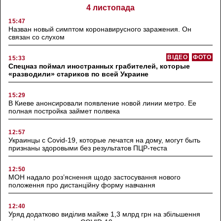
4 листопада
15:47
Назван новый симптом коронавирусного заражения. Он
связан со слухом
ВІДЕО
ФОТО
15:33
Спецназ поймал иностранных грабителей, которые
«разводили» стариков по всей Украине
15:29
В Киеве анонсировали появление новой линии метро. Ее
полная постройка займет полвека
12:57
Украинцы с Covid-19, которые лечатся на дому, могут быть
признаны здоровыми без результатов ПЦР-теста
12:50
МОН надало роз’яснення щодо застосування нового
положення про дистанційну форму навчання
12:40
Уряд додатково виділив майже 1,3 млрд грн на збільшення