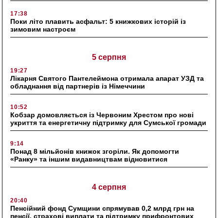
17:38
Поки літо плавить асфальт: 5 книжкових історій із
зимовим настроєм
5 серпня
19:27
Лікарня Святого Пантелеймона отримала апарат УЗД та
обладнання від партнерів із Німеччини
10:52
Кобзар домовляється із Червоним Хрестом про нові
укриття та енергетичну підтримку для Сумської громади
9:14
Понад 8 мільйонів книжок згоріли. Як допомогти
«Ранку» та іншим видавництвам відновитися
4 серпня
20:40
Пенсійний фонд Сумщини спрямував 0,2 млрд грн на
пенсії, страхові виплати та підтримку прифронтових