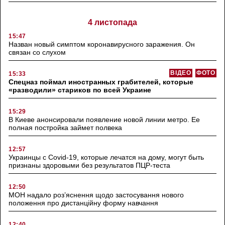
4 листопада
15:47
Назван новый симптом коронавирусного заражения. Он
связан со слухом
ВІДЕО
ФОТО
15:33
Спецназ поймал иностранных грабителей, которые
«разводили» стариков по всей Украине
15:29
В Киеве анонсировали появление новой линии метро. Ее
полная постройка займет полвека
12:57
Украинцы с Covid-19, которые лечатся на дому, могут быть
признаны здоровыми без результатов ПЦР-теста
12:50
МОН надало роз’яснення щодо застосування нового
положення про дистанційну форму навчання
12:40