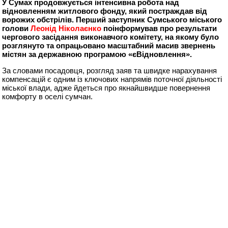
У Сумах продовжується інтенсивна робота над
відновленням житлового фонду, який постраждав від
ворожих обстрілів. Перший заступник Сумського міського
голови
Леонід Ніколаєнко
поінформував про результати
чергового засідання виконавчого комітету, на якому було
розглянуто та опрацьовано масштабний масив звернень
містян за державною програмою «єВідновлення».
За словами посадовця, розгляд заяв та швидке нарахування
компенсацій є одним із ключових напрямів поточної діяльності
міської влади, адже йдеться про якнайшвидше повернення
комфорту в оселі сумчан.