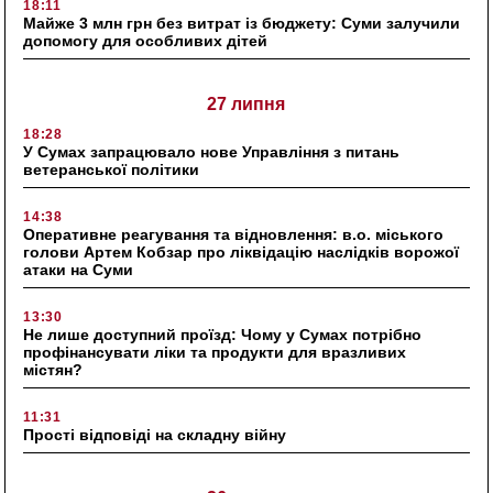
18:11
Майже 3 млн грн без витрат із бюджету: Суми залучили
допомогу для особливих дітей
27 липня
18:28
У Сумах запрацювало нове Управління з питань
ветеранської політики
14:38
Оперативне реагування та відновлення: в.о. міського
голови Артем Кобзар про ліквідацію наслідків ворожої
атаки на Суми
13:30
Не лише доступний проїзд: Чому у Сумах потрібно
профінансувати ліки та продукти для вразливих
містян?
11:31
Прості відповіді на складну війну