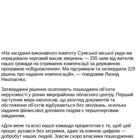
«На засіданні виконавчого комітету Сумської міської ради ми
опрацювали черговий масив звернень — 255 заяв від жителів
нашої громади на отримання компенсації за державною
програмою «єВідновлення». Ми підтримали та затвердили 229
рішень про надання компенсацій», — повідомив Леонід
Ніколаєнко.
Затверджені рішення охоплюють пошкоджені об’єкти
нерухомості у різних мікрорайонах обласного центру. Перший
заступник мера наголосив, що розгляд документів та
обстеження об’єктів відбуваються без зволікань, оскільки
надання фінансової допомоги людям є першочерговим
завданням.
«Для мене та всієї нашої команди пріоритетом є те, щоб цей
процес рухався без затримок, адже за кожною цифрою —
добробут наших людей. Зовсім скоро власники пошкоджених