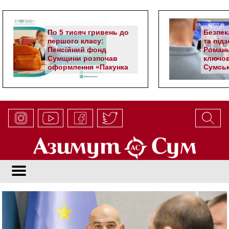
По 5 тисяч гривень до
Безпек
першого класу:
та під
Пенсійний фонд
Романь
Сумщини розпочав
ключов
оформлення «Пакунка
Сумськ
школяра»