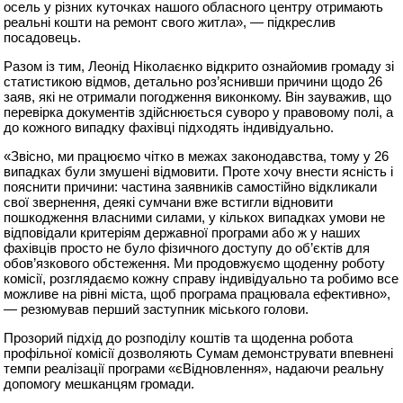
осель у різних куточках нашого обласного центру отримають
реальні кошти на ремонт свого житла», — підкреслив
посадовець.
Разом із тим, Леонід Ніколаєнко відкрито ознайомив громаду зі
статистикою відмов, детально роз’яснивши причини щодо 26
заяв, які не отримали погодження виконкому. Він зауважив, що
перевірка документів здійснюється суворо у правовому полі, а
до кожного випадку фахівці підходять індивідуально.
«Звісно, ми працюємо чітко в межах законодавства, тому у 26
випадках були змушені відмовити. Проте хочу внести ясність і
пояснити причини: частина заявників самостійно відкликали
свої звернення, деякі сумчани вже встигли відновити
пошкодження власними силами, у кількох випадках умови не
відповідали критеріям державної програми або ж у наших
фахівців просто не було фізичного доступу до об’єктів для
обов’язкового обстеження. Ми продовжуємо щоденну роботу
комісії, розглядаємо кожну справу індивідуально та робимо все
можливе на рівні міста, щоб програма працювала ефективно»,
— резюмував перший заступник міського голови.
Прозорий підхід до розподілу коштів та щоденна робота
профільної комісії дозволяють Сумам демонструвати впевнені
темпи реалізації програми «єВідновлення», надаючи реальну
допомогу мешканцям громади.