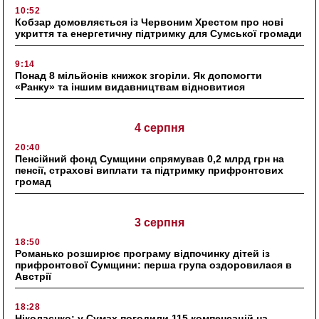
10:52
Кобзар домовляється із Червоним Хрестом про нові
укриття та енергетичну підтримку для Сумської громади
9:14
Понад 8 мільйонів книжок згоріли. Як допомогти
«Ранку» та іншим видавництвам відновитися
4 серпня
20:40
Пенсійний фонд Сумщини спрямував 0,2 млрд грн на
пенсії, страхові виплати та підтримку прифронтових
громад
3 серпня
18:50
Романько розширює програму відпочинку дітей із
прифронтової Сумщини: перша група оздоровилася в
Австрії
18:28
Ніколаєнко: у Сумах погодили 115 компенсацій на