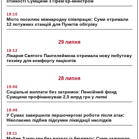
стійкості Сумщини з Прем’єр-міністром
18:10
Місто посилює міжнародну співпрацю: Суми отримали
12 потужних станцій для Пунктів обігріву
29 липня
18:12
Лікарня Святого Пантелеймона отримала нову побутову
техніку для комфорту пацієнтів
28 липня
19:06
Соціальні виплати без затримок: Пенсійний фонд
Сумщини профінансував 2,5 млрд грн у липні
18:48
У Сумах завершили першочергові роботи після атак:
Ніколаєнко підбив підсумки ліквідації наслідків
18:11
Майже 3 млн грн без витрат із бюджету: Суми залучили