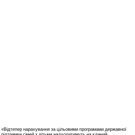
«Відтепер нарахування за цільовими програмами державної
підтримки сімей з дітьми надходитимуть на єдиний