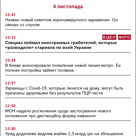
4 листопада
15:47
Назван новый симптом коронавирусного заражения. Он
связан со слухом
ВІДЕО
ФОТО
15:33
Спецназ поймал иностранных грабителей, которые
«разводили» стариков по всей Украине
15:29
В Киеве анонсировали появление новой линии метро. Ее
полная постройка займет полвека
12:57
Украинцы с Covid-19, которые лечатся на дому, могут быть
признаны здоровыми без результатов ПЦР-теста
12:50
МОН надало роз’яснення щодо застосування нового
положення про дистанційну форму навчання
12:40
Уряд додатково виділив майже 1,3 млрд грн на збільшення