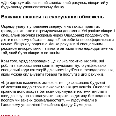
«Дія.Картку» або на інший спеціальний рахунок, відкритий у
будь-якому уповноваженому банку.
Важливі нюанси та скасування обмежень
Окрему увагу в управлінні звернули на захист прав тих
громадян, які вже є отримувачами допомоги. Усі раніше відкриті
спеціальні рахунки (зокрема через Ощадбанк) продовжують
діяти в повному обсязі — жодної потреби їх переоформлювати
немає. Якщо ж у родини є кілька рахунків зі спеціальним
режимом використання, виплата автоматично надходитиме на
той, який було відкрито останнім.
Крім того, уряд запровадив ще кілька позитивних змін, які
роблять використання коштів гнучкішим. Було уніфіковано
спеціальні коди категорій діяльності суб’єктів господарювання,
яким можна оплачувати товари та послуги з цих рахунків.
«Ще однією важливою зміною є те, що скасовано будь-які
обмеження щодо строків використання цих коштів. Оновлені
правила допоможуть батькам отримувати належні виплати
швидко, зручно та планувати витрати на дитину без жодного
поспіху чи зайвих формальностей», — підсумували в
Головному управлінні Пенсійного фонду Сумщини.