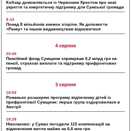
Кобзар домовляється із Червоним Хрестом про нові
укриття та енергетичну підтримку для Сумської громади
9:14
Понад 8 мільйонів книжок згоріли. Як допомогти
«Ранку» та іншим видавництвам відновитися
4 серпня
20:40
Пенсійний фонд Сумщини спрямував 0,2 млрд грн на
пенсії, страхові виплати та підтримку прифронтових
громад
3 серпня
18:50
Романько розширює програму відпочинку дітей із
прифронтової Сумщини: перша група оздоровилася в
Австрії
18:28
Ніколаєнко: у Сумах погодили 115 компенсацій на
відновлення житла майже на 6,6 млн грн