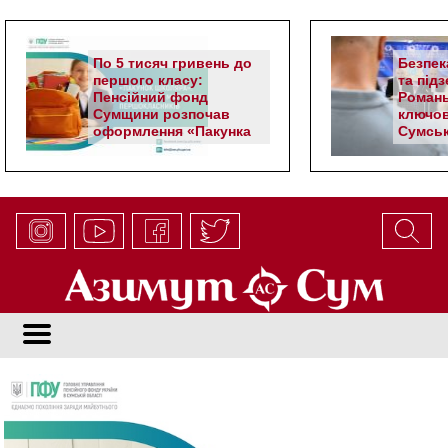
По 5 тисяч гривень до
Безпек
першого класу:
та під
Пенсійний фонд
Романь
Сумщини розпочав
ключов
оформлення «Пакунка
Сумськ
школяра»