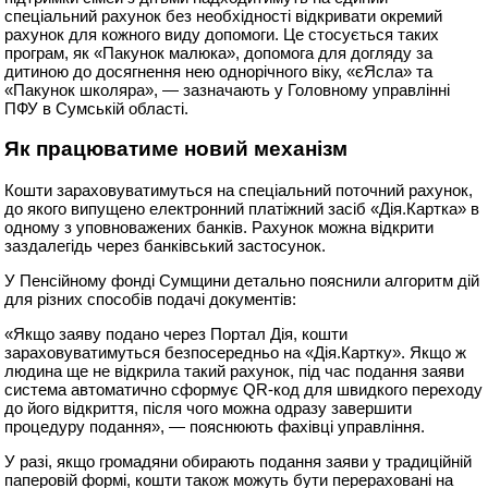
спеціальний рахунок без необхідності відкривати окремий
рахунок для кожного виду допомоги. Це стосується таких
програм, як «Пакунок малюка», допомога для догляду за
дитиною до досягнення нею однорічного віку, «єЯсла» та
«Пакунок школяра», — зазначають у Головному управлінні
ПФУ в Сумській області.
Як працюватиме новий механізм
Кошти зараховуватимуться на спеціальний поточний рахунок,
до якого випущено електронний платіжний засіб «Дія.Картка» в
одному з уповноважених банків. Рахунок можна відкрити
заздалегідь через банківський застосунок.
У Пенсійному фонді Сумщини детально пояснили алгоритм дій
для різних способів подачі документів:
«Якщо заяву подано через Портал Дія, кошти
зараховуватимуться безпосередньо на «Дія.Картку». Якщо ж
людина ще не відкрила такий рахунок, під час подання заяви
система автоматично сформує QR-код для швидкого переходу
до його відкриття, після чого можна одразу завершити
процедуру подання», — пояснюють фахівці управління.
У разі, якщо громадяни обирають подання заяви у традиційній
паперовій формі, кошти також можуть бути перераховані на