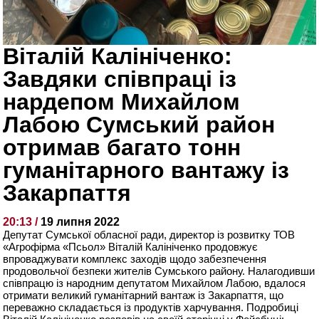
Віталій Калініченко:
Завдяки співпраці із
нардепом Михайлом
Лабою Сумський район
отримав багато тонн
гуманітарного вантажу із
Закарпаття
20:13 /
19 липня 2022
Депутат Сумської обласної ради, директор із розвитку ТОВ
«Агрофірма «Псьол» Віталій Калініченко продовжує
впроваджувати комплекс заходів щодо забезпечення
продовольчої безпеки жителів Сумського району. Налагодивши
співпрацю із народним депутатом Михайлом Лабою, вдалося
отримати великий гуманітарний вантаж із Закарпаття, що
переважно складається із продуктів харчування. Подробиці