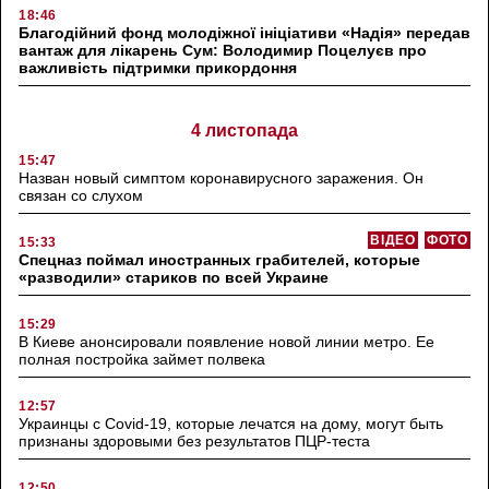
18:46
Благодійний фонд молодіжної ініціативи «Надія» передав
вантаж для лікарень Сум: Володимир Поцелуєв про
важливість підтримки прикордоння
4 листопада
15:47
Назван новый симптом коронавирусного заражения. Он
связан со слухом
ВІДЕО
ФОТО
15:33
Спецназ поймал иностранных грабителей, которые
«разводили» стариков по всей Украине
15:29
В Киеве анонсировали появление новой линии метро. Ее
полная постройка займет полвека
12:57
Украинцы с Covid-19, которые лечатся на дому, могут быть
признаны здоровыми без результатов ПЦР-теста
12:50