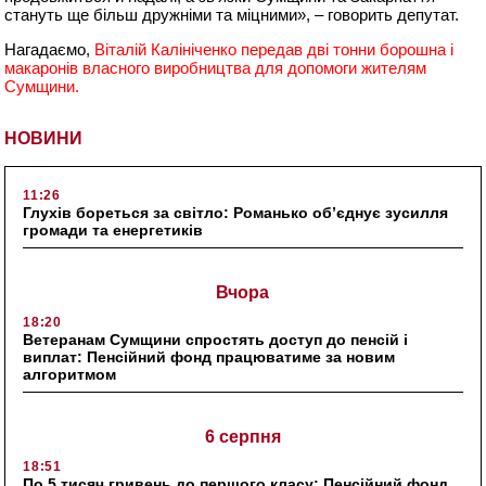
стануть ще більш дружніми та міцними», – говорить депутат.
Нагадаємо,
Віталій Калініченко передав дві тонни борошна і
макаронів власного виробництва для допомоги жителям
Сумщини.
НОВИНИ
11:26
Глухів бореться за світло: Романько об’єднує зусилля
громади та енергетиків
Вчора
18:20
Ветеранам Сумщини спростять доступ до пенсій і
виплат: Пенсійний фонд працюватиме за новим
алгоритмом
6 серпня
18:51
По 5 тисяч гривень до першого класу: Пенсійний фонд