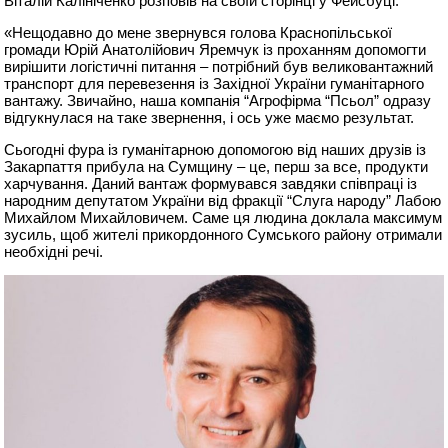
Віталій Калініченко розповів на своїй сторінці у Фейсбуці:
«Нещодавно до мене звернувся голова Краснопільської
громади Юрій Анатолійович Яремчук із проханням допомогти
вирішити логістичні питання – потрібний був великовантажний
транспорт для перевезення із Західної України гуманітарного
вантажу. Звичайно, наша компанія “Агрофірма “Псьол” одразу
відгукнулася на таке звернення, і ось уже маємо результат.
Сьогодні фура із гуманітарною допомогою від наших друзів із
Закарпаття прибула на Сумщину – це, перш за все, продукти
харчування. Даний вантаж формувався завдяки співпраці із
народним депутатом України від фракції “Слуга народу” Лабою
Михайлом Михайловичем. Саме ця людина доклала максимум
зусиль, щоб жителі прикордонного Сумського району отримали
необхідні речі.