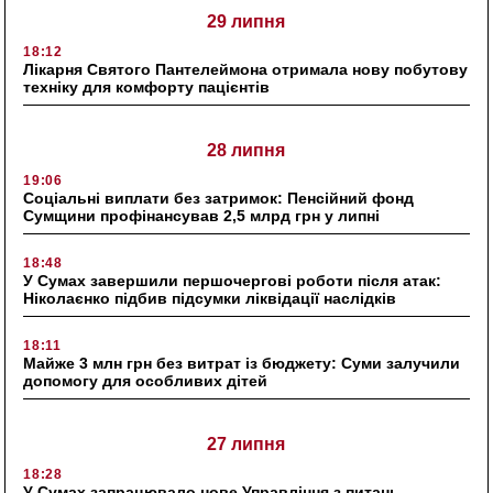
29 липня
18:12
Лікарня Святого Пантелеймона отримала нову побутову
техніку для комфорту пацієнтів
28 липня
19:06
Соціальні виплати без затримок: Пенсійний фонд
Сумщини профінансував 2,5 млрд грн у липні
18:48
У Сумах завершили першочергові роботи після атак:
Ніколаєнко підбив підсумки ліквідації наслідків
18:11
Майже 3 млн грн без витрат із бюджету: Суми залучили
допомогу для особливих дітей
27 липня
18:28
У Сумах запрацювало нове Управління з питань