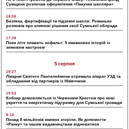
Сумщини розпочав оформлення «Пакунка школяра»
18:06
Безпека, фортифікації та підземні школи: Романько
розповів про ключові рішення сесії Сумської облради
17:38
Поки літо плавить асфальт: 5 книжкових історій із
зимовим настроєм
5 серпня
19:27
Лікарня Святого Пантелеймона отримала апарат УЗД та
обладнання від партнерів із Німеччини
10:52
Кобзар домовляється із Червоним Хрестом про нові
укриття та енергетичну підтримку для Сумської громади
9:14
Понад 8 мільйонів книжок згоріли. Як допомогти
«Ранку» та іншим видавництвам відновитися