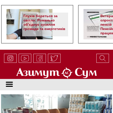
Глухів бореться за
Ветер
світло: Романько
спрост
об’єднує зусилля
пенсій 
громади та енергетиків
Пенсій
працюв
алгор