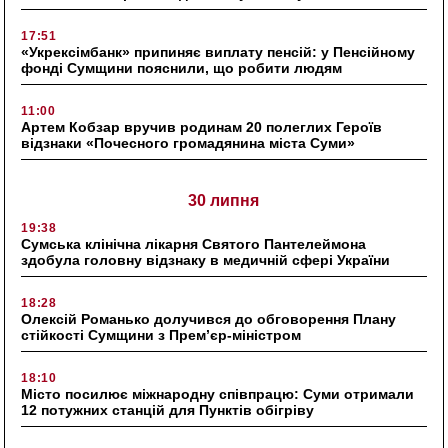
17:51
«Укрексімбанк» припиняє виплату пенсій: у Пенсійному
фонді Сумщини пояснили, що робити людям
11:00
Артем Кобзар вручив родинам 20 полеглих Героїв
відзнаки «Почесного громадянина міста Суми»
30 липня
19:38
Сумська клінічна лікарня Святого Пантелеймона
здобула головну відзнаку в медичній сфері України
18:28
Олексій Романько долучився до обговорення Плану
стійкості Сумщини з Прем’єр-міністром
18:10
Місто посилює міжнародну співпрацю: Суми отримали
12 потужних станцій для Пунктів обігріву