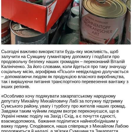
Сьогодні важливо використати будь-яку можливість, щоб
залучити на Сумщину гуманітарну допомогу і подбати про
продовольчу безпеку наших громадян – переконаний Віталій
Калініченко. За його словами, коли йдеться про таку значущу
соціальну місію, агрофірма «Псьол» невідкладно долучається
– допомагаючи людям як продукцією власного виробництва,
так і вирішуючи питання транспортного перевезення вантажу з
інших регіонів.
«Особливо хочу подякувати закарпатському народному
депутату Михайлу Михайловичу Лабі за потужну підтримку
Сумського району, увагу і турботу про жителів наших громад.
Завдяки таким чуйним людям вкотре переконуєшся, що в
Україні немає поділу на Захід і Схід, а є почуття єдності,
взаємодопомога, бажання поділитися найнеобхіднішим у
важку годину. Сподіваюся, наша співпраця з Михайлом Лабою
продовжиться й надалі, а зв’язки Сумщини та Закарпаття