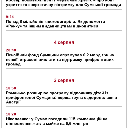
Кобзар домовляється із Червоним Хрестом про нові
укриття та енергетичну підтримку для Сумської громади
9:14
Понад 8 мільйонів книжок згоріли. Як допомогти
«Ранку» та іншим видавництвам відновитися
4 серпня
20:40
Пенсійний фонд Сумщини спрямував 0,2 млрд грн на
пенсії, страхові виплати та підтримку прифронтових
громад
3 серпня
18:50
Романько розширює програму відпочинку дітей із
прифронтової Сумщини: перша група оздоровилася в
Австрії
18:28
Ніколаєнко: у Сумах погодили 115 компенсацій на
відновлення житла майже на 6,6 млн грн