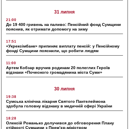
31 липня
21:00
До 19 400 гривень на паливо: Пенсійний фонд Сумщини
пояснив, як отримати допомогу на зиму
17:51
«Укрексімбанк» припиняє виплату пенсій: у Пенсійному
фонді Сумщини пояснили, що робити людям
11:00
Артем Кобзар вручив родинам 20 полеглих Героїв
відзнаки «Почесного громадянина міста Суми»
30 липня
19:38
Сумська клінічна лікарня Святого Пантелеймона
здобула головну відзнаку в медичній сфері України
18:28
Олексій Романько долучився до обговорення Плану
стійкості Сумщини з Прем’єр-міністром