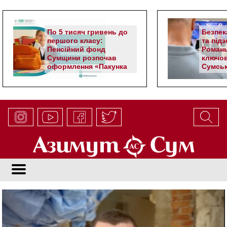
По 5 тисяч гривень до
Безпек
першого класу:
та під
Пенсійний фонд
Романь
Сумщини розпочав
ключов
оформлення «Пакунка
Сумськ
школяра»