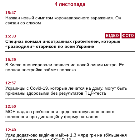
4 листопада
15:47
Назван новый симптом коронавирусного заражения. Он
связан со слухом
ВІДЕО
ФОТО
15:33
Спецназ поймал иностранных грабителей, которые
«разводили» стариков по всей Украине
15:29
В Киеве анонсировали появление новой линии метро. Ее
полная постройка займет полвека
12:57
Украинцы с Covid-19, которые лечатся на дому, могут быть
признаны здоровыми без результатов ПЦР-теста
12:50
МОН надало роз’яснення щодо застосування нового
положення про дистанційну форму навчання
12:40
Уряд додатково виділив майже 1,3 млрд грн на збільшення