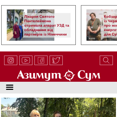
Лікарня Святого
Кобзар
Пантелеймона
із Чер
отримала апарат УЗД та
про но
обладнання від
енерге
партнерів із Німеччини
для Су