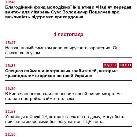
18:46
Благодійний фонд молодіжної ініціативи «Надія» передав
вантаж для лікарень Сум: Володимир Поцелуєв про
важливість підтримки прикордоння
4 листопада
15:47
Назван новый симптом коронавирусного заражения. Он
связан со слухом
ВІДЕО
ФОТО
15:33
Спецназ поймал иностранных грабителей, которые
«разводили» стариков по всей Украине
15:29
В Киеве анонсировали появление новой линии метро. Ее
полная постройка займет полвека
12:57
Украинцы с Covid-19, которые лечатся на дому, могут быть
признаны здоровыми без результатов ПЦР-теста
12:50