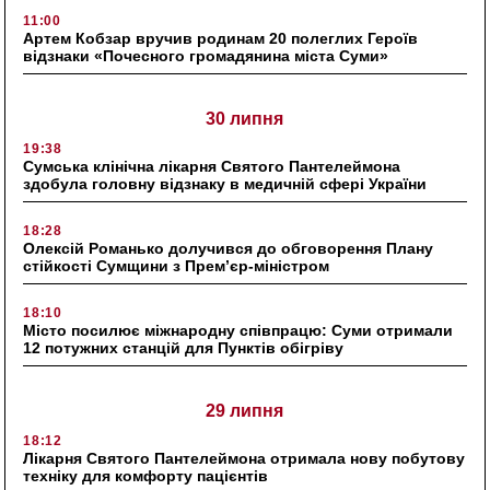
11:00
Артем Кобзар вручив родинам 20 полеглих Героїв
відзнаки «Почесного громадянина міста Суми»
30 липня
19:38
Сумська клінічна лікарня Святого Пантелеймона
здобула головну відзнаку в медичній сфері України
18:28
Олексій Романько долучився до обговорення Плану
стійкості Сумщини з Прем’єр-міністром
18:10
Місто посилює міжнародну співпрацю: Суми отримали
12 потужних станцій для Пунктів обігріву
29 липня
18:12
Лікарня Святого Пантелеймона отримала нову побутову
техніку для комфорту пацієнтів