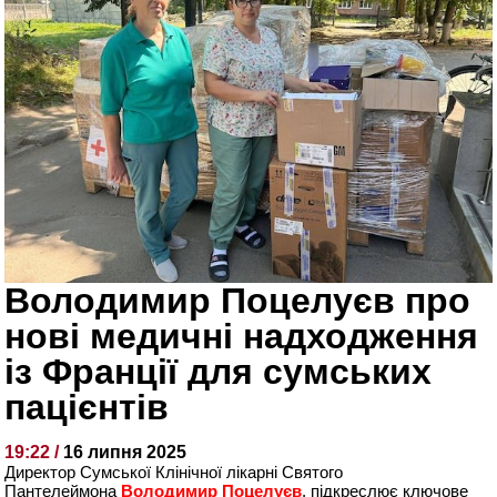
Володимир Поцелуєв про
нові медичні надходження
із Франції для сумських
пацієнтів
19:22 /
16 липня 2025
Директор Сумської Клінічної лікарні Святого
Пантелеймона
Володимир Поцелуєв
, підкреслює ключове