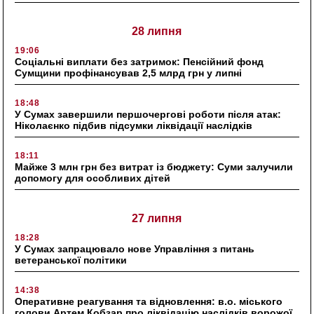
28 липня
19:06
Соціальні виплати без затримок: Пенсійний фонд
Сумщини профінансував 2,5 млрд грн у липні
18:48
У Сумах завершили першочергові роботи після атак:
Ніколаєнко підбив підсумки ліквідації наслідків
18:11
Майже 3 млн грн без витрат із бюджету: Суми залучили
допомогу для особливих дітей
27 липня
18:28
У Сумах запрацювало нове Управління з питань
ветеранської політики
14:38
Оперативне реагування та відновлення: в.о. міського
голови Артем Кобзар про ліквідацію наслідків ворожої