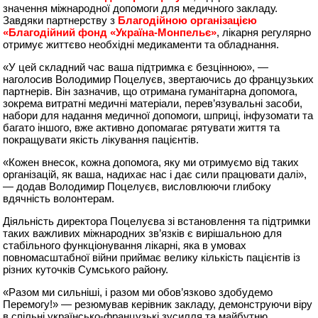
значення міжнародної допомоги для медичного закладу.
Завдяки партнерству з
Благодійною організацією
«Благодійний фонд «Україна-Монпельє»
, лікарня регулярно
отримує життєво необхідні медикаменти та обладнання.
«У цей складний час ваша підтримка є безцінною», —
наголосив Володимир Поцелуєв, звертаючись до французьких
партнерів. Він зазначив, що отримана гуманітарна допомога,
зокрема витратні медичні матеріали, перев’язувальні засоби,
набори для надання медичної допомоги, шприці, інфузомати та
багато іншого, вже активно допомагає рятувати життя та
покращувати якість лікування пацієнтів.
«Кожен внесок, кожна допомога, яку ми отримуємо від таких
організацій, як ваша, надихає нас і дає сили працювати далі»,
— додав Володимир Поцелуєв, висловлюючи глибоку
вдячність волонтерам.
Діяльність директора Поцелуєва зі встановлення та підтримки
таких важливих міжнародних зв’язків є вирішальною для
стабільного функціонування лікарні, яка в умовах
повномасштабної війни приймає велику кількість пацієнтів із
різних куточків Сумського району.
«Разом ми сильніші, і разом ми обов’язково здобудемо
Перемогу!» — резюмував керівник закладу, демонструючи віру
в спільні українсько-французькі зусилля та майбутню