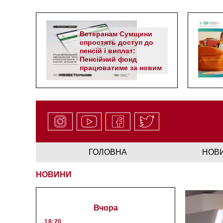
Ветеранам Сумщини
спростять доступ до
пенсій і виплат:
Пенсійний фонд
працюватиме за новим
алгоритмом
ГОЛОВНА
НОВ
НОВИНИ
Вчора
18:20