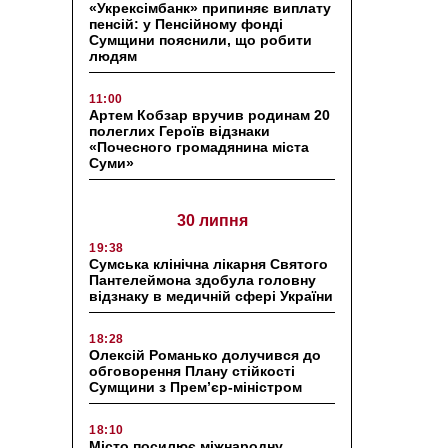
«Укрексімбанк» припиняє виплату
пенсій: у Пенсійному фонді
Сумщини пояснили, що робити
людям
11:00
Артем Кобзар вручив родинам 20
полеглих Героїв відзнаки
«Почесного громадянина міста
Суми»
30 липня
19:38
Сумська клінічна лікарня Святого
Пантелеймона здобула головну
відзнаку в медичній сфері України
18:28
Олексій Романько долучився до
обговорення Плану стійкості
Сумщини з Прем’єр-міністром
18:10
Місто посилює міжнародну