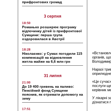
прифронтових громад
3 серпня
18:50
Романько розширює програму
відпочинку дітей із прифронтової
Сумщини: перша група
оздоровилася в Австрії
18:28
«Встановле
Ніколаєнко: у Сумах погодили 115
органів, щ
компенсацій на відновлення
Володимир
житла майже на 6,6 млн грн
Наразі три
оприлюднен
31 липня
«Це сучасн
21:00
послуги ще
До 19 400 гривень на паливо:
керівник м
Пенсійний фонд Сумщини
пояснив, як отримати допомогу на
У лікарні 
зиму
дізнатися 
17:51