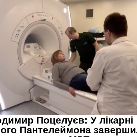
димир Поцелуєв: У лікарні
ого Пантелеймона заверши