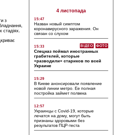
4 листопада
15:47
ти з
Назван новый симптом
бладнання,
коронавирусного заражения. Он
х стадіях.
связан со слухом
дкриває
ВІДЕО
ФОТО
15:33
Спецназ поймал иностранных
грабителей, которые
«разводили» стариков по всей
Украине
15:29
В Киеве анонсировали появление
новой линии метро. Ее полная
постройка займет полвека
12:57
Украинцы с Covid-19, которые
лечатся на дому, могут быть
признаны здоровыми без
результатов ПЦР-теста