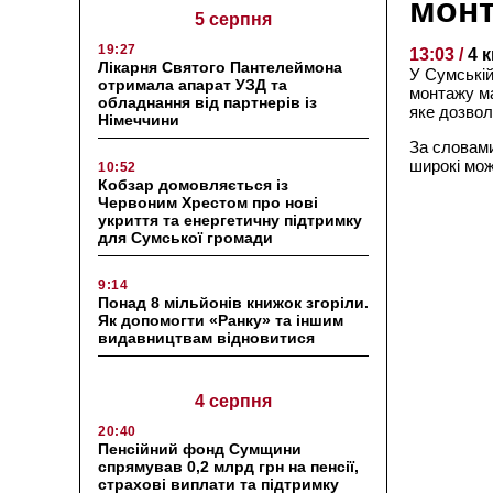
монт
5 серпня
19:27
13:03 /
4 
Лікарня Святого Пантелеймона
У Сумській
отримала апарат УЗД та
монтажу ма
обладнання від партнерів із
яке дозвол
Німеччини
За словами
широкі можл
10:52
Кобзар домовляється із
Червоним Хрестом про нові
укриття та енергетичну підтримку
для Сумської громади
9:14
Понад 8 мільйонів книжок згоріли.
Як допомогти «Ранку» та іншим
видавництвам відновитися
4 серпня
20:40
Пенсійний фонд Сумщини
спрямував 0,2 млрд грн на пенсії,
страхові виплати та підтримку