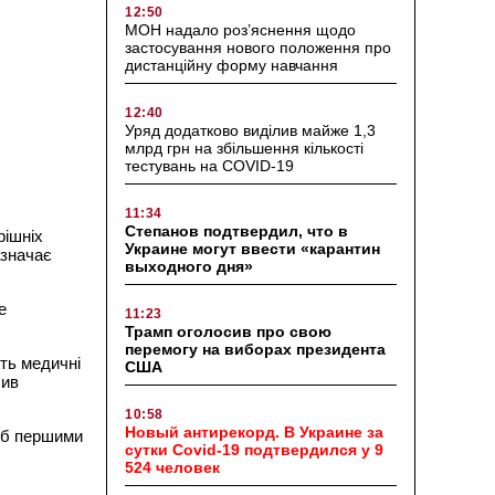
12:50
МОН надало роз’яснення щодо
застосування нового положення про
дистанційну форму навчання
12:40
Уряд додатково виділив майже 1,3
млрд грн на збільшення кількості
тестувань на COVID-19
11:34
Степанов подтвердил, что в
рішніх
Украине могут ввести «карантин
азначає
выходного дня»
е
11:23
Трамп оголосив про свою
перемогу на виборах президента
ть медичні
США
лив
10:58
Новый антирекорд. В Украине за
щоб першими
сутки Covid-19 подтвердился у 9
524 человек