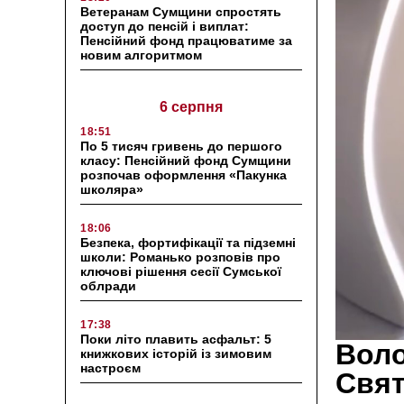
Ветеранам Сумщини спростять
доступ до пенсій і виплат:
Пенсійний фонд працюватиме за
новим алгоритмом
6 серпня
18:51
По 5 тисяч гривень до першого
класу: Пенсійний фонд Сумщини
розпочав оформлення «Пакунка
школяра»
18:06
Безпека, фортифікації та підземні
школи: Романько розповів про
ключові рішення сесії Сумської
облради
17:38
Поки літо плавить асфальт: 5
Воло
книжкових історій із зимовим
настроєм
Свят