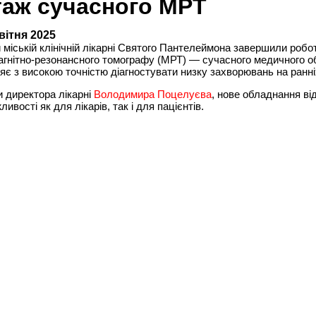
аж сучасного МРТ
квітня 2025
 міській клінічній лікарні Святого Пантелеймона завершили робо
гнітно-резонансного томографу (МРТ) — сучасного медичного о
яє з високою точністю діагностувати низку захворювань на ранні
 директора лікарні
Володимира Поцелуєва
, нове обладнання ві
ивості як для лікарів, так і для пацієнтів.