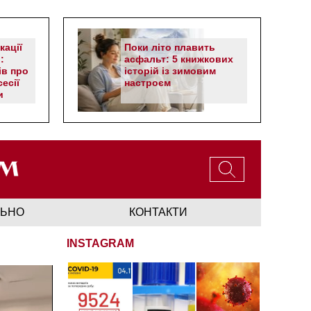
кації
Поки літо плавить
:
асфальт: 5 книжкових
ів про
історій із зимовим
есії
настроєм
и
ЛЬНО
КОНТАКТИ
INSTAGRAM