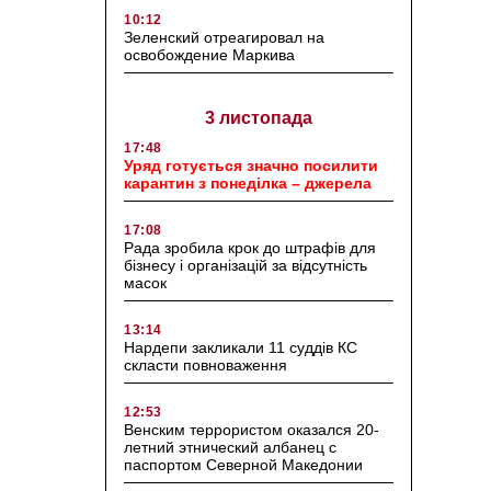
10:12
Зеленский отреагировал на
освобождение Маркива
3 листопада
17:48
Уряд готується значно посилити
карантин з понеділка – джерела
17:08
Рада зробила крок до штрафів для
бізнесу і організацій за відсутність
масок
13:14
Нардепи закликали 11 суддів КС
скласти повноваження
12:53
Венским террористом оказался 20-
летний этнический албанец с
паспортом Северной Македонии