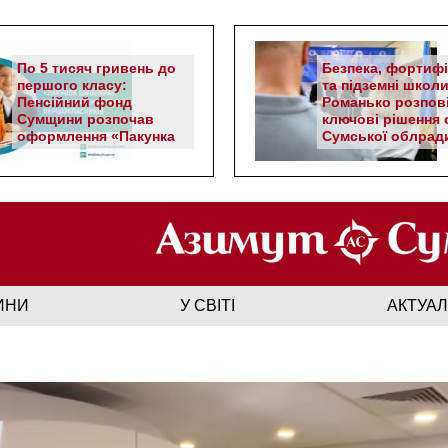
По 5 тисяч гривень до
Безпека, фортифі
першого класу:
та підземні школи
Пенсійний фонд
Романько розпов
Сумщини розпочав
ключові рішення с
оформлення «Пакунка
Сумської облрад
школяра»
ИНИ
У СВІТІ
АКТУА