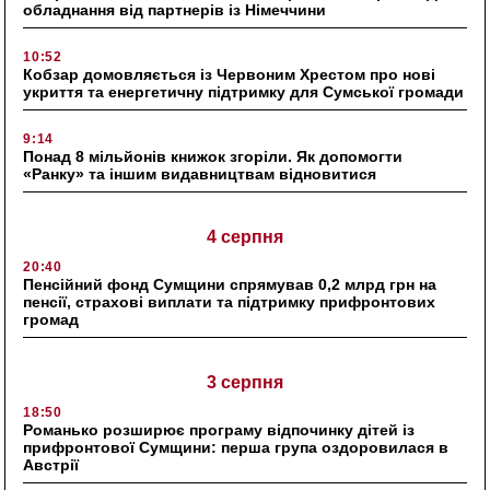
обладнання від партнерів із Німеччини
10:52
Кобзар домовляється із Червоним Хрестом про нові
укриття та енергетичну підтримку для Сумської громади
9:14
Понад 8 мільйонів книжок згоріли. Як допомогти
«Ранку» та іншим видавництвам відновитися
4 серпня
20:40
Пенсійний фонд Сумщини спрямував 0,2 млрд грн на
пенсії, страхові виплати та підтримку прифронтових
громад
3 серпня
18:50
Романько розширює програму відпочинку дітей із
прифронтової Сумщини: перша група оздоровилася в
Австрії