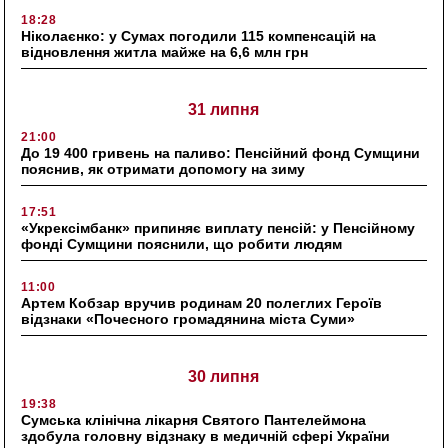
18:28
Ніколаєнко: у Сумах погодили 115 компенсацій на
відновлення житла майже на 6,6 млн грн
31 липня
21:00
До 19 400 гривень на паливо: Пенсійний фонд Сумщини
пояснив, як отримати допомогу на зиму
17:51
«Укрексімбанк» припиняє виплату пенсій: у Пенсійному
фонді Сумщини пояснили, що робити людям
11:00
Артем Кобзар вручив родинам 20 полеглих Героїв
відзнаки «Почесного громадянина міста Суми»
30 липня
19:38
Сумська клінічна лікарня Святого Пантелеймона
здобула головну відзнаку в медичній сфері України