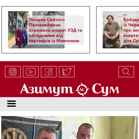
Лікарня Святого
Кобзар
Пантелеймона
із Чер
отримала апарат УЗД та
про но
обладнання від
енерге
партнерів із Німеччини
для Су