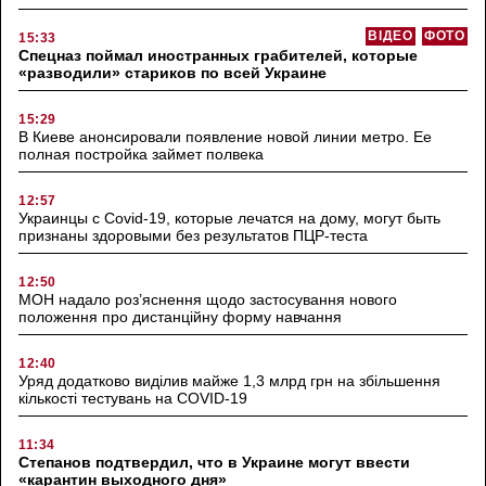
ВІДЕО
ФОТО
15:33
Спецназ поймал иностранных грабителей, которые
«разводили» стариков по всей Украине
15:29
В Киеве анонсировали появление новой линии метро. Ее
полная постройка займет полвека
12:57
Украинцы с Covid-19, которые лечатся на дому, могут быть
признаны здоровыми без результатов ПЦР-теста
12:50
МОН надало роз’яснення щодо застосування нового
положення про дистанційну форму навчання
12:40
Уряд додатково виділив майже 1,3 млрд грн на збільшення
кількості тестувань на COVID-19
11:34
Степанов подтвердил, что в Украине могут ввести
«карантин выходного дня»