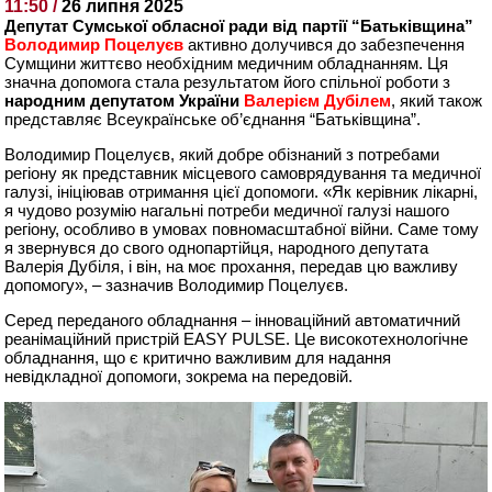
11:50 /
26 липня 2025
Депутат Сумської обласної ради від партії “Батьківщина”
Володимир Поцелуєв
активно долучився до забезпечення
Сумщини життєво необхідним медичним обладнанням. Ця
значна допомога стала результатом його спільної роботи з
народним депутатом України
Валерієм Дубілем
, який також
представляє Всеукраїнське об’єднання “Батьківщина”.
Володимир Поцелуєв, який добре обізнаний з потребами
регіону як представник місцевого самоврядування та медичної
галузі, ініціював отримання цієї допомоги. «Як керівник лікарні,
я чудово розумію нагальні потреби медичної галузі нашого
регіону, особливо в умовах повномасштабної війни. Саме тому
я звернувся до свого однопартійця, народного депутата
Валерія Дубіля, і він, на моє прохання, передав цю важливу
допомогу», – зазначив Володимир Поцелуєв.
Серед переданого обладнання – інноваційний автоматичний
реанімаційний пристрій EASY PULSE. Це високотехнологічне
обладнання, що є критично важливим для надання
невідкладної допомоги, зокрема на передовій.