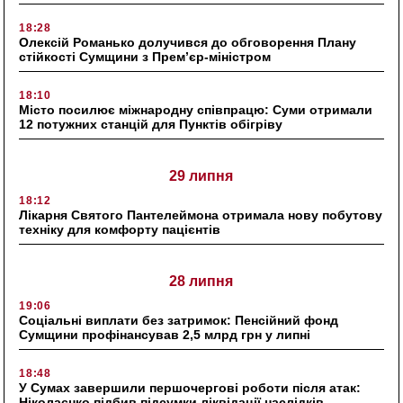
18:28
Олексій Романько долучився до обговорення Плану
стійкості Сумщини з Прем’єр-міністром
18:10
Місто посилює міжнародну співпрацю: Суми отримали
12 потужних станцій для Пунктів обігріву
29 липня
18:12
Лікарня Святого Пантелеймона отримала нову побутову
техніку для комфорту пацієнтів
28 липня
19:06
Соціальні виплати без затримок: Пенсійний фонд
Сумщини профінансував 2,5 млрд грн у липні
18:48
У Сумах завершили першочергові роботи після атак:
Ніколаєнко підбив підсумки ліквідації наслідків