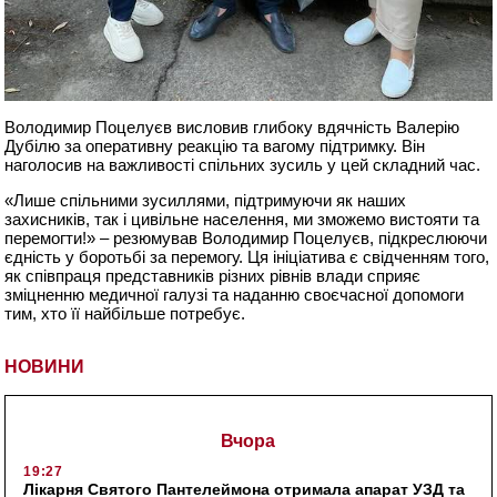
Володимир Поцелуєв висловив глибоку вдячність Валерію
Дубілю за оперативну реакцію та вагому підтримку. Він
наголосив на важливості спільних зусиль у цей складний час.
«Лише спільними зусиллями, підтримуючи як наших
захисників, так і цивільне населення, ми зможемо вистояти та
перемогти!» – резюмував Володимир Поцелуєв, підкреслюючи
єдність у боротьбі за перемогу. Ця ініціатива є свідченням того,
як співпраця представників різних рівнів влади сприяє
зміцненню медичної галузі та наданню своєчасної допомоги
тим, хто її найбільше потребує.
НОВИНИ
Вчора
19:27
Лікарня Святого Пантелеймона отримала апарат УЗД та