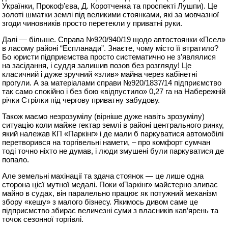
Українки, Прокоф’єва, Д. Коротченка та проспекті Лушпи). Це
золоті шматки землі під великими стоянками, які за мовчазної
згоди чиновників просто перетекли у приватні руки.
Далі — більше. Справа №920/940/19 щодо автостоянки «Псел»
в ласому районі “Еспланади”. Знаєте, чому місто її втратило?
Бо юристи підприємства просто систематично не з’являлися
на засідання, і суддя залишив позов без розгляду! Це
класичний і дуже зручний «злив» майна через кабінетні
прогули. А за матеріалами справи №920/1837/14 підприємство
так само спокійно і без бою «відпустило» 0,27 га на Набережній
річки Стрілки під чергову приватну забудову.
Також маємо незрозумілу (вірніше дуже навіть зрозумілу)
ситуацію коли майже гектар землі в районі центрального ринку,
який належав КП «Паркінг» і де мали б паркуватися автомобілі
перетворився на торгівельні намети, – про комфорт сумчан
тоді точно ніхто не думав, і люди змушені були паркуватися де
попало.
Але земельні махінації та здача стоянок — це лише одна
сторона цієї мутної медалі. Поки «Паркінг» майстерно зливає
майно в судах, він паралельно працює як потужний механізм
збору «кешу» з малого бізнесу. Якимось дивом саме це
підприємство збирає величезні суми з власників кав’ярень та
точок сезонної торгівлі.