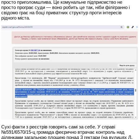
просто приголомшлива. Це комунальне підприємство не
просто програє суди — воно робить це так, ніби філігранно і
свідомо грає на боці приватних структур проти інтересів
рідного міста.
Сухі факти з реєстрів говорять самі за себе. У справі
№591/6570/15-ц громада феєрично втрачає контроль над
ділянками загальною площею понад 3 гектари (на вулицях Л.