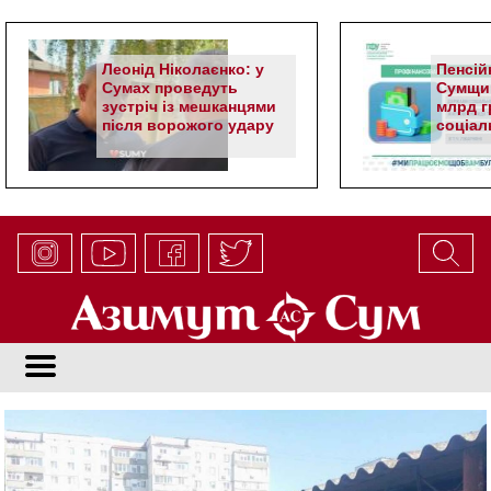
Леонід Ніколаєнко: у
Пенсій
Сумах проведуть
Сумщин
зустріч із мешканцями
млрд гр
після ворожого удару
соціал