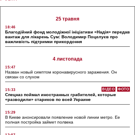
25 травня
18:46
Благодійний фонд молодіжної ініціативи «Надія» передав
вантаж для лікарень Сум: Володимир Поцелуєв про
важливість підтримки прикордоння
4 листопада
15:47
Назван новый симптом коронавирусного заражения. Он
связан со слухом
ВІДЕО
ФОТО
15:33
Спецназ поймал иностранных грабителей, которые
«разводили» стариков по всей Украине
15:29
В Киеве анонсировали появление новой линии метро. Ее
полная постройка займет полвека