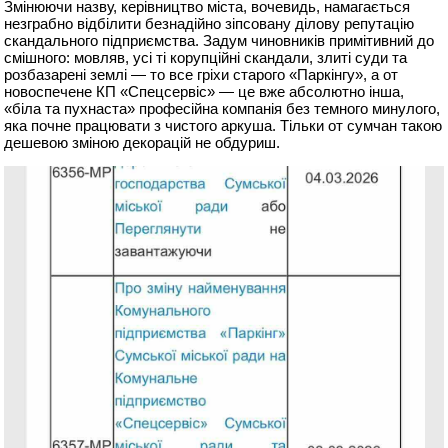
Змінюючи назву, керівництво міста, вочевидь, намагається
незграбно відбілити безнадійно зіпсовану ділову репутацію
скандального підприємства. Задум чиновників примітивний до
смішного: мовляв, усі ті корупційні скандали, злиті суди та
розбазарені землі — то все гріхи старого «Паркінгу», а от
новоспечене КП «Спецсервіс» — це вже абсолютно інша,
«біла та пухнаста» професійна компанія без темного минулого,
яка почне працювати з чистого аркуша. Тільки от сумчан такою
дешевою зміною декорацій не обдуриш.