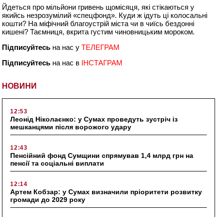
Йдеться про мільйони гривень щомісяця, які стікаються у
якийсь незрозумілий «спецфонд». Куди ж ідуть ці колосальні
кошти? На міфічний благоустрій міста чи в чиїсь бездонні
кишені? Таємниця, вкрита густим чиновницьким мороком.
Підписуйтесь
на нас у
ТЕЛЕГРАМ
Підписуйтесь
на нас в
ІНСТАГРАМ
НОВИНИ
12:53
Леонід Ніколаєнко: у Сумах проведуть зустріч із
мешканцями після ворожого удару
12:43
Пенсійний фонд Сумщини спрямував 1,4 млрд грн на
пенсії та соціальні виплати
12:14
Артем Кобзар: у Сумах визначили пріоритети розвитку
громади до 2029 року