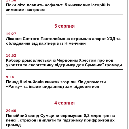
17:38
Поки літо плавить асфальт: 5 книжкових історій із
зимовим настроєм
5 серпня
19:27
Лікарня Святого Пантелеймона отримала апарат УЗД та
обладнання від партнерів із Німеччини
10:52
Кобзар домовляється із Червоним Хрестом про нові
укриття та енергетичну підтримку для Сумської громади
9:14
Понад 8 мільйонів книжок згоріли. Як допомогти
«Ранку» та іншим видавництвам відновитися
4 серпня
20:40
Пенсійний фонд Сумщини спрямував 0,2 млрд грн на
пенсії, страхові виплати та підтримку прифронтових
громад