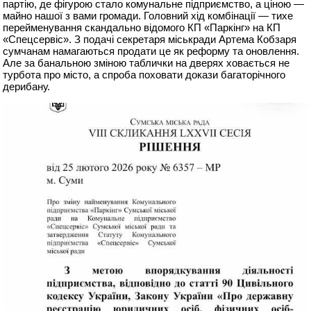
партію, де фігурою стало комунальне підприємство, а ціною —
майно нашої з вами громади. Головний хід комбінації — тихе
перейменування скандально відомого КП «Паркінг» на КП
«Спецсервіс». З подачі секретаря міськради Артема Кобзаря
сумчанам намагаються продати це як реформу та оновлення.
Але за банальною зміною таблички на дверях ховається не
турбота про місто, а спроба поховати докази багаторічного
дерибану.