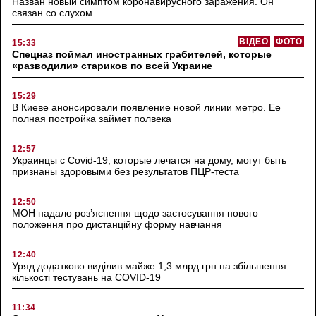
Назван новый симптом коронавирусного заражения. Он
связан со слухом
ВІДЕО
ФОТО
15:33
Спецназ поймал иностранных грабителей, которые
«разводили» стариков по всей Украине
15:29
В Киеве анонсировали появление новой линии метро. Ее
полная постройка займет полвека
12:57
Украинцы с Covid-19, которые лечатся на дому, могут быть
признаны здоровыми без результатов ПЦР-теста
12:50
МОН надало роз’яснення щодо застосування нового
положення про дистанційну форму навчання
12:40
Уряд додатково виділив майже 1,3 млрд грн на збільшення
кількості тестувань на COVID-19
11:34