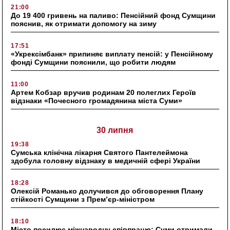
21:00
До 19 400 гривень на паливо: Пенсійний фонд Сумщини
пояснив, як отримати допомогу на зиму
17:51
«Укрексімбанк» припиняє виплату пенсій: у Пенсійному
фонді Сумщини пояснили, що робити людям
11:00
Артем Кобзар вручив родинам 20 полеглих Героїв
відзнаки «Почесного громадянина міста Суми»
30 липня
19:38
Сумська клінічна лікарня Святого Пантелеймона
здобула головну відзнаку в медичній сфері України
18:28
Олексій Романько долучився до обговорення Плану
стійкості Сумщини з Прем’єр-міністром
18:10
Місто посилює міжнародну співпрацю: Суми отримали