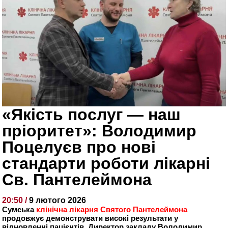
«Якість послуг — наш
пріоритет»: Володимир
Поцелуєв про нові
стандарти роботи лікарні
Св. Пантелеймона
20:50 /
9 лютого 2026
Сумська
клінічна лікарня Святого Пантелеймона
продовжує демонструвати високі результати у
відновленні пацієнтів. Директор закладу Володимир