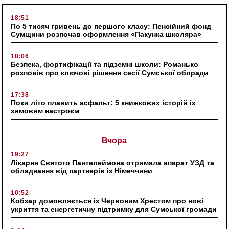
18:51
По 5 тисяч гривень до першого класу: Пенсійний фонд
Сумщини розпочав оформлення «Пакунка школяра»
18:06
Безпека, фортифікації та підземні школи: Романько
розповів про ключові рішення сесії Сумської облради
17:38
Поки літо плавить асфальт: 5 книжкових історій із
зимовим настроєм
Вчора
19:27
Лікарня Святого Пантелеймона отримала апарат УЗД та
обладнання від партнерів із Німеччини
10:52
Кобзар домовляється із Червоним Хрестом про нові
укриття та енергетичну підтримку для Сумської громади