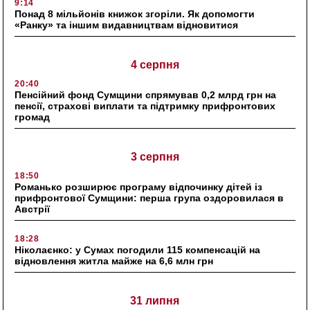
9:14
Понад 8 мільйонів книжок згоріли. Як допомогти
«Ранку» та іншим видавництвам відновитися
4 серпня
20:40
Пенсійний фонд Сумщини спрямував 0,2 млрд грн на
пенсії, страхові виплати та підтримку прифронтових
громад
3 серпня
18:50
Романько розширює програму відпочинку дітей із
прифронтової Сумщини: перша група оздоровилася в
Австрії
18:28
Ніколаєнко: у Сумах погодили 115 компенсацій на
відновлення житла майже на 6,6 млн грн
31 липня