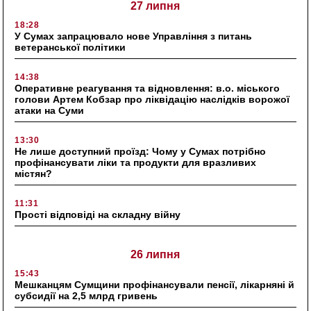
27 липня
18:28
У Сумах запрацювало нове Управління з питань
ветеранської політики
14:38
Оперативне реагування та відновлення: в.о. міського
голови Артем Кобзар про ліквідацію наслідків ворожої
атаки на Суми
13:30
Не лише доступний проїзд: Чому у Сумах потрібно
профінансувати ліки та продукти для вразливих
містян?
11:31
Прості відповіді на складну війну
26 липня
15:43
Мешканцям Сумщини профінансували пенсії, лікарняні й
субсидії на 2,5 млрд гривень