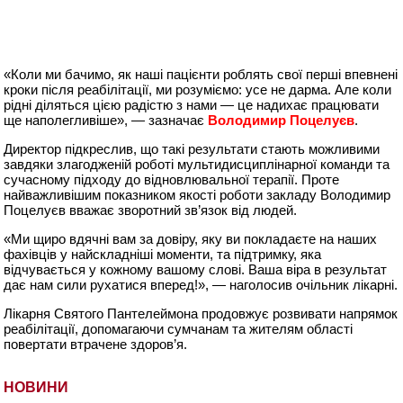
«Коли ми бачимо, як наші пацієнти роблять свої перші впевнені
кроки після реабілітації, ми розуміємо: усе не дарма. Але коли
рідні діляться цією радістю з нами — це надихає працювати
ще наполегливіше», — зазначає
Володимир Поцелуєв
.
Директор підкреслив, що такі результати стають можливими
завдяки злагодженій роботі мультидисциплінарної команди та
сучасному підходу до відновлювальної терапії. Проте
найважливішим показником якості роботи закладу Володимир
Поцелуєв вважає зворотний зв’язок від людей.
«Ми щиро вдячні вам за довіру, яку ви покладаєте на наших
фахівців у найскладніші моменти, та підтримку, яка
відчувається у кожному вашому слові. Ваша віра в результат
дає нам сили рухатися вперед!», — наголосив очільник лікарні.
Лікарня Святого Пантелеймона продовжує розвивати напрямок
реабілітації, допомагаючи сумчанам та жителям області
повертати втрачене здоров’я.
НОВИНИ