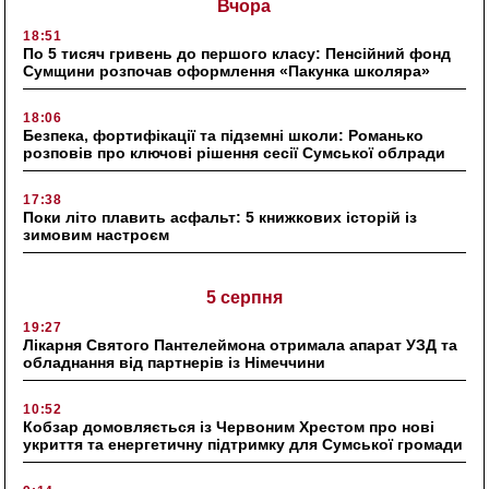
Вчора
18:51
По 5 тисяч гривень до першого класу: Пенсійний фонд
Сумщини розпочав оформлення «Пакунка школяра»
18:06
Безпека, фортифікації та підземні школи: Романько
розповів про ключові рішення сесії Сумської облради
17:38
Поки літо плавить асфальт: 5 книжкових історій із
зимовим настроєм
5 серпня
19:27
Лікарня Святого Пантелеймона отримала апарат УЗД та
обладнання від партнерів із Німеччини
10:52
Кобзар домовляється із Червоним Хрестом про нові
укриття та енергетичну підтримку для Сумської громади