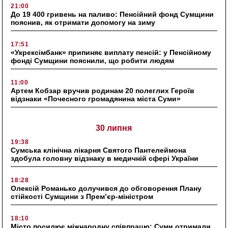
21:00
До 19 400 гривень на паливо: Пенсійний фонд Сумщини
пояснив, як отримати допомогу на зиму
17:51
«Укрексімбанк» припиняє виплату пенсій: у Пенсійному
фонді Сумщини пояснили, що робити людям
11:00
Артем Кобзар вручив родинам 20 полеглих Героїв
відзнаки «Почесного громадянина міста Суми»
30 липня
19:38
Сумська клінічна лікарня Святого Пантелеймона
здобула головну відзнаку в медичній сфері України
18:28
Олексій Романько долучився до обговорення Плану
стійкості Сумщини з Прем’єр-міністром
18:10
Місто посилює міжнародну співпрацю: Суми отримали