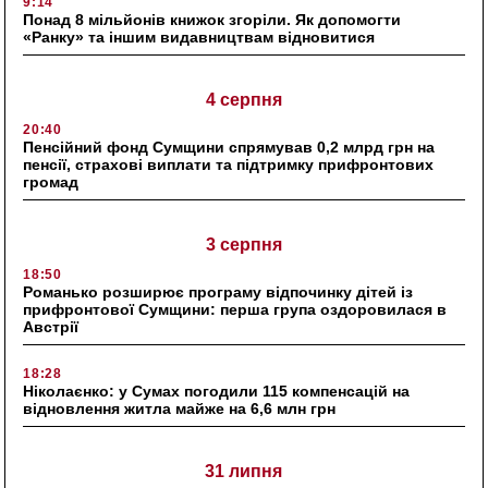
9:14
Понад 8 мільйонів книжок згоріли. Як допомогти
«Ранку» та іншим видавництвам відновитися
4 серпня
20:40
Пенсійний фонд Сумщини спрямував 0,2 млрд грн на
пенсії, страхові виплати та підтримку прифронтових
громад
3 серпня
18:50
Романько розширює програму відпочинку дітей із
прифронтової Сумщини: перша група оздоровилася в
Австрії
18:28
Ніколаєнко: у Сумах погодили 115 компенсацій на
відновлення житла майже на 6,6 млн грн
31 липня