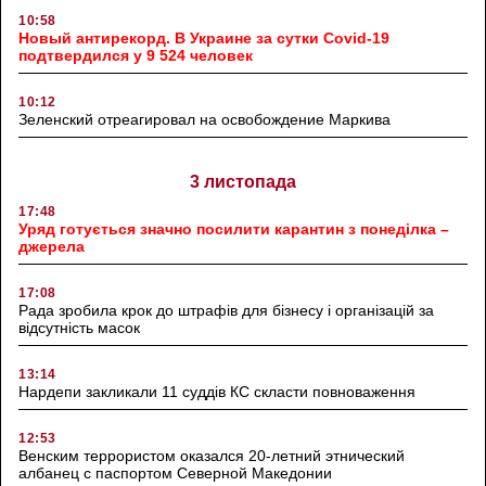
10:58
Новый антирекорд. В Украине за сутки Covid-19
подтвердился у 9 524 человек
10:12
Зеленский отреагировал на освобождение Маркива
3 листопада
17:48
Уряд готується значно посилити карантин з понеділка –
джерела
17:08
Рада зробила крок до штрафів для бізнесу і організацій за
відсутність масок
13:14
Нардепи закликали 11 суддів КС скласти повноваження
12:53
Венским террористом оказался 20-летний этнический
албанец с паспортом Северной Македонии