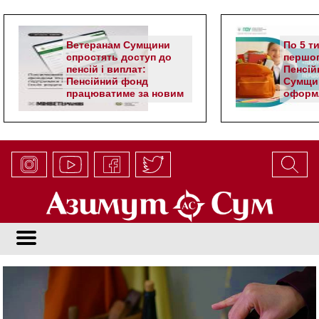
Ветеранам Сумщини
По 5 т
спростять доступ до
першог
пенсій і виплат:
Пенсій
Пенсійний фонд
Сумщи
працюватиме за новим
оформл
алгоритмом
школя