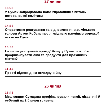
27 липня
18:28
У Сумах запрацювало нове Управління з питань
ветеранської політики
14:38
Оперативне реагування та відновлення: в.о. міського
голови Артем Кобзар про ліквідацію наслідків ворожої
атаки на Суми
13:30
Не лише доступний проїзд: Чому у Сумах потрібно
профінансувати ліки та продукти для вразливих
містян?
11:31
Прості відповіді на складну війну
26 липня
15:43
Мешканцям Сумщини профінансували пенсії, лікарняні й
субсидії на 2,5 млрд гривень