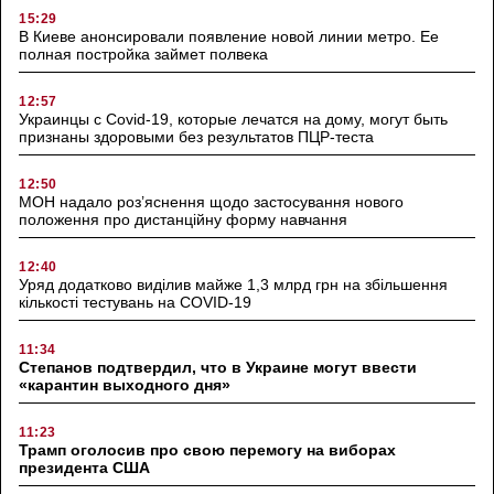
15:29
В Киеве анонсировали появление новой линии метро. Ее
полная постройка займет полвека
12:57
Украинцы с Covid-19, которые лечатся на дому, могут быть
признаны здоровыми без результатов ПЦР-теста
12:50
МОН надало роз’яснення щодо застосування нового
положення про дистанційну форму навчання
12:40
Уряд додатково виділив майже 1,3 млрд грн на збільшення
кількості тестувань на COVID-19
11:34
Степанов подтвердил, что в Украине могут ввести
«карантин выходного дня»
11:23
Трамп оголосив про свою перемогу на виборах
президента США