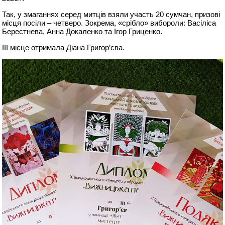
Так, у змаганнях серед митців взяли участь 20 сумчан, призові
місця посіли – четверо. Зокрема, «срібло» вибороли: Васіліса
Берестнева, Анна Докаленко та Ігор Гриценко.
III місце отримала Діана Григор’єва.