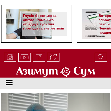
Глухів бореться за
Ветер
світло: Романько
спрост
об’єднує зусилля
пенсій 
громади та енергетиків
Пенсій
працюв
алгор