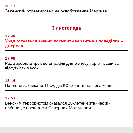
10:12
Зеленский отреагировал на освобождение Маркива
3 листопада
17:48
Уряд готується значно посилити карантин з понеділка –
джерела
17:08
Рада зробила крок до штрафів для бізнесу і організацій за
відсутність масок
13:14
Нардепи закликали 11 суддів КС скласти повноваження
12:53
Венским террористом оказался 20-летний этнический
албанец с паспортом Северной Македонии