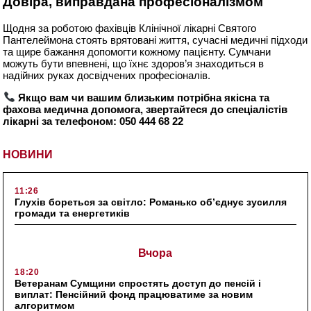
Довіра, виправдана професіоналізмом
Щодня за роботою фахівців Клінічної лікарні Святого
Пантелеймона стоять врятовані життя, сучасні медичні підходи
та щире бажання допомогти кожному пацієнту. Сумчани
можуть бути впевнені, що їхнє здоров’я знаходиться в
надійних руках досвідчених професіоналів.
Якщо вам чи вашим близьким потрібна якісна та
фахова медична допомога, звертайтеся до спеціалістів
лікарні за телефоном:
050 444 68 22
НОВИНИ
11:26
Глухів бореться за світло: Романько об’єднує зусилля
громади та енергетиків
Вчора
18:20
Ветеранам Сумщини спростять доступ до пенсій і
виплат: Пенсійний фонд працюватиме за новим
алгоритмом