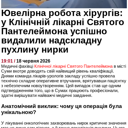
Ювелірна робота хірургів:
у Клінічній лікарні Святого
Пантелеймона успішно
видалили надскладну
пухлину нирки
19:01 /
18 червня 2026
Медичні фахівці
Клінічної лікарні Святого Пантелеймона
в місті
Суми вкотре доводять свій найвищий рівень кваліфікації.
Днями команда лікарів-урологів закладу успішно провела
технічно складне оперативне втручання, врятувавши пацієнтку
з небезпечним новоутворенням. Цей випадок став ще одним
підтвердженням того, що в Сумах працюють професіонали,
здатні вирішувати найважчі медичні завдання.
Анатомічний виклик: чому ця операція була
унікальною?
У лікуванні онкологічних захворювань нирок критичне значення
має не лише сам діагноз, а й точна локалізація пухлини. Цього