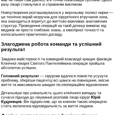
разу лікарі стикнулися зі справжнім викликом.
Новоутворення розташовувалося у верхньому полюсі нирки —
це технічно вкрай незручна для хірургічного втручання зона,
яка знаходиться впритул до життєво важливих анатомічних
структур. Проведення операцій на такій ділянці вимагає від
медиків не просто глибоких знань, а ювелірної точності та
колосального практичного досвіду.
Злагоджена робота команди та успішний
результат
Завдяки майстерності та командній взаємодії кращих фахівців
Клінічної лікарні Святого Пантелеймона операція пройшла
абсолютно успішно.
Головний результат
— хірургам вдалося повністю усунути
проблему, зберігши пацієнтці всі шанси на повноцінне, якісне
життя та максимально швидке післяопераційне відновлення.
Детальніше про унікальність цього клінічного випадку та
сучасні підходи до лікування розповів лікар-хірург
Юрій
Кудрявцев
. Він підкреслив, що за кожною такою операцією
стоїть величезна відповідальність за життя людини.