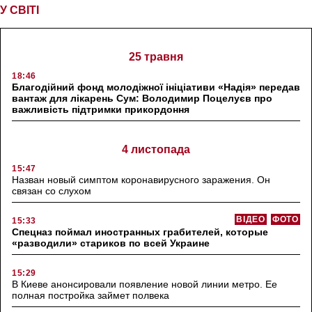
У СВІТІ
25 травня
18:46
Благодійний фонд молодіжної ініціативи «Надія» передав
вантаж для лікарень Сум: Володимир Поцелуєв про
важливість підтримки прикордоння
4 листопада
15:47
Назван новый симптом коронавирусного заражения. Он
связан со слухом
ВІДЕО
ФОТО
15:33
Спецназ поймал иностранных грабителей, которые
«разводили» стариков по всей Украине
15:29
В Киеве анонсировали появление новой линии метро. Ее
полная постройка займет полвека