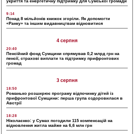
укриття та енергетичну підтримку для Сумської громади
9:14
Понад 8 мільйонів книжок згоріли. Як допомогти
«Ранку» та іншим видавництвам відновитися
4 серпня
20:40
Пенсійний фонд Сумщини спрямував 0,2 млрд грн на
пенсії, страхові виплати та підтримку прифронтових
громад
3 серпня
18:50
Романько розширює програму відпочинку дітей із
прифронтової Сумщини: перша група оздоровилася в
Австрії
18:28
Ніколаєнко: у Сумах погодили 115 компенсацій на
відновлення житла майже на 6,6 млн грн