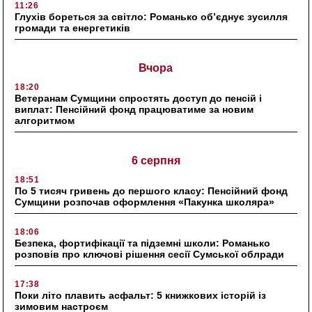
11:26
Глухів бореться за світло: Романько об’єднує зусилля
громади та енергетиків
Вчора
18:20
Ветеранам Сумщини спростять доступ до пенсій і
виплат: Пенсійний фонд працюватиме за новим
алгоритмом
6 серпня
18:51
По 5 тисяч гривень до першого класу: Пенсійний фонд
Сумщини розпочав оформлення «Пакунка школяра»
18:06
Безпека, фортифікації та підземні школи: Романько
розповів про ключові рішення сесії Сумської облради
17:38
Поки літо плавить асфальт: 5 книжкових історій із
зимовим настроєм