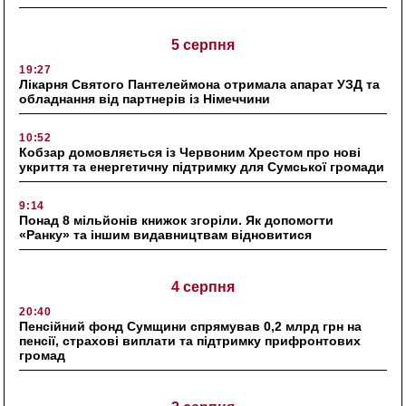
5 серпня
19:27
Лікарня Святого Пантелеймона отримала апарат УЗД та
обладнання від партнерів із Німеччини
10:52
Кобзар домовляється із Червоним Хрестом про нові
укриття та енергетичну підтримку для Сумської громади
9:14
Понад 8 мільйонів книжок згоріли. Як допомогти
«Ранку» та іншим видавництвам відновитися
4 серпня
20:40
Пенсійний фонд Сумщини спрямував 0,2 млрд грн на
пенсії, страхові виплати та підтримку прифронтових
громад