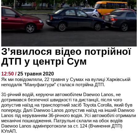
З’явилося відео потрійної
ДТП у центрі Сум
12:50 /
25 травня 2020
Як ми повідомляли, 22 травня у Сумах на вулиці Харківській
неподалік “Мануфактури” сталася потрійна ДТП.
31-річний водій, керуючи автомобілем Daewoo Lanos, не
дотримався безпечної швидкості та дистанції, після чого
допустив наїзд на транспортний засіб Toyota Corolla, який був
попереду. Далі Daewoo Lanos допустив наїзд на інший Daewoo
Lanos під керуванням 36-річного водія. Усі автомобілі отримали
механічні пошкодження. Патрульні склали на обох водіїв
Daewoo Lanos адмінпротоколи за ст. 124 (Вчинення ДТП)
КУпАП.