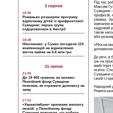
Під час ро
3 серпня
Максим Гуз
Сумщини – 
18:50
професій, 
Романько розширює програму
умовах. За
відпочинку дітей із прифронтової
навчання м
Сумщини: перша група
кадровий р
оздоровилася в Австрії
також наго
аби розшир
18:28
Ніколаєнко: у Сумах погодили 115
«Якісна ма
компенсацій на відновлення
допомогою 
житла майже на 6,6 млн грн
До речі, в
грн на про
майстерні 
31 липня
освіти. Сп
21:00
Сумщини об
До 19 400 гривень на паливо:
своїй сторі
Пенсійний фонд Сумщини
пояснив, як отримати допомогу на
Народний 
зиму
Роменськог
17:51
«Укрексімбанк» припиняє виплату
пенсій: у Пенсійному фонді
Сумщини пояснили, що робити