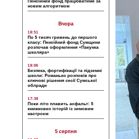
Пенсійний фонд працюватиме за
новим алгоритмом
Вчора
18:51
По 5 тисяч гривень до першого
класу: Пенсійний фонд Сумщини
розпочав оформлення «Пакунка
школяра»
18:06
Безпека, фортифікації та підземні
школи: Романько розповів про
ключові рішення сесії Сумської
облради
17:38
Поки літо плавить асфальт: 5
книжкових історій із зимовим
настроєм
5 серпня