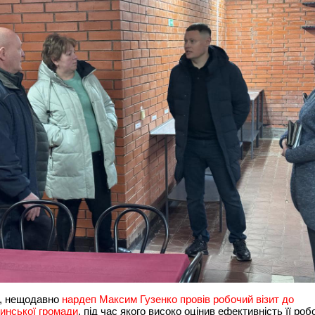
, нещодавно
нардеп Максим Гузенко провів робочий візит до
инської громади
, під час якого високо оцінив ефективність її роб