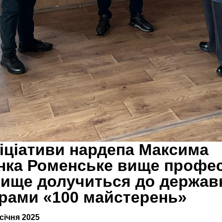
ніціативи нардепа Максима
нка Роменське вище профес
ище долучиться до держав
рами «100 майстерень»
 січня 2025