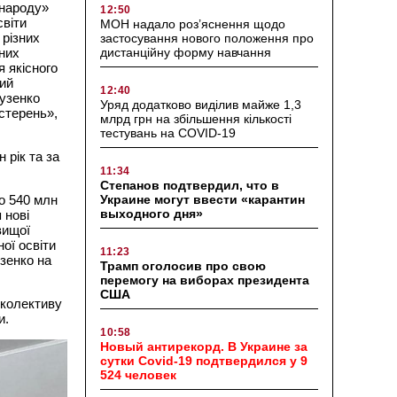
 народу»
12:50
світи
МОН надало роз’яснення щодо
різних
застосування нового положення про
них
дистанційну форму навчання
 якісного
ний
12:40
Гузенко
Уряд додатково виділив майже 1,3
стерень»,
млрд грн на збільшення кількості
тестувань на COVID-19
 рік та за
11:34
Степанов подтвердил, что в
но 540 млн
Украине могут ввести «карантин
выходного дня»
 нові
вищої
ої освіти
11:23
зенко на
Трамп оголосив про свою
перемогу на виборах президента
США
 колективу
и.
10:58
Новый антирекорд. В Украине за
сутки Covid-19 подтвердился у 9
524 человек