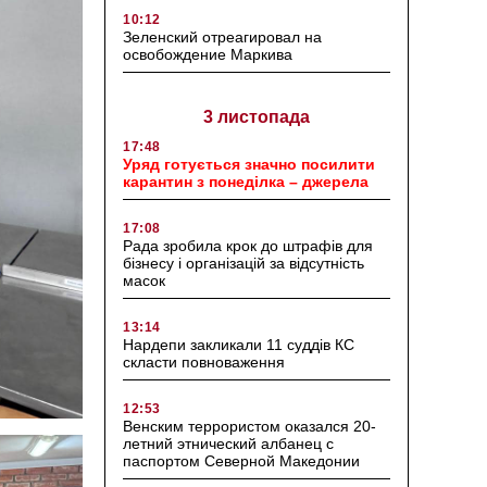
10:12
Зеленский отреагировал на
освобождение Маркива
3 листопада
17:48
Уряд готується значно посилити
карантин з понеділка – джерела
17:08
Рада зробила крок до штрафів для
бізнесу і організацій за відсутність
масок
13:14
Нардепи закликали 11 суддів КС
скласти повноваження
12:53
Венским террористом оказался 20-
летний этнический албанец с
паспортом Северной Македонии