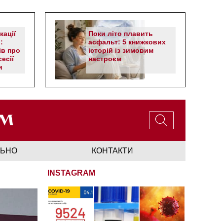
кації
Поки літо плавить
:
асфальт: 5 книжкових
ів про
історій із зимовим
есії
настроєм
и
ЛЬНО
КОНТАКТИ
INSTAGRAM