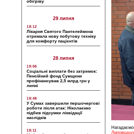
обігріву
29 липня
18:12
Лікарня Святого Пантелеймона
отримала нову побутову техніку
для комфорту пацієнтів
28 липня
19:06
Соціальні виплати без затримок:
Пенсійний фонд Сумщини
профінансував 2,5 млрд грн у
липні
18:48
У Сумах завершили першочергові
роботи після атак: Ніколаєнко
підбив підсумки ліквідації
наслідків
Нагадаємо
18:11
Липоводол