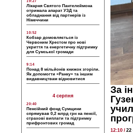
19:27
Лікарня Святого Пантелеймона
отримала апарат УЗД та
обладнання від партнерів із
Німеччини
10:52
Кобзар домовляється із
Червоним Хрестом про нові
укриття та енергетичну підтримку
для Сумської громади
9:14
Понад 8 мільйонів книжок згоріли.
Як допомогти «Ранку» та іншим
видавництвам відновитися
За і
4 серпня
Гузе
20:40
учил
Пенсійний фонд Сумщини
спрямував 0,2 млрд грн на пенсії,
прог
страхові виплати та підтримку
прифронтових громад
12:10 /
22