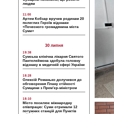
людям
11:00
Артем Кобзар вручив родинам 20
полеглих Героїв відзнаки
«Почесного громадянина міста
Суми»
30 липня
19:38
Сумська клінічна лікарня Святого
Пантелеймона здобула головну
відзнаку в медичній сфері України
18:28
Олексій Романько долучився до
обговорення Плану стійкості
Сумщини з Прем’єр-міністром
18:10
Місто посилює міжнародну
співпрацю: Суми отримали 12
потужних станцій для Пунктів