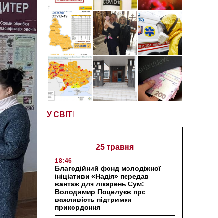
У СВІТІ
25 травня
18:46
Благодійний фонд молодіжної
ініціативи «Надія» передав
вантаж для лікарень Сум:
Володимир Поцелуєв про
важливість підтримки
прикордоння