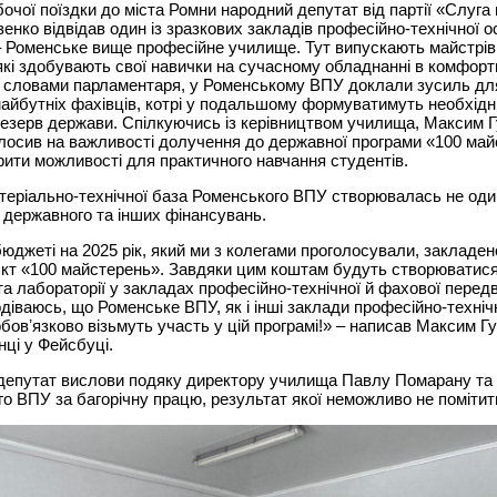
бочої поїздки до міста Ромни народний депутат від партії «Слуга
енко відвідав один із зразкових закладів професійно-технічної о
Роменське вище професійне училище. Тут випускають майстрів 
які здобувають свої навички на сучасному обладнанні в комфорт
 словами парламентаря, у Роменському ВПУ доклали зусиль для
айбутніх фахівців, котрі у подальшому формуватимуть необхід
езерв держави. Спілкуючись із керівництвом училища, Максим 
лосив на важливості долучення до державної програми «100 май
ити можливості для практичного навчання студентів.
теріально-технічної база Роменського ВПУ створювалась не один
державного та інших фінансувань.
 бюджеті на 2025 рік, який ми з колегами проголосували, закладе
єкт «100 майстерень». Завдяки цим коштам будуть створюватися
та лабораторії у закладах професійно-технічної й фахової перед
одіваюсь, що Роменське ВПУ, як і інші заклади професійно-технічн
овʼязково візьмуть участь у цій програмі!» – написав Максим Гу
нці у Фейсбуці.
депутат вислови подяку директору училища Павлу Помарану та
о ВПУ за багорічну працю, результат якої неможливо не помітит