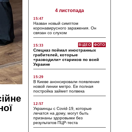
4 листопада
15:47
Назван новый симптом
коронавирусного заражения. Он
связан со слухом
ВІДЕО
ФОТО
15:33
Спецназ поймал иностранных
грабителей, которые
«разводили» стариков по всей
Украине
15:29
В Киеве анонсировали появление
новой линии метро. Ее полная
постройка займет полвека
ійне
12:57
ної
Украинцы с Covid-19, которые
лечатся на дому, могут быть
признаны здоровыми без
результатов ПЦР-теста