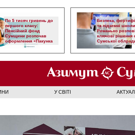
По 5 тисяч гривень до
Безпека, фортифі
першого класу:
та підземні школи
Пенсійний фонд
Романько розпов
Сумщини розпочав
ключові рішення с
оформлення «Пакунка
Сумської облрад
школяра»
ИНИ
У СВІТІ
АКТУА