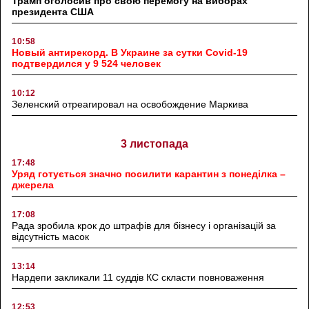
Трамп оголосив про свою перемогу на виборах
президента США
10:58
Новый антирекорд. В Украине за сутки Covid-19
подтвердился у 9 524 человек
10:12
Зеленский отреагировал на освобождение Маркива
3 листопада
17:48
Уряд готується значно посилити карантин з понеділка –
джерела
17:08
Рада зробила крок до штрафів для бізнесу і організацій за
відсутність масок
13:14
Нардепи закликали 11 суддів КС скласти повноваження
12:53