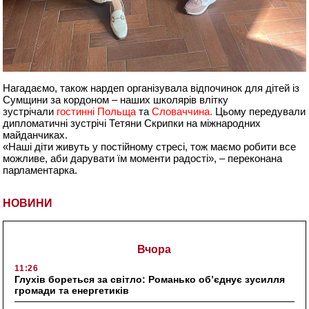
Нагадаємо, також нардеп організувала відпочинок для дітей із
Сумщини за кордоном – наших школярів влітку
зустрічали
гостинні Польща
та
Словаччина.
Цьому передували
дипломатичні зустрічі Тетяни Скрипки на міжнародних
майданчиках.
«Наші діти живуть у постійному стресі, тож маємо робити все
можливе, аби дарувати їм моменти радості», – переконана
парламентарка.
НОВИНИ
Вчора
11:26
Глухів бореться за світло: Романько об’єднує зусилля
громади та енергетиків