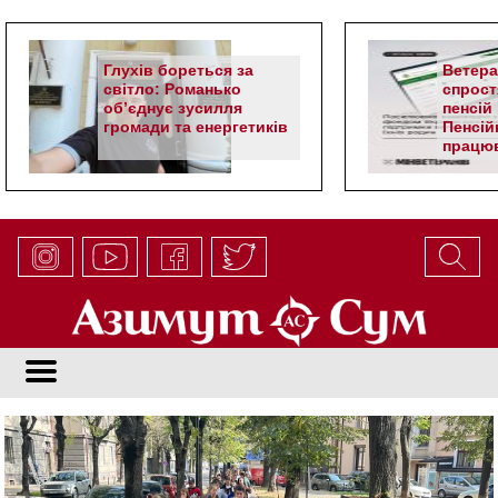
Глухів бореться за
Ветер
світло: Романько
спрост
об’єднує зусилля
пенсій 
громади та енергетиків
Пенсій
працюв
алгор