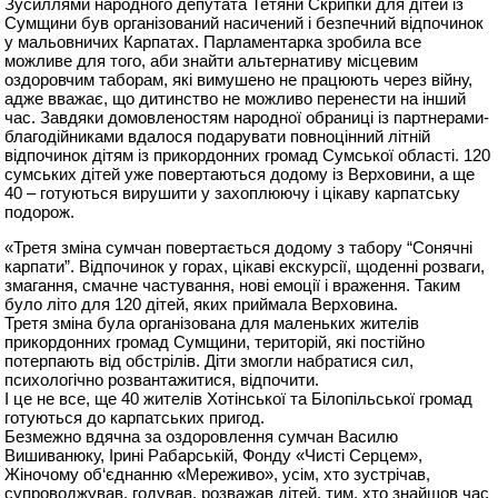
Зусиллями народного депутата Тетяни Скрипки для дітей із
Сумщини був організований насичений і безпечний відпочинок
у мальовничих Карпатах. Парламентарка зробила все
можливе для того, аби знайти альтернативу місцевим
оздоровчим таборам, які вимушено не працюють через війну,
адже вважає, що дитинство не можливо перенести на інший
час. Завдяки домовленостям народної обраниці із партнерами-
благодійниками вдалося подарувати повноцінний літній
відпочинок дітям із прикордонних громад Сумської області. 120
сумських дітей уже повертаються додому із Верховини, а ще
40 – готуються вирушити у захоплюючу і цікаву карпатську
подорож.
«Третя зміна сумчан повертається додому з табору “Сонячні
карпати”. Відпочинок у горах, цікаві екскурсії, щоденні розваги,
змагання, смачне частування, нові емоції і враження. Таким
було літо для 120 дітей, яких приймала Верховина.
Третя зміна була організована для маленьких жителів
прикордонних громад Сумщини, територій, які постійно
потерпають від обстрілів. Діти змогли набратися сил,
психологічно розвантажитися, відпочити.
І це не все, ще 40 жителів Хотінської та Білопільської громад
готуються до карпатських пригод.
Безмежно вдячна за оздоровлення сумчан Василю
Вишиванюку, Ірині Рабарській, Фонду «Чисті Серцем»,
Жіночому об‘єднанню «Мереживо», усім, хто зустрічав,
супроводжував, годував, розважав дітей, тим, хто знайшов час