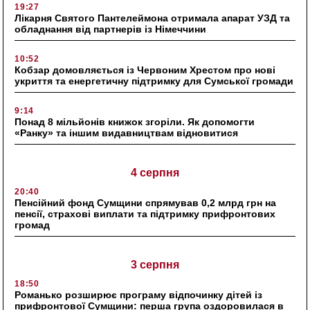
19:27
Лікарня Святого Пантелеймона отримала апарат УЗД та
обладнання від партнерів із Німеччини
10:52
Кобзар домовляється із Червоним Хрестом про нові
укриття та енергетичну підтримку для Сумської громади
9:14
Понад 8 мільйонів книжок згоріли. Як допомогти
«Ранку» та іншим видавництвам відновитися
4 серпня
20:40
Пенсійний фонд Сумщини спрямував 0,2 млрд грн на
пенсії, страхові виплати та підтримку прифронтових
громад
3 серпня
18:50
Романько розширює програму відпочинку дітей із
прифронтової Сумщини: перша група оздоровилася в