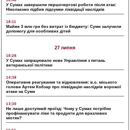
У Сумах завершили першочергові роботи після атак:
Ніколаєнко підбив підсумки ліквідації наслідків
18:11
Майже 3 млн грн без витрат із бюджету: Суми залучили
допомогу для особливих дітей
27 липня
18:28
У Сумах запрацювало нове Управління з питань
ветеранської політики
14:38
Оперативне реагування та відновлення: в.о. міського
голови Артем Кобзар про ліквідацію наслідків ворожої
атаки на Суми
13:30
Не лише доступний проїзд: Чому у Сумах потрібно
профінансувати ліки та продукти для вразливих
містян?