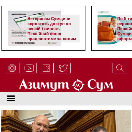
Ветеранам Сумщини
По 5 т
спростять доступ до
першог
пенсій і виплат:
Пенсій
Пенсійний фонд
Сумщи
працюватиме за новим
оформл
алгоритмом
школя