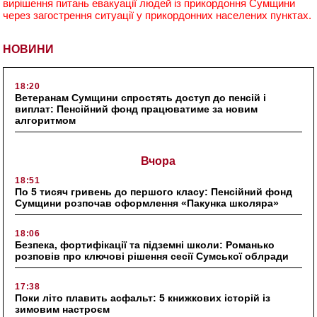
вирішення питань евакуації людей із прикордоння Сумщини
через загострення ситуації у прикордонних населених пунктах.
НОВИНИ
18:20
Ветеранам Сумщини спростять доступ до пенсій і
виплат: Пенсійний фонд працюватиме за новим
алгоритмом
Вчора
18:51
По 5 тисяч гривень до першого класу: Пенсійний фонд
Сумщини розпочав оформлення «Пакунка школяра»
18:06
Безпека, фортифікації та підземні школи: Романько
розповів про ключові рішення сесії Сумської облради
17:38
Поки літо плавить асфальт: 5 книжкових історій із
зимовим настроєм