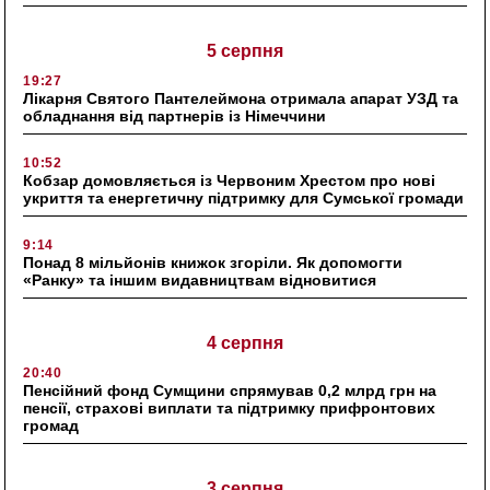
5 серпня
19:27
Лікарня Святого Пантелеймона отримала апарат УЗД та
обладнання від партнерів із Німеччини
10:52
Кобзар домовляється із Червоним Хрестом про нові
укриття та енергетичну підтримку для Сумської громади
9:14
Понад 8 мільйонів книжок згоріли. Як допомогти
«Ранку» та іншим видавництвам відновитися
4 серпня
20:40
Пенсійний фонд Сумщини спрямував 0,2 млрд грн на
пенсії, страхові виплати та підтримку прифронтових
громад
3 серпня