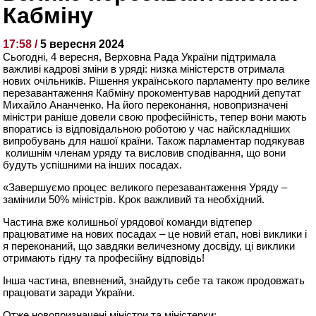
Кабміну
17:58 /
5 вересня 2024
Сьогодні, 4 вересня, Верховна Рада України підтримала
важливі кадрові зміни в уряді: низка міністерств отримала
нових очільників. Рішення українського парламенту про велике
перезавантаження Кабміну прокоментував народний депутат
Михайло Ананченко. На його переконання, новопризначені
міністри раніше довели свою професійність, тепер вони мають
впоратись із відповідальною роботою у час найскладніших
випробувань для нашої країни. Також парламентар подякував
колишнім членам уряду та висловив сподівання, що вони
будуть успішними на інших посадах.
«Завершуємо процес великого перезавантаження Уряду –
замінили 50% міністрів. Крок важливий та необхідний.
Частина вже колишньої урядової команди відтепер
працюватиме на нових посадах – це новий етап, нові виклики і
я переконаний, що завдяки величезному досвіду, ці виклики
отримають гідну та професійну відповідь!
Інша частина, впевнений, знайдуть себе та також продовжать
працювати заради України.
Отже новопризначені міністри та міністерки: