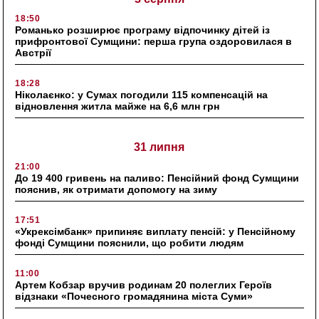
18:50
Романько розширює програму відпочинку дітей із
прифронтової Сумщини: перша група оздоровилася в
Австрії
18:28
Ніколаєнко: у Сумах погодили 115 компенсацій на
відновлення житла майже на 6,6 млн грн
31 липня
21:00
До 19 400 гривень на паливо: Пенсійний фонд Сумщини
пояснив, як отримати допомогу на зиму
17:51
«Укрексімбанк» припиняє виплату пенсій: у Пенсійному
фонді Сумщини пояснили, що робити людям
11:00
Артем Кобзар вручив родинам 20 полеглих Героїв
відзнаки «Почесного громадянина міста Суми»