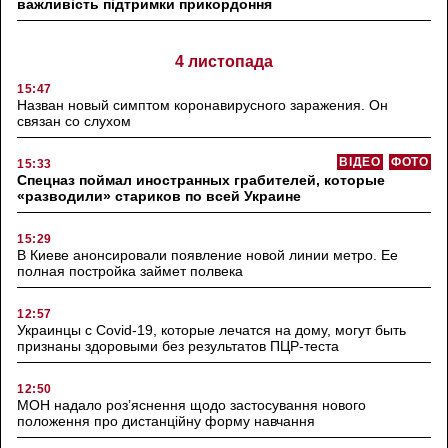
важливість підтримки прикордоння
4 листопада
15:47
Назван новый симптом коронавирусного заражения. Он
связан со слухом
ВІДЕО
ФОТО
15:33
Спецназ поймал иностранных грабителей, которые
«разводили» стариков по всей Украине
15:29
В Киеве анонсировали появление новой линии метро. Ее
полная постройка займет полвека
12:57
Украинцы с Covid-19, которые лечатся на дому, могут быть
признаны здоровыми без результатов ПЦР-теста
12:50
МОН надало роз’яснення щодо застосування нового
положення про дистанційну форму навчання