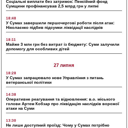
Соціальні виплати без затримок: Пенсійний фонд
Сумщини профінансував 2,5 млрд грн у липні
18:48
У Сумах завершили першочергові роботи після атак:
Ніколаєнко підбив підсумки ліквідації наслідків
18:11
Майже 3 млн грн без витрат із бюджету: Суми залучили
допомогу для особливих дітей
27 липня
18:28
У Сумах запрацювало нове Управління з питань
ветеранської політики
14:38
Оперативне реагування та відновлення: в.о. міського
голови Артем Кобзар про ліквідацію наслідків ворожої
атаки на Суми
13:30
Не лише доступний проїзд: Чому у Сумах потрібно