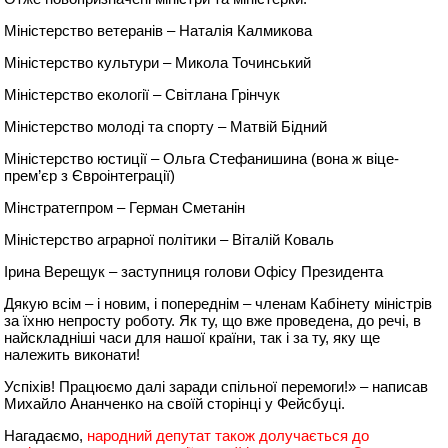
Міністерство ветеранів – Наталія Калмикова
Міністерство культури – Микола Точинський
Міністерство екології – Світлана Грінчук
Міністерство молоді та спорту – Матвій Бідний
Міністерство юстиції – Ольга Стефанишина (вона ж віце-
прем’єр з Євроінтеграції)
Мінстратегпром – Герман Сметанін
Міністерство аграрної політики – Віталій Коваль
Ірина Верещук – заступниця голови Офісу Президента
Дякую всім – і новим, і попереднім – членам Кабінету міністрів
за їхню непросту роботу. Як ту, що вже проведена, до речі, в
найскладніші часи для нашої країни, так і за ту, яку ще
належить виконати!
Успіхів! Працюємо далі заради спільної перемоги!» – написав
Михайло Ананченко на своїй сторінці у Фейсбуці.
Нагадаємо,
народний депутат також долучається до