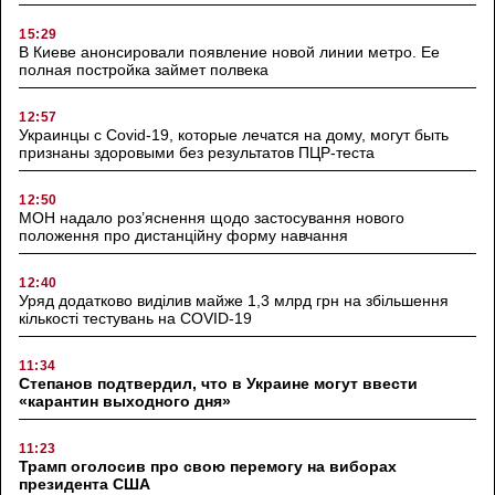
15:29
В Киеве анонсировали появление новой линии метро. Ее
полная постройка займет полвека
12:57
Украинцы с Covid-19, которые лечатся на дому, могут быть
признаны здоровыми без результатов ПЦР-теста
12:50
МОН надало роз’яснення щодо застосування нового
положення про дистанційну форму навчання
12:40
Уряд додатково виділив майже 1,3 млрд грн на збільшення
кількості тестувань на COVID-19
11:34
Степанов подтвердил, что в Украине могут ввести
«карантин выходного дня»
11:23
Трамп оголосив про свою перемогу на виборах
президента США