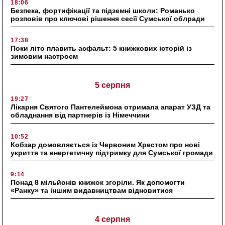
18:06
Безпека, фортифікації та підземні школи: Романько
розповів про ключові рішення сесії Сумської облради
17:38
Поки літо плавить асфальт: 5 книжкових історій із
зимовим настроєм
5 серпня
19:27
Лікарня Святого Пантелеймона отримала апарат УЗД та
обладнання від партнерів із Німеччини
10:52
Кобзар домовляється із Червоним Хрестом про нові
укриття та енергетичну підтримку для Сумської громади
9:14
Понад 8 мільйонів книжок згоріли. Як допомогти
«Ранку» та іншим видавництвам відновитися
4 серпня