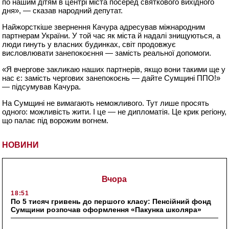
по нашим дітям в центрі міста посеред святкового вихідного
дня», — сказав народний депутат.
Найжорсткіше звернення Качура адресував міжнародним
партнерам України. У той час як міста й надалі знищуються, а
люди гинуть у власних будинках, світ продовжує
висловлювати занепокоєння — замість реальної допомоги.
«Я вчергове закликаю наших партнерів, якщо вони такими ще у
нас є: замість чергових занепокоєнь — дайте Сумщині ППО!»
— підсумував Качура.
На Сумщині не вимагають неможливого. Тут лише просять
одного: можливість жити. І це — не дипломатія. Це крик регіону,
що палає під ворожим вогнем.
НОВИНИ
Вчора
18:51
По 5 тисяч гривень до першого класу: Пенсійний фонд
Сумщини розпочав оформлення «Пакунка школяра»