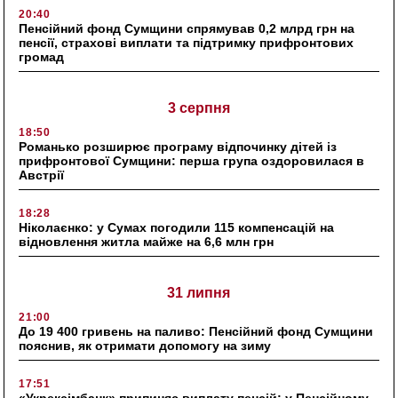
20:40
Пенсійний фонд Сумщини спрямував 0,2 млрд грн на
пенсії, страхові виплати та підтримку прифронтових
громад
3 серпня
18:50
Романько розширює програму відпочинку дітей із
прифронтової Сумщини: перша група оздоровилася в
Австрії
18:28
Ніколаєнко: у Сумах погодили 115 компенсацій на
відновлення житла майже на 6,6 млн грн
31 липня
21:00
До 19 400 гривень на паливо: Пенсійний фонд Сумщини
пояснив, як отримати допомогу на зиму
17:51
«Укрексімбанк» припиняє виплату пенсій: у Пенсійному