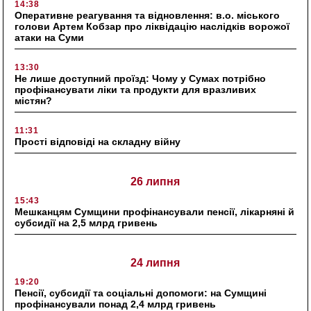
14:38
Оперативне реагування та відновлення: в.о. міського
голови Артем Кобзар про ліквідацію наслідків ворожої
атаки на Суми
13:30
Не лише доступний проїзд: Чому у Сумах потрібно
профінансувати ліки та продукти для вразливих
містян?
11:31
Прості відповіді на складну війну
26 липня
15:43
Мешканцям Сумщини профінансували пенсії, лікарняні й
субсидії на 2,5 млрд гривень
24 липня
19:20
Пенсії, субсидії та соціальні допомоги: на Сумщині
профінансували понад 2,4 млрд гривень