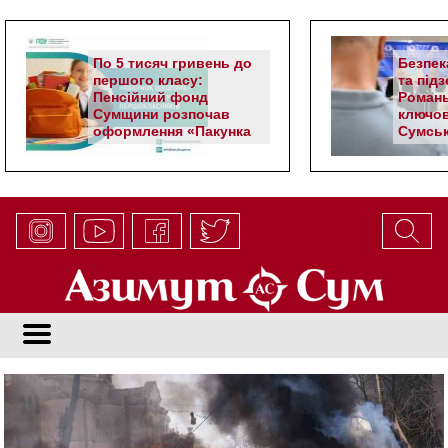
По 5 тисяч гривень до
Безпек
першого класу:
та під
Пенсійний фонд
Романь
Сумщини розпочав
ключов
оформлення «Пакунка
Сумськ
школяра»