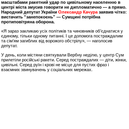
масштабами ракетний удар по цивільному населенню в
центрі міста змусив говорити не дипломатично — а прямо.
Народний депутат України
Олександр Качура
заявив чітко:
вистачить “занепокоєнь” — Сумщині потрібна
протиповітряна оборона.
«Я зараз закликаю усіх політиків та чиновників об’єднатися у
єдиному, тільки одному питанні. І це допомога постраждалим
та сім’ям загиблих від ворожого обстрілу», — наголосив
депутат.
У день, коли містяни святкували Вербну неділю, у центр Сум
прилетіли російські ракети. Серед постраждалих — діти, жінки,
цивільні. Серед руїн і крові не місце для пустих фраз і
взаємних звинувачень у соціальних мережах.