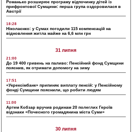
Романько розширює програму відпочинку дітей із
прифронтової Сумщини: перша група оздоровилася в
Австрії
18:28
Ніколаєнко: у Сумах погодили 115 компенсацій на
відновлення житла майже на 6,6 млн грн
31 липня
21:00
До 19 400 гривень на паливо: Пенсійний фонд Сумщини
пояснив, як отримати допомогу на зиму
17:51
«Укрексімбанк» припиняє виплату пенсій: у Пенсійному
фонді Сумщини пояснили, що робити людям
11:00
Артем Кобзар вручив родинам 20 полеглих Героїв
відзнаки «Почесного громадянина міста Суми»
30 липня