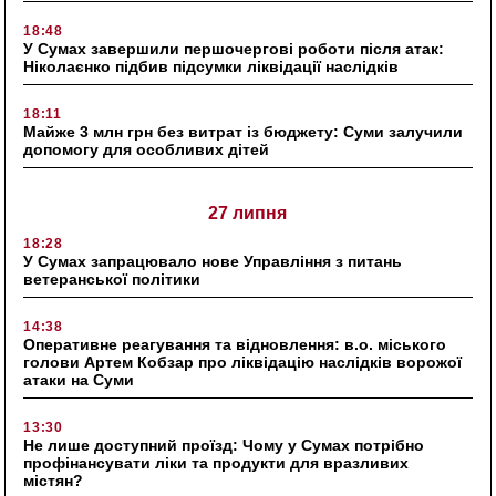
18:48
У Сумах завершили першочергові роботи після атак:
Ніколаєнко підбив підсумки ліквідації наслідків
18:11
Майже 3 млн грн без витрат із бюджету: Суми залучили
допомогу для особливих дітей
27 липня
18:28
У Сумах запрацювало нове Управління з питань
ветеранської політики
14:38
Оперативне реагування та відновлення: в.о. міського
голови Артем Кобзар про ліквідацію наслідків ворожої
атаки на Суми
13:30
Не лише доступний проїзд: Чому у Сумах потрібно
профінансувати ліки та продукти для вразливих
містян?