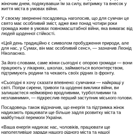
жіночим днем, подякувавши їм за силу, витримку та внесок у
життя міста в умовах війни.
У своєму зверненні посадовець наголосив, що для сумчан це
свято має особливий зміст, адже вже понад чотири роки
громада живе в умовах повномасштабної війни, яка вимагає від
людей щоденної стійкості.
«Цей день традиційно є символом пробудження природи, але
для нас, у Сумах, він має особливий сенс», — зазначив Леонід
Ніколаєнко.
За його словами, саме жінки сьогодні є опорою громади — вони
працюють у лікарнях, школах, займаються волонтерством,
підтримують родини та чекають своїх рідних із фронту.
«Сьогодні я хочу сказати впевнено: сумчанки — найкращі у
світі. Попри сирени, тривоги та щоденні виклики війни, ви
залишаєтеся неймовірно вродливими, турботливими та
незламними», — підкреслив перший заступник міського голови.
Посадовець також відзначив, що енергія та підтримка жінок
надихають працювати ще більше задля розвитку міста та
майбутньої перемоги України.
«Ваша енергія надихає нас, чоловіків, працювати ще
наполегливіше заради нашого рідного міста та нашої