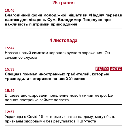
25 травня
18:46
Благодійний фонд молодіжної ініціативи «Надія» передав
вантаж для лікарень Сум: Володимир Поцелуєв про
важливість підтримки прикордоння
4 листопада
15:47
Назван новый симптом коронавирусного заражения. Он
связан со слухом
ВІДЕО
ФОТО
15:33
Спецназ поймал иностранных грабителей, которые
«разводили» стариков по всей Украине
15:29
В Киеве анонсировали появление новой линии метро. Ее
полная постройка займет полвека
12:57
Украинцы с Covid-19, которые лечатся на дому, могут быть
признаны здоровыми без результатов ПЦР-теста