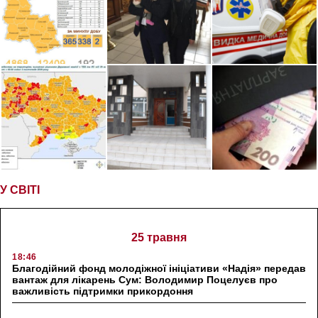
У СВІТІ
25 травня
18:46
Благодійний фонд молодіжної ініціативи «Надія» передав
вантаж для лікарень Сум: Володимир Поцелуєв про
важливість підтримки прикордоння