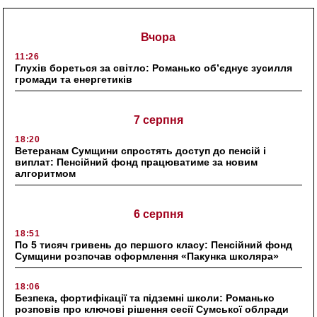
Вчора
11:26
Глухів бореться за світло: Романько об’єднує зусилля
громади та енергетиків
7 серпня
18:20
Ветеранам Сумщини спростять доступ до пенсій і
виплат: Пенсійний фонд працюватиме за новим
алгоритмом
6 серпня
18:51
По 5 тисяч гривень до першого класу: Пенсійний фонд
Сумщини розпочав оформлення «Пакунка школяра»
18:06
Безпека, фортифікації та підземні школи: Романько
розповів про ключові рішення сесії Сумської облради