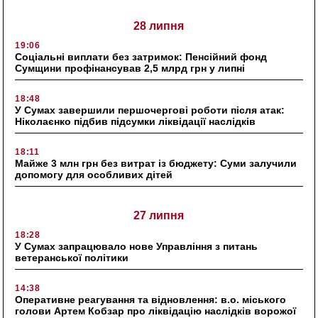
28 липня
19:06
Соціальні виплати без затримок: Пенсійний фонд
Сумщини профінансував 2,5 млрд грн у липні
18:48
У Сумах завершили першочергові роботи після атак:
Ніколаєнко підбив підсумки ліквідації наслідків
18:11
Майже 3 млн грн без витрат із бюджету: Суми залучили
допомогу для особливих дітей
27 липня
18:28
У Сумах запрацювало нове Управління з питань
ветеранської політики
14:38
Оперативне реагування та відновлення: в.о. міського
голови Артем Кобзар про ліквідацію наслідків ворожої