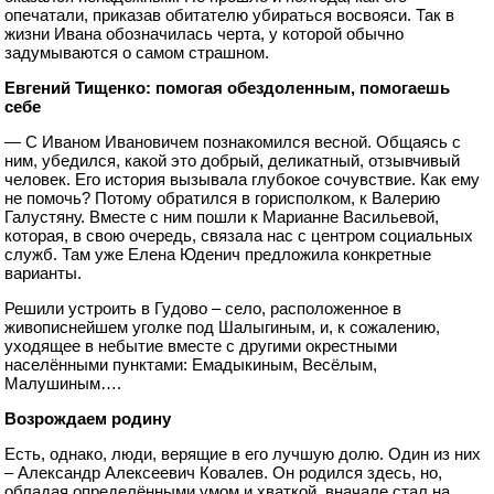
опечатали, приказав обитателю убираться восвояси. Так в
жизни Ивана обозначилась черта, у которой обычно
задумываются о самом страшном.
Евгений Тищенко: помогая обездоленным, помогаешь
себе
— С Иваном Ивановичем познакомился весной. Общаясь с
ним, убедился, какой это добрый, деликатный, отзывчивый
человек. Его история вызывала глубокое сочувствие. Как ему
не помочь? Потому обратился в горисполком, к Валерию
Галустяну. Вместе с ним пошли к Марианне Васильевой,
которая, в свою очередь, связала нас с центром социальных
служб. Там уже Елена Юденич предложила конкретные
варианты.
Решили устроить в Гудово – село, расположенное в
живописнейшем уголке под Шалыгиным, и, к сожалению,
уходящее в небытие вместе с другими окрестными
населёнными пунктами: Емадыкиным, Весёлым,
Малушиным….
Возрождаем родину
Есть, однако, люди, верящие в его лучшую долю. Один из них
– Александр Алексеевич Ковалев. Он родился здесь, но,
обладая определёнными умом и хваткой, вначале стал на