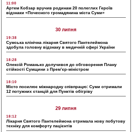
11:00
Артем Кобзар вручив родинам 20 полеглих Героїв
відзнаки «Почесного громадянина міста Суми»
30 липня
19:38
Сумська клінічна лікарня Святого Пантелеймона
здобула головну відзнаку в медичній сфері України
18:28
Олексій Романько долучився до обговорення Плану
стійкості Сумщини з Прем’єр-міністром
18:10
Місто посилює міжнародну співпрацю: Суми отримали
12 потужних станцій для Пунктів обігріву
29 липня
18:12
Лікарня Святого Пантелеймона отримала нову побутову
техніку для комфорту пацієнтів