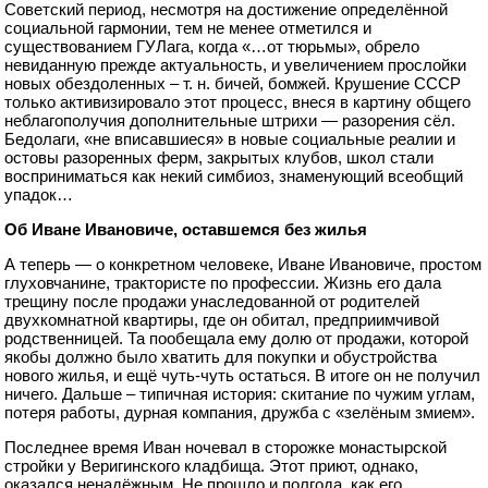
Советский период, несмотря на достижение определённой
социальной гармонии, тем не менее отметился и
существованием ГУЛага, когда «…от тюрьмы», обрело
невиданную прежде актуальность, и увеличением прослойки
новых обездоленных – т. н. бичей, бомжей. Крушение СССР
только активизировало этот процесс, внеся в картину общего
неблагополучия дополнительные штрихи — разорения сёл.
Бедолаги, «не вписавшиеся» в новые социальные реалии и
остовы разоренных ферм, закрытых клубов, школ стали
восприниматься как некий симбиоз, знаменующий всеобщий
упадок…
Об Иване Ивановиче, оставшемся без жилья
А теперь — о конкретном человеке, Иване Ивановиче, простом
глуховчанине, трактористе по профессии. Жизнь его дала
трещину после продажи унаследованной от родителей
двухкомнатной квартиры, где он обитал, предприимчивой
родственницей. Та пообещала ему долю от продажи, которой
якобы должно было хватить для покупки и обустройства
нового жилья, и ещё чуть-чуть остаться. В итоге он не получил
ничего. Дальше – типичная история: скитание по чужим углам,
потеря работы, дурная компания, дружба с «зелёным змием».
Последнее время Иван ночевал в сторожке монастырской
стройки у Веригинского кладбища. Этот приют, однако,
оказался ненадёжным. Не прошло и полгода, как его