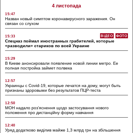
4 листопада
15:47
Назван новый симптом коронавирусного заражения. Он
связан со слухом
ВІДЕО
ФОТО
15:33
Спецназ поймал иностранных грабителей, которые
«разводили» стариков по всей Украине
15:29
В Киеве анонсировали появление новой линии метро. Ее
полная постройка займет полвека
12:57
Украинцы с Covid-19, которые лечатся на дому, могут быть
признаны здоровыми без результатов ПЦР-теста
12:50
МОН надало роз’яснення щодо застосування нового
положення про дистанційну форму навчання
12:40
Уряд додатково виділив майже 1,3 млрд грн на збільшення