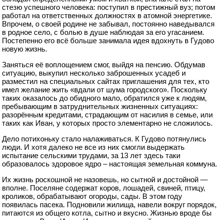
стезю успешного человека: поступил в престижный вуз; потом
работал на ответственных должностях в атомной энергетике.
Впрочем, о своей родине не забывал, постоянно наведывался
в родное село, с болью в душе наблюдая за его угасанием.
Постепенно его всё больше занимала идея вдохнуть в Гудово
новую жизнь.
Заняться её воплощением смог, выйдя на пенсию. Обдумав
ситуацию, выкупил несколько заброшенных усадеб и
разместил на специальных сайтах приглашения для тех, кто
имел желание жить «вдали от шума городского». Поскольку
таких оказалось до обидного мало, обратился уже к людям,
пребывающим в затруднительных жизненных ситуациях:
разорённым кредитами, страдающим от насилия в семье, или
таких как Иван, у которых просто элементарно не сложилось.
Дело потихоньку стало налаживаться. К Гудово потянулись
люди. И хотя далеко не все из них смогли выдержать
испытание сельскими трудами, за 13 лет здесь таки
образовалось здоровое ядро – настоящая земельная коммуна.
Их жизнь роскошной не назовешь, но сытной и достойной —
вполне. Поселяне содержат коров, лошадей, свиней, птицу,
кроликов, обрабатывают огороды, сады. В этом году
появилась пасека. Подновили жилища, навели вокруг порядок,
питаются из общего котла, сытно и вкусно. Жизнью вроде бы