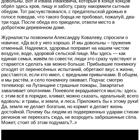
довольны. Вот и Ивана Ивановича, который в конце концов
обрёл здесь кров, пищу и заботу, сразу накормили сытным
обедом. Тот расчувствовался, с предательской дрожью в
голосе поведав, что такого борща не пробовал, пожалуй, два-
три года. После обеда его приодели, отвели место в
добротном деревянном доме.
Журналисты позвонили Александру Ковалеву, спросили о
новичке. «Да всё у него хорошо. И мы довольны – труженик
отменный. Надеемся, здоровье поправит на нашем чистом
воздухе, воде, здоровой сельской пище. Мы здесь — как
единая семья, живём по совести; люди это сразу чувствуют и
стараются сделать как можно больше. Прибывшие понемногу
отходят от перенесённых испытаний, обретают вкус к жизни,
расстаются, если кто имел, с вредными привычками. В общем,
и мы растём, и село понемногу оживает. Подчас смотрю
телевизор: на Луганщине страшные пожары, Закарпатье
заваливает оползнями. Поневоле вкрадывается мысль: здесь
с этим всё в порядке, климат, можно сказать, идеальный; всего
вдоволь: и травы, и земли, и леса. Приложить бы к этому руки!
Да, земля не делает богатым, но кормит и делает жизнь
достойной. Почему бы людям из подверженных ударам стихии
регионов не переехать сюда, не возродить заброшенные сёла.
Может, стоит об этом подумать?..»