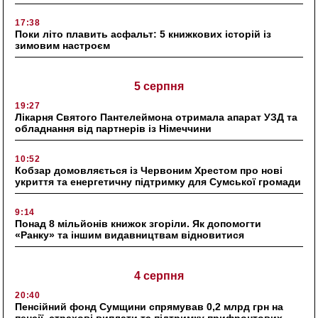
17:38
Поки літо плавить асфальт: 5 книжкових історій із
зимовим настроєм
5 серпня
19:27
Лікарня Святого Пантелеймона отримала апарат УЗД та
обладнання від партнерів із Німеччини
10:52
Кобзар домовляється із Червоним Хрестом про нові
укриття та енергетичну підтримку для Сумської громади
9:14
Понад 8 мільйонів книжок згоріли. Як допомогти
«Ранку» та іншим видавництвам відновитися
4 серпня
20:40
Пенсійний фонд Сумщини спрямував 0,2 млрд грн на