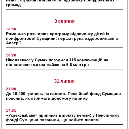
пенсії, страхові виплати та підтримку прифронтових
громад
3 серпня
18:50
Романько розширює програму відпочинку дітей із
прифронтової Сумщини: перша група оздоровилася в
Австрії
18:28
Ніколаєнко: у Сумах погодили 115 компенсацій на
відновлення житла майже на 6,6 млн грн
31 липня
21:00
До 19 400 гривень на паливо: Пенсійний фонд Сумщини
пояснив, як отримати допомогу на зиму
17:51
«Укрексімбанк» припиняє виплату пенсій: у Пенсійному
фонді Сумщини пояснили, що робити людям