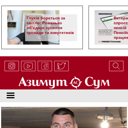
Глухів бореться за
Ветер
світло: Романько
спрост
об’єднує зусилля
пенсій 
громади та енергетиків
Пенсій
працюв
алгор