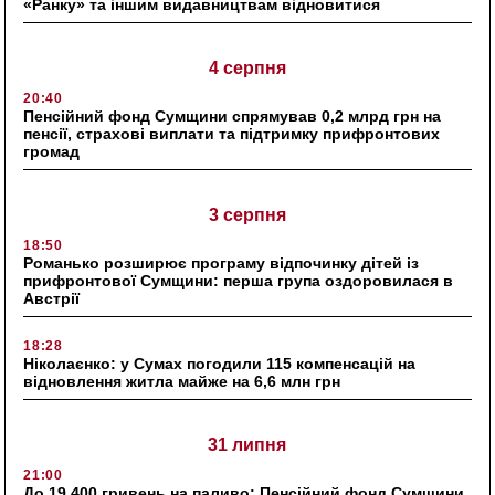
«Ранку» та іншим видавництвам відновитися
4 серпня
20:40
Пенсійний фонд Сумщини спрямував 0,2 млрд грн на
пенсії, страхові виплати та підтримку прифронтових
громад
3 серпня
18:50
Романько розширює програму відпочинку дітей із
прифронтової Сумщини: перша група оздоровилася в
Австрії
18:28
Ніколаєнко: у Сумах погодили 115 компенсацій на
відновлення житла майже на 6,6 млн грн
31 липня
21:00
До 19 400 гривень на паливо: Пенсійний фонд Сумщини