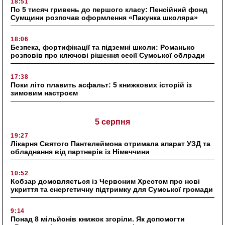
18:51
По 5 тисяч гривень до першого класу: Пенсійний фонд
Сумщини розпочав оформлення «Пакунка школяра»
18:06
Безпека, фортифікації та підземні школи: Романько
розповів про ключові рішення сесії Сумської облради
17:38
Поки літо плавить асфальт: 5 книжкових історій із
зимовим настроєм
5 серпня
19:27
Лікарня Святого Пантелеймона отримала апарат УЗД та
обладнання від партнерів із Німеччини
10:52
Кобзар домовляється із Червоним Хрестом про нові
укриття та енергетичну підтримку для Сумської громади
9:14
Понад 8 мільйонів книжок згоріли. Як допомогти