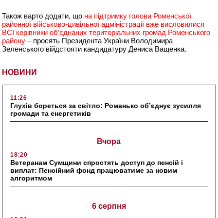
Також варто додати, що
на підтримку голови Роменської
районної військово-цивільної адміністрації вже висловилися
ВСІ керівники об’єднаних територіальних громад Роменського
району
– просять Президента України Володимира
Зеленського війдстояти кандидатуру Дениса Ващенка.
НОВИНИ
11:26
Глухів бореться за світло: Романько об’єднує зусилля
громади та енергетиків
Вчора
18:20
Ветеранам Сумщини спростять доступ до пенсій і
виплат: Пенсійний фонд працюватиме за новим
алгоритмом
6 серпня