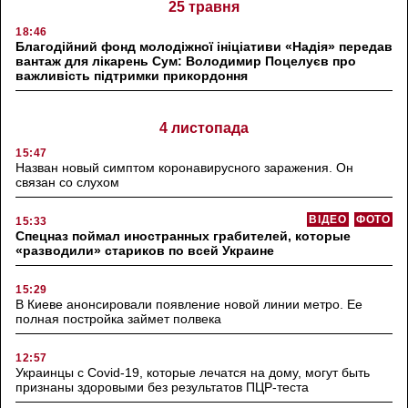
25 травня
18:46
Благодійний фонд молодіжної ініціативи «Надія» передав
вантаж для лікарень Сум: Володимир Поцелуєв про
важливість підтримки прикордоння
4 листопада
15:47
Назван новый симптом коронавирусного заражения. Он
связан со слухом
ВІДЕО
ФОТО
15:33
Спецназ поймал иностранных грабителей, которые
«разводили» стариков по всей Украине
15:29
В Киеве анонсировали появление новой линии метро. Ее
полная постройка займет полвека
12:57
Украинцы с Covid-19, которые лечатся на дому, могут быть
признаны здоровыми без результатов ПЦР-теста