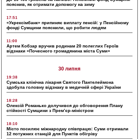
пояснив, як отримати допомогу на зиму
17:51
«Укрексімбанк» припиняє виплату пенсій: у Пенсійному
фонді Сумщини пояснили, що робити людям
11:00
Артем Кобзар вручив родинам 20 полеглих Героїв
відзнаки «Почесного громадянина міста Суми»
30 липня
19:38
Сумська клінічна лікарня Святого Пантелеймона
здобула головну відзнаку в медичній сфері України
18:28
Олексій Романько долучився до обговорення Плану
стійкості Сумщини з Прем’єр-міністром
18:10
Місто посилює міжнародну співпрацю: Суми отримали
12 потужних станцій для Пунктів обігріву