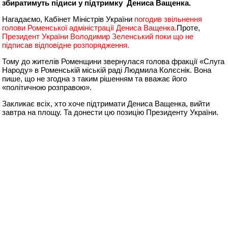
збиратимуть підиси у підтримку Дениса Ващенка.
Нагадаємо, Кабінет Міністрів України
погодив звільнення
голови Роменської адміністрації Дениса Ващенка.
Проте,
Президент України Володимир Зеленський поки що не
підписав відповідне розпорядження.
Тому до жителів Роменщини звернулася голова фракції «Слуга
Народу» в Роменській міській раді Людмила Колєснік. Вона
пише, що не згодна з таким рішенням та вважає його
«політичною розправою».
Закликає всіх, хто хоче підтримати Дениса Ващенка, вийти
завтра на площу. Та донести цю позицію Президенту України.