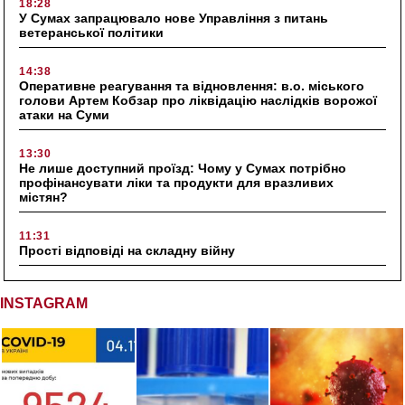
18:28
У Сумах запрацювало нове Управління з питань
ветеранської політики
14:38
Оперативне реагування та відновлення: в.о. міського
голови Артем Кобзар про ліквідацію наслідків ворожої
атаки на Суми
13:30
Не лише доступний проїзд: Чому у Сумах потрібно
профінансувати ліки та продукти для вразливих
містян?
11:31
Прості відповіді на складну війну
INSTAGRAM