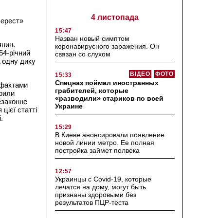
4 листопада
Нерест»
15:47
Назван новый симптом
янин.
коронавирусного заражения. Он
54-річний
связан со слухом
а одну дику
ВІДЕО
ФОТО
15:33
Спецназ поймал иностранных
 фактами
грабителей, которые
крили
«разводили» стариков по всей
езаконне
Украине
цієї статті
.
15:29
В Киеве анонсировали появление
новой линии метро. Ее полная
постройка займет полвека
12:57
Украинцы с Covid-19, которые
лечатся на дому, могут быть
признаны здоровыми без
результатов ПЦР-теста