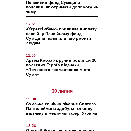
Пенсійний фонд Сумщини
пояснив, як отримати допомогу на
зиму
17:51
«Укрексімбанк» припиняє виплату
пенсій: у Пенсійному фонді
Сумщини пояснили, що робити
людям
11:00
Артем Кобзар вручив родинам 20
полеглих Героїв відзнаки
«Почесного громадянина міста
Суми»
30 липня
19:38
Сумська клінічна лікарня Святого
Пантелеймона здобула головну
відзнаку в медичній сфері України
18:28
Олексій Романько долучився до