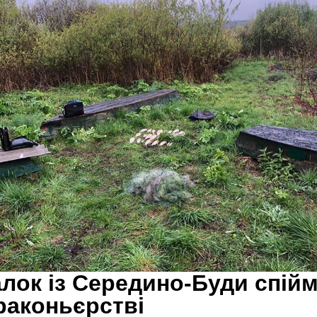
лок із Середино-Буди спій
раконьєрстві