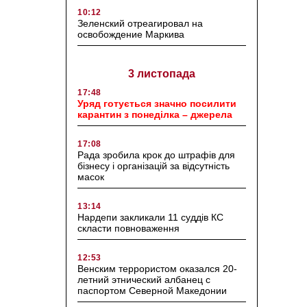
10:12
Зеленский отреагировал на
освобождение Маркива
3 листопада
17:48
Уряд готується значно посилити
карантин з понеділка – джерела
17:08
Рада зробила крок до штрафів для
бізнесу і організацій за відсутність
масок
13:14
Нардепи закликали 11 суддів КС
скласти повноваження
12:53
Венским террористом оказался 20-
летний этнический албанец с
паспортом Северной Македонии