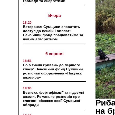
громади та енергетиків
Вчора
18:20
Ветеранам Сумщини спростять
доступ до пенсій і виплат:
Пенсійний фонд працюватиме за
новим алгоритмом
6 серпня
18:51
По 5 тисяч гривень до першого
класу: Пенсійний фонд Сумщини
розпочав оформлення «Пакунка
школяра»
18:06
Безпека, фортифікації та підземні
школи: Романько розповів про
Риба
ключові рішення сесії Сумської
облради
на б