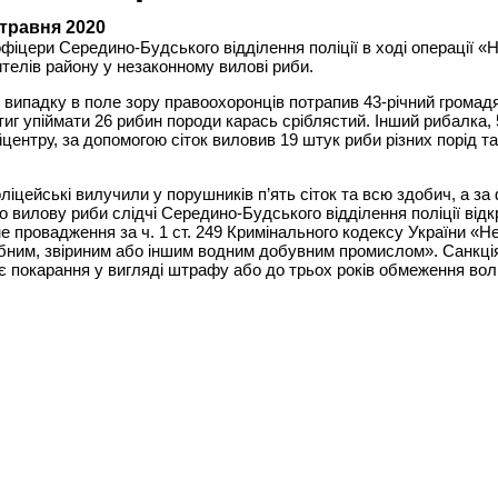
 травня 2020
офіцери Середино-Будського відділення поліції в ході операції «
телів району у незаконному вилові риби.
випадку в поле зору правоохоронців потрапив 43-річний громад
тиг упіймати 26 рибин породи карась сріблястий.
Інший рибалка, 
центру, за допомогою сіток виловив 19 штук риби різних порід т
ліцейські вилучили у порушників п’ять сіток та всю здобич, а за
о вилову риби слідчі Середино-Будського відділення поліції від
е провадження за ч. 1 ст. 249 Кримінального кодексу України «Н
бним, звіриним або іншим водним добувним промислом». Санкція 
 покарання у вигляді штрафу або до трьох років обмеження волі