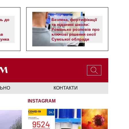
нь до
Безпека, фортифікації
та підземні школи:
Романько розповів про
ав
ключові рішення сесії
унка
Сумської облради
ЛЬНО
КОНТАКТИ
INSTAGRAM