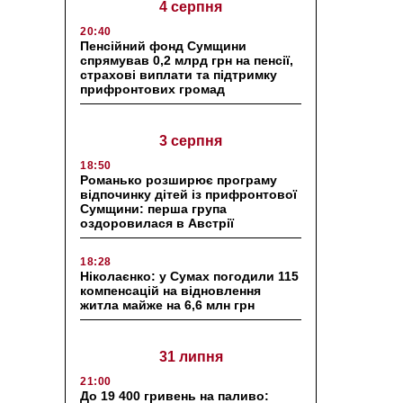
4 серпня
20:40
Пенсійний фонд Сумщини
спрямував 0,2 млрд грн на пенсії,
страхові виплати та підтримку
прифронтових громад
3 серпня
18:50
Романько розширює програму
відпочинку дітей із прифронтової
Сумщини: перша група
оздоровилася в Австрії
18:28
Ніколаєнко: у Сумах погодили 115
компенсацій на відновлення
житла майже на 6,6 млн грн
31 липня
21:00
До 19 400 гривень на паливо: