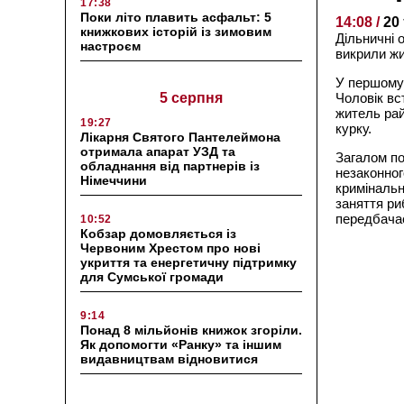
17:38
Поки літо плавить асфальт: 5
14:08 /
20
книжкових історій із зимовим
Дільничні 
настроєм
викрили жи
У першому 
5 серпня
Чоловік вс
житель рай
19:27
курку.
Лікарня Святого Пантелеймона
отримала апарат УЗД та
Загалом по
обладнання від партнерів із
незаконног
Німеччини
кримінальн
заняття ри
передбачає
10:52
Кобзар домовляється із
Червоним Хрестом про нові
укриття та енергетичну підтримку
для Сумської громади
9:14
Понад 8 мільйонів книжок згоріли.
Як допомогти «Ранку» та іншим
видавництвам відновитися