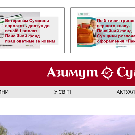
Ветеранам Сумщини
По 5 тисяч гриве
спростять доступ до
першого класу:
пенсій і виплат:
Пенсійний фонд
Пенсійний фонд
Сумщини розпоч
працюватиме за новим
оформлення «Пак
алгоритмом
школяра»
ИНИ
У СВІТІ
АКТУА