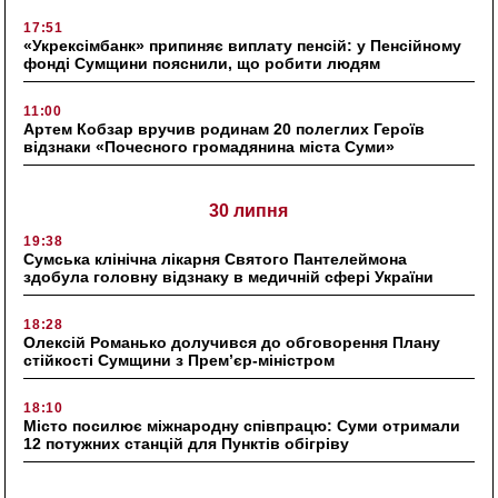
17:51
«Укрексімбанк» припиняє виплату пенсій: у Пенсійному
фонді Сумщини пояснили, що робити людям
11:00
Артем Кобзар вручив родинам 20 полеглих Героїв
відзнаки «Почесного громадянина міста Суми»
30 липня
19:38
Сумська клінічна лікарня Святого Пантелеймона
здобула головну відзнаку в медичній сфері України
18:28
Олексій Романько долучився до обговорення Плану
стійкості Сумщини з Прем’єр-міністром
18:10
Місто посилює міжнародну співпрацю: Суми отримали
12 потужних станцій для Пунктів обігріву