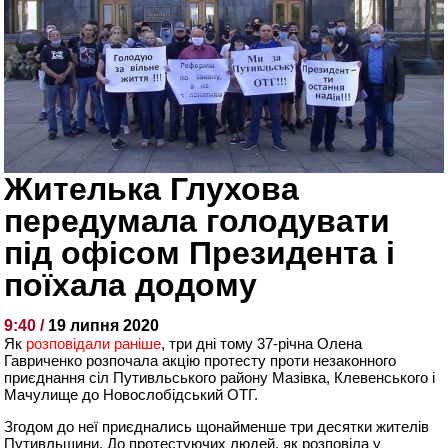
Жителька Глухова
передумала голодувати
під офісом Президента і
поїхала додому
9:40 /
19 липня 2020
Як
розповідали раніше
, три дні тому 37-річна Олена
Гавриченко розпочала акцію протесту проти незаконного
приєднання сіл Путивльського району Мазівка, Клевенського і
Мачулище до Новослобідський ОТГ.
Згодом до неї приєднались щонайменше три десятки жителів
Путивльщини. До протестуючих людей, як розповіла у