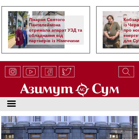
Лікарня Святого
Кобзар
Пантелеймона
із Чер
отримала апарат УЗД та
про но
обладнання від
енерге
партнерів із Німеччини
для Су