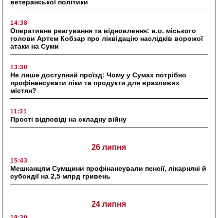
ветеранської політики
14:38
Оперативне реагування та відновлення: в.о. міського
голови Артем Кобзар про ліквідацію наслідків ворожої
атаки на Суми
13:30
Не лише доступний проїзд: Чому у Сумах потрібно
профінансувати ліки та продукти для вразливих
містян?
11:31
Прості відповіді на складну війну
26 липня
15:43
Мешканцям Сумщини профінансували пенсії, лікарняні й
субсидії на 2,5 млрд гривень
24 липня
19:20