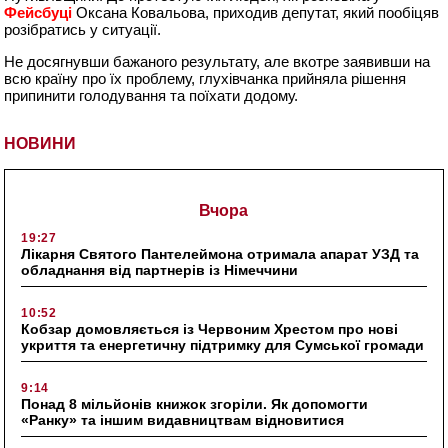
Фейсбуці
Оксана Ковальова, приходив депутат, який пообіцяв
розібратись у ситуації.
Не досягнувши бажаного результату, але вкотре заявивши на
всю країну про їх проблему, глухівчанка прийняла рішення
припинити голодування та поїхати додому.
НОВИНИ
Вчора
19:27
Лікарня Святого Пантелеймона отримала апарат УЗД та
обладнання від партнерів із Німеччини
10:52
Кобзар домовляється із Червоним Хрестом про нові
укриття та енергетичну підтримку для Сумської громади
9:14
Понад 8 мільйонів книжок згоріли. Як допомогти
«Ранку» та іншим видавництвам відновитися