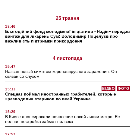
25 травня
18:46
Благодійний фонд молодіжної ініціативи «Надія» передав
вантаж для лікарень Сум: Володимир Поцелуєв про
важливість підтримки прикордоння
4 листопада
15:47
Назван новый симптом коронавирусного заражения. Он
связан со слухом
ВІДЕО
ФОТО
15:33
Спецназ поймал иностранных грабителей, которые
«разводили» стариков по всей Украине
15:29
В Киеве анонсировали появление новой линии метро. Ее
полная постройка займет полвека
12:57