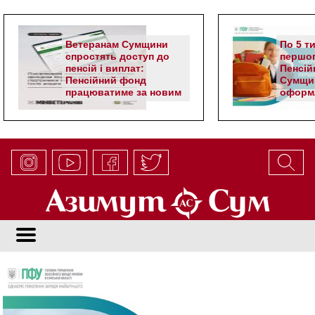
Ветеранам Сумщини
По 5 т
спростять доступ до
першог
пенсій і виплат:
Пенсій
Пенсійний фонд
Сумщи
працюватиме за новим
оформл
алгоритмом
школя