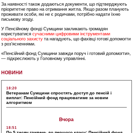
За наявності також додаються документи, що підтверджують
пріоритетне право на отримання житла. Якщо разом планують
проживати особи, які не є родичами, потрібно надати їхню
письмову згоду.
У Пенсійному фонді Сумщини закликають громадян
користуватися
сучасними цифровими інструментами
соціального захисту
та нагадують, що фахівці готові допомогти
з роз’ясненнями.
«Пенсійний фонд Сумщини завжди поруч і готовий допомогти»,
— підкреслюють у Головному управлінні.
НОВИНИ
18:20
Ветеранам Сумщини спростять доступ до пенсій і
виплат: Пенсійний фонд працюватиме за новим
алгоритмом
Вчора
18:51
По 5 тисяч гривень до першого класу: Пенсійний фонд