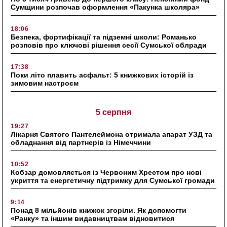
Сумщини розпочав оформлення «Пакунка школяра»
18:06
Безпека, фортифікації та підземні школи: Романько
розповів про ключові рішення сесії Сумської облради
17:38
Поки літо плавить асфальт: 5 книжкових історій із
зимовим настроєм
5 серпня
19:27
Лікарня Святого Пантелеймона отримала апарат УЗД та
обладнання від партнерів із Німеччини
10:52
Кобзар домовляється із Червоним Хрестом про нові
укриття та енергетичну підтримку для Сумської громади
9:14
Понад 8 мільйонів книжок згоріли. Як допомогти
«Ранку» та іншим видавництвам відновитися