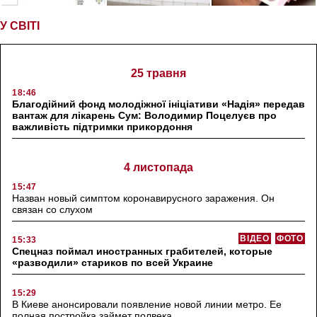
У СВІТІ
25 травня
18:46
Благодійний фонд молодіжної ініціативи «Надія» передав
вантаж для лікарень Сум: Володимир Поцелуєв про
важливість підтримки прикордоння
4 листопада
15:47
Назван новый симптом коронавирусного заражения. Он
связан со слухом
ВІДЕО
ФОТО
15:33
Спецназ поймал иностранных грабителей, которые
«разводили» стариков по всей Украине
15:29
В Киеве анонсировали появление новой линии метро. Ее
полная постройка займет полвека