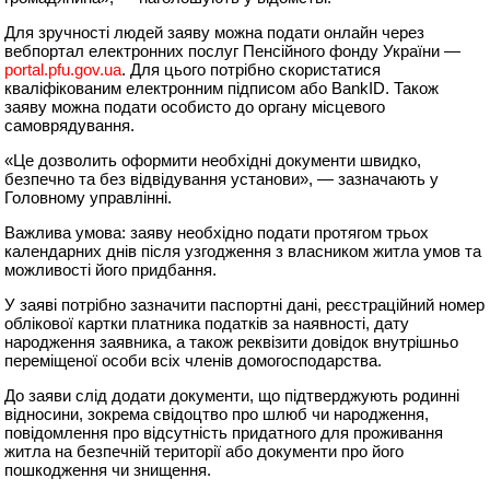
Для зручності людей заяву можна подати онлайн через
вебпортал електронних послуг Пенсійного фонду України —
portal.pfu.gov.ua
. Для цього потрібно скористатися
кваліфікованим електронним підписом або BankID. Також
заяву можна подати особисто до органу місцевого
самоврядування.
«Це дозволить оформити необхідні документи швидко,
безпечно та без відвідування установи», — зазначають у
Головному управлінні.
Важлива умова: заяву необхідно подати протягом трьох
календарних днів після узгодження з власником житла умов та
можливості його придбання.
У заяві потрібно зазначити паспортні дані, реєстраційний номер
облікової картки платника податків за наявності, дату
народження заявника, а також реквізити довідок внутрішньо
переміщеної особи всіх членів домогосподарства.
До заяви слід додати документи, що підтверджують родинні
відносини, зокрема свідоцтво про шлюб чи народження,
повідомлення про відсутність придатного для проживання
житла на безпечній території або документи про його
пошкодження чи знищення.