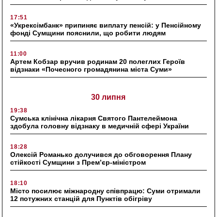
17:51
«Укрексімбанк» припиняє виплату пенсій: у Пенсійному
фонді Сумщини пояснили, що робити людям
11:00
Артем Кобзар вручив родинам 20 полеглих Героїв
відзнаки «Почесного громадянина міста Суми»
30 липня
19:38
Сумська клінічна лікарня Святого Пантелеймона
здобула головну відзнаку в медичній сфері України
18:28
Олексій Романько долучився до обговорення Плану
стійкості Сумщини з Прем’єр-міністром
18:10
Місто посилює міжнародну співпрацю: Суми отримали
12 потужних станцій для Пунктів обігріву