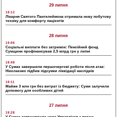
29 липня
18:12
Лікарня Святого Пантелеймона отримала нову побутову
техніку для комфорту пацієнтів
28 липня
19:06
Соціальні виплати без затримок: Пенсійний фонд
Сумщини профінансував 2,5 млрд грн у липні
18:48
У Сумах завершили першочергові роботи після атак:
Ніколаєнко підбив підсумки ліквідації наслідків
18:11
Майже 3 млн грн без витрат із бюджету: Суми залучили
допомогу для особливих дітей
27 липня
18:28
У Сумах запрацювало нове Управління з питань