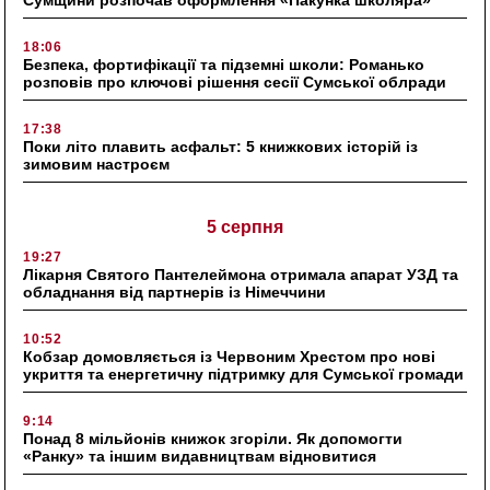
Сумщини розпочав оформлення «Пакунка школяра»
18:06
Безпека, фортифікації та підземні школи: Романько
розповів про ключові рішення сесії Сумської облради
17:38
Поки літо плавить асфальт: 5 книжкових історій із
зимовим настроєм
5 серпня
19:27
Лікарня Святого Пантелеймона отримала апарат УЗД та
обладнання від партнерів із Німеччини
10:52
Кобзар домовляється із Червоним Хрестом про нові
укриття та енергетичну підтримку для Сумської громади
9:14
Понад 8 мільйонів книжок згоріли. Як допомогти
«Ранку» та іншим видавництвам відновитися