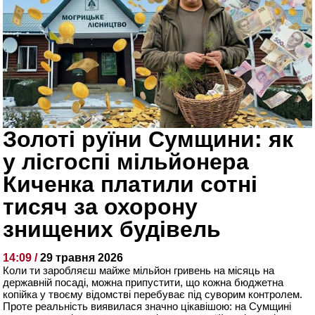
Золоті руїни Сумщини: як
у лісгоспі мільйонера
Киченка платили сотні
тисяч за охорону
знищених будівель
14:09 /
29 травня 2026
Коли ти заробляєш майже мільйон гривень на місяць на
державній посаді, можна припустити, що кожна бюджетна
копійка у твоєму відомстві перебуває під суворим контролем.
Проте реальність виявилася значно цікавішою: на Сумщині