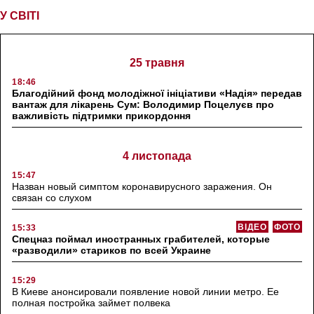
У СВІТІ
25 травня
18:46
Благодійний фонд молодіжної ініціативи «Надія» передав
вантаж для лікарень Сум: Володимир Поцелуєв про
важливість підтримки прикордоння
4 листопада
15:47
Назван новый симптом коронавирусного заражения. Он
связан со слухом
ВІДЕО
ФОТО
15:33
Спецназ поймал иностранных грабителей, которые
«разводили» стариков по всей Украине
15:29
В Киеве анонсировали появление новой линии метро. Ее
полная постройка займет полвека