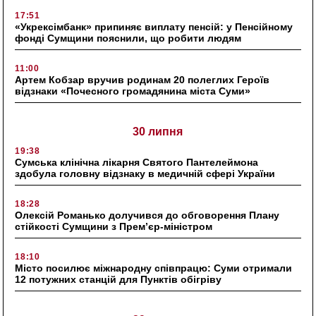
17:51
«Укрексімбанк» припиняє виплату пенсій: у Пенсійному
фонді Сумщини пояснили, що робити людям
11:00
Артем Кобзар вручив родинам 20 полеглих Героїв
відзнаки «Почесного громадянина міста Суми»
30 липня
19:38
Сумська клінічна лікарня Святого Пантелеймона
здобула головну відзнаку в медичній сфері України
18:28
Олексій Романько долучився до обговорення Плану
стійкості Сумщини з Прем’єр-міністром
18:10
Місто посилює міжнародну співпрацю: Суми отримали
12 потужних станцій для Пунктів обігріву