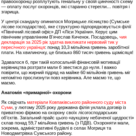
правоохоронці розплутують геніальну у своїй цинічності схему
— оплату послуг охоронців, які старанно стерегли… повітря і
згарища.
У центрі скандалу опинилося Могрицьке лісництво (Сумське
лісове господарство), яке структурно підпорядковується філії
«Північний лісовий офіс» ДП «Ліси України». Керує цим
північним управлінням Вʼячеслав Киченок. Посадовець,
чия
декларація за 2025 рік здатна викликати нервовий тик у
пересічного українця
: понад 10,3 мільйона гривень заробітної
плати. На хвилиночку, це близько 860 тисяч гривень щомісяця!
Здавалося б, при такій колосальній фінансовій мотивації
керівництва розтрати мали б звестися до нуля. І важко
повірити, що жирний підряд на майже 60 мільйонів гривень міг
непомітно прослизнути повз керівника. Але маємо те, що
маємо.
Анатомія «примарної» охорони
Як свідчать
матеріали Ковпаківського районного суду міста
Суми
, у лютому 2025 року державна філія уклала договір із
приватною фірмою на охорону своїх лісогосподарських
об’єктів. Загальний прайс цього «аукціону небаченої щедрості»
склав понад 59,7 мільйона гривень (з ПДВ). Охороняти мали,
зокрема, адміністративні будівлі в селах Могриця та
Новодмитрівка Сумського району.