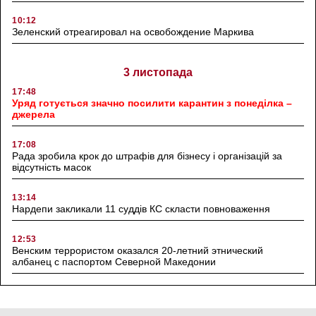
10:12
Зеленский отреагировал на освобождение Маркива
3 листопада
17:48
Уряд готується значно посилити карантин з понеділка –
джерела
17:08
Рада зробила крок до штрафів для бізнесу і організацій за
відсутність масок
13:14
Нардепи закликали 11 суддів КС скласти повноваження
12:53
Венским террористом оказался 20-летний этнический
албанец с паспортом Северной Македонии