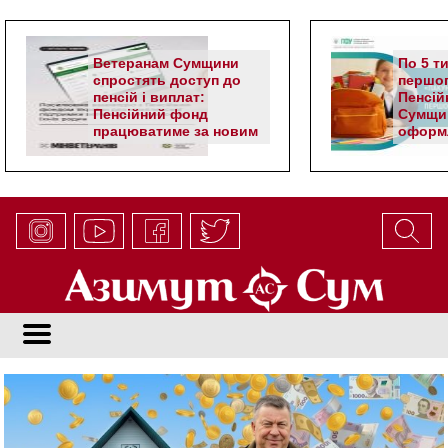
Ветеранам Сумщини
По 5 т
спростять доступ до
першог
пенсій і виплат:
Пенсій
Пенсійний фонд
Сумщи
працюватиме за новим
оформл
алгоритмом
школя