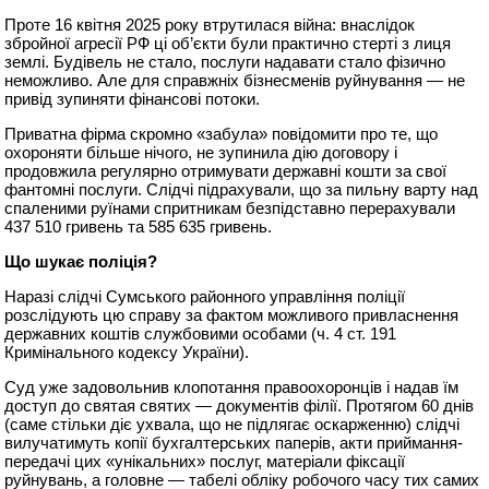
Проте 16 квітня 2025 року втрутилася війна: внаслідок
збройної агресії РФ ці об’єкти були практично стерті з лиця
землі. Будівель не стало, послуги надавати стало фізично
неможливо. Але для справжніх бізнесменів руйнування — не
привід зупиняти фінансові потоки.
Приватна фірма скромно «забула» повідомити про те, що
охороняти більше нічого, не зупинила дію договору і
продовжила регулярно отримувати державні кошти за свої
фантомні послуги. Слідчі підрахували, що за пильну варту над
спаленими руїнами спритникам безпідставно перерахували
437 510 гривень та 585 635 гривень.
Що шукає поліція?
Наразі слідчі Сумського районного управління поліції
розслідують цю справу за фактом можливого привласнення
державних коштів службовими особами (ч. 4 ст. 191
Кримінального кодексу України).
Суд уже задовольнив клопотання правоохоронців і надав їм
доступ до святая святих — документів філії. Протягом 60 днів
(саме стільки діє ухвала, що не підлягає оскарженню) слідчі
вилучатимуть копії бухгалтерських паперів, акти приймання-
передачі цих «унікальних» послуг, матеріали фіксації
руйнувань, а головне — табелі обліку робочого часу тих самих