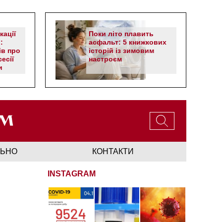
кації
Поки літо плавить
:
асфальт: 5 книжкових
ів про
історій із зимовим
есії
настроєм
и
ЛЬНО
КОНТАКТИ
INSTAGRAM