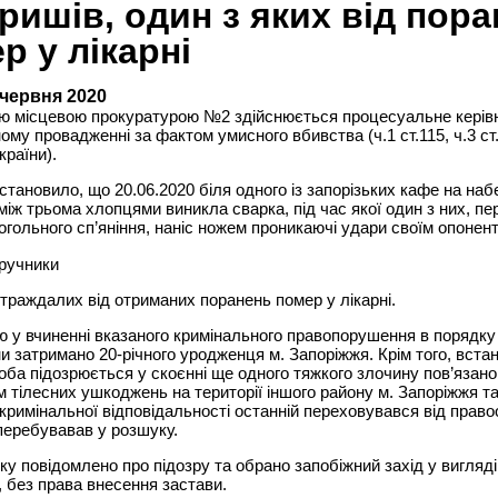
ришів, один з яких від пор
р у лікарні
 червня 2020
ою місцевою прокуратурою №2 здійснюється процесуальне керів
ому провадженні за фактом умисного вбивства (ч.1 ст.115, ч.3 ст.1
країни).
становило, що 20.06.2020 біля одного із запорізьких кафе на наб
 між трьома хлопцями виникла сварка, під час якої один з них, п
когольного сп’яніння, наніс ножем проникаючі удари своїм опонен
траждалих від отриманих поранень помер у лікарні.
ю у вчиненні вказаного кримінального правопорушення в порядку 
и затримано 20-річного уродженця м. Запоріжжя. Крім того, вст
оба підозрюється у скоєнні ще одного тяжкого злочину пов’язано
 тілесних ушкоджень на території іншого району м. Запоріжжя т
кримінальної відповідальності останній переховувався від прав
 перебувавав у розшуку.
у повідомлено про підозру та обрано запобіжний захід у вигляд
, без права внесення застави.