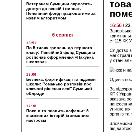
това
Ветеранам Сумщини спростять
доступ до пенсій і виплат:
поме
Пенсійний фонд працюватиме за
новим алгоритмом
16:56 /
23
Запорізьк
6 серпня
кримінальн
ст.115 КК У
18:51
По 5 тисяч гривень до першого
Слідство в
класу: Пенсійний фонд Сумщини
магістралі
розпочав оформлення «Пакунка
у стані ал
школяра»
18:06
Безпека, фортифікації та підземні
Один з пос
школи: Романько розповів про
ключові рішення сесії Сумської
За підозро
облради
КПК Україн
вказана ос
нанесенням
17:38
уникнення 
Поки літо плавить асфальт: 5
органів та
книжкових історій із зимовим
настроєм
Зловмисник
під вартою