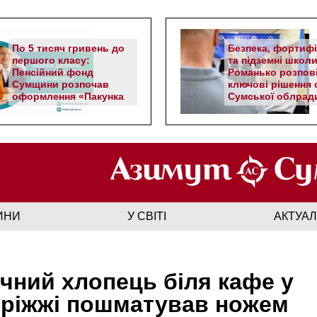
По 5 тисяч гривень до
Безпека, фортифі
першого класу:
та підземні школи
Пенсійний фонд
Романько розпов
Сумщини розпочав
ключові рішення с
оформлення «Пакунка
Сумської облрад
школяра»
ИНИ
У СВІТІ
АКТУА
ічний хлопець біля кафе у
ріжжі пошматував ножем