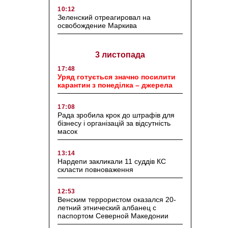
10:12
Зеленский отреагировал на
освобождение Маркива
3 листопада
17:48
Уряд готується значно посилити
карантин з понеділка – джерела
17:08
Рада зробила крок до штрафів для
бізнесу і організацій за відсутність
масок
13:14
Нардепи закликали 11 суддів КС
скласти повноваження
12:53
Венским террористом оказался 20-
летний этнический албанец с
паспортом Северной Македонии