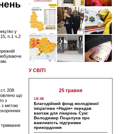
анень
ництво у
5, п.1 ч.2
ережній
еребуваючи
там.
У СВІТІ
ст. 208
25 травня
ановлено що
18:46
го з
Благодійний фонд молодіжної
а з метою
ініціативи «Надія» передав
оохоронних
вантаж для лікарень Сум:
Володимир Поцелуєв про
важливість підтримки
і тримання
прикордоння