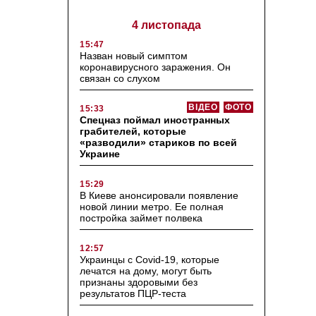
4 листопада
15:47
Назван новый симптом
коронавирусного заражения. Он
связан со слухом
ВІДЕО
ФОТО
15:33
Спецназ поймал иностранных
грабителей, которые
«разводили» стариков по всей
Украине
15:29
В Киеве анонсировали появление
новой линии метро. Ее полная
постройка займет полвека
12:57
Украинцы с Covid-19, которые
лечатся на дому, могут быть
признаны здоровыми без
результатов ПЦР-теста