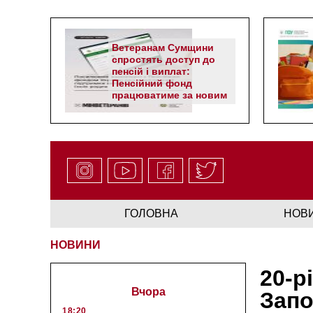
Ветеранам Сумщини
спростять доступ до
пенсій і виплат:
Пенсійний фонд
працюватиме за новим
алгоритмом
ГОЛОВНА
НОВ
НОВИНИ
20-р
Вчора
Запо
18:20