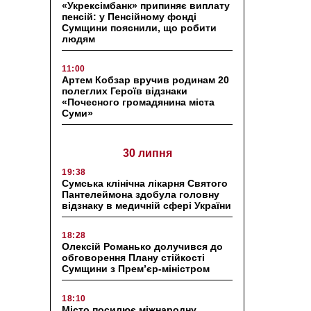
«Укрексімбанк» припиняє виплату
пенсій: у Пенсійному фонді
Сумщини пояснили, що робити
людям
11:00
Артем Кобзар вручив родинам 20
полеглих Героїв відзнаки
«Почесного громадянина міста
Суми»
30 липня
19:38
Сумська клінічна лікарня Святого
Пантелеймона здобула головну
відзнаку в медичній сфері України
18:28
Олексій Романько долучився до
обговорення Плану стійкості
Сумщини з Прем’єр-міністром
18:10
Місто посилює міжнародну