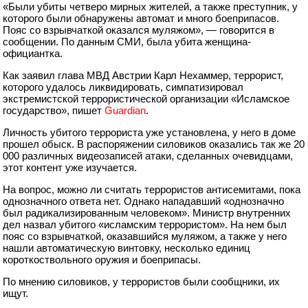
«Были убиты четверо мирных жителей, а также преступник, у
которого были обнаружены автомат и много боеприпасов.
Пояс со взрывчаткой оказался муляжом», — говорится в
сообщении. По данным СМИ, была убита женщина-
официантка.
Как заявил глава МВД Австрии Карл Нехаммер, террорист,
которого удалось ликвидировать, симпатизировал
экстремистской террористической организации «Исламское
государство», пишет
Guardian
.
Личность убитого террориста уже установлена, у него в доме
прошел обыск. В распоряжении силовиков оказались так же 20
000 различных видеозаписей атаки, сделанных очевидцами,
этот контент уже изучается.
На вопрос, можно ли считать террористов антисемитами, пока
однозначного ответа нет. Однако нападавший «однозначно
был радикализированным человеком». Министр внутренних
дел назвал убитого «исламским террористом». На нем был
пояс со взрывчаткой, оказавшийся муляжом, а также у него
нашли автоматическую винтовку, несколько единиц
короткоствольного оружия и боеприпасы.
По мнению силовиков, у террористов были сообщники, их
ищут.