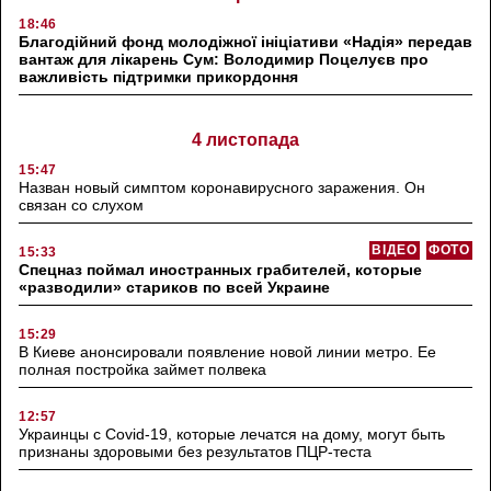
18:46
Благодійний фонд молодіжної ініціативи «Надія» передав
вантаж для лікарень Сум: Володимир Поцелуєв про
важливість підтримки прикордоння
4 листопада
15:47
Назван новый симптом коронавирусного заражения. Он
связан со слухом
ВІДЕО
ФОТО
15:33
Спецназ поймал иностранных грабителей, которые
«разводили» стариков по всей Украине
15:29
В Киеве анонсировали появление новой линии метро. Ее
полная постройка займет полвека
12:57
Украинцы с Covid-19, которые лечатся на дому, могут быть
признаны здоровыми без результатов ПЦР-теста