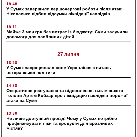
18:48
У Сумах завершили першочергові роботи після атак:
Ніколаєнко підбив підсумки ліквідації наслідків
18:11
Майже 3 млн грн без витрат із бюджету: Суми залучили
допомогу для особливих дітей
27 липня
18:28
У Сумах запрацювало нове Управління з питань
ветеранської політики
14:38
Оперативне реагування та відновлення: в.о. міського
голови Артем Кобзар про ліквідацію наслідків ворожої
атаки на Суми
13:30
Не лише доступний проїзд: Чому у Сумах потрібно
профінансувати ліки та продукти для вразливих
містян?