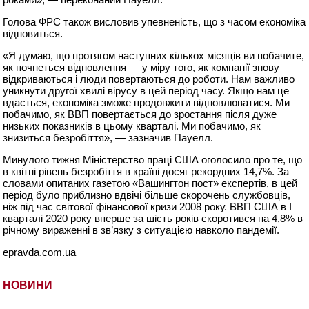
Голова ФРС також висловив упевненість, що з часом економіка
відновиться.
«Я думаю, що протягом наступних кількох місяців ви побачите,
як почнеться відновлення — у міру того, як компанії знову
відкриваються і люди повертаються до роботи. Нам важливо
уникнути другої хвилі вірусу в цей період часу. Якщо нам це
вдасться, економіка зможе продовжити відновлюватися. Ми
побачимо, як ВВП повертається до зростання після дуже
низьких показників в цьому кварталі. Ми побачимо, як
знизиться безробіття», — зазначив Пауелл.
Минулого тижня Міністерство праці США оголосило про те, що
в квітні рівень безробіття в країні досяг рекордних 14,7%. За
словами опитаних газетою «Вашингтон пост» експертів, в цей
період було приблизно вдвічі більше скорочень службовців,
ніж під час світової фінансової кризи 2008 року. ВВП США в I
кварталі 2020 року вперше за шість років скоротився на 4,8% в
річному вираженні в зв’язку з ситуацією навколо пандемії.
epravda.com.ua
НОВИНИ