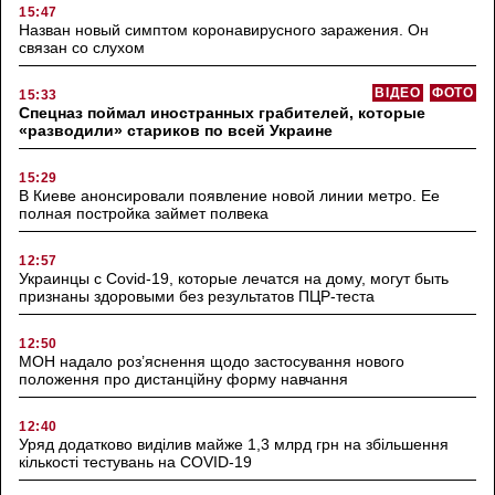
15:47
Назван новый симптом коронавирусного заражения. Он
связан со слухом
ВІДЕО
ФОТО
15:33
Спецназ поймал иностранных грабителей, которые
«разводили» стариков по всей Украине
15:29
В Киеве анонсировали появление новой линии метро. Ее
полная постройка займет полвека
12:57
Украинцы с Covid-19, которые лечатся на дому, могут быть
признаны здоровыми без результатов ПЦР-теста
12:50
МОН надало роз’яснення щодо застосування нового
положення про дистанційну форму навчання
12:40
Уряд додатково виділив майже 1,3 млрд грн на збільшення
кількості тестувань на COVID-19