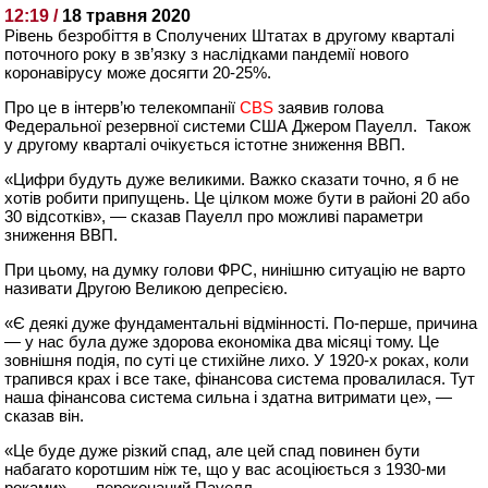
12:19 /
18 травня 2020
Рівень безробіття в Сполучених Штатах в другому кварталі
поточного року в зв’язку з наслідками пандемії нового
коронавірусу може досягти 20-25%.
Про це в інтерв’ю телекомпанії
CBS
заявив голова
Федеральної резервної системи США Джером Пауелл. Також
у другому кварталі очікується істотне зниження ВВП.
«Цифри будуть дуже великими. Важко сказати точно, я б не
хотів робити припущень. Це цілком може бути в районі 20 або
30 відсотків», — сказав Пауелл про можливі параметри
зниження ВВП.
При цьому, на думку голови ФРС, нинішню ситуацію не варто
називати Другою Великою депресією.
«Є деякі дуже фундаментальні відмінності. По-перше, причина
— у нас була дуже здорова економіка два місяці тому. Це
зовнішня подія, по суті це стихійне лихо. У 1920-х роках, коли
трапився крах і все таке, фінансова система провалилася. Тут
наша фінансова система сильна і здатна витримати це», —
сказав він.
«Це буде дуже різкий спад, але цей спад повинен бути
набагато коротшим ніж те, що у вас асоціюється з 1930-ми
роками», — переконаний Пауелл.