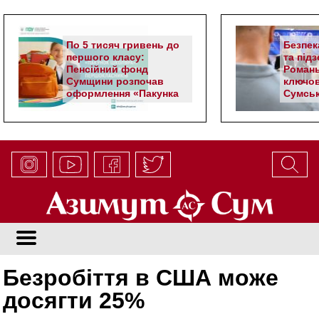
По 5 тисяч гривень до
Безпек
першого класу:
та під
Пенсійний фонд
Романь
Сумщини розпочав
ключов
оформлення «Пакунка
Сумськ
школяра»
Безробіття в США може
досягти 25%