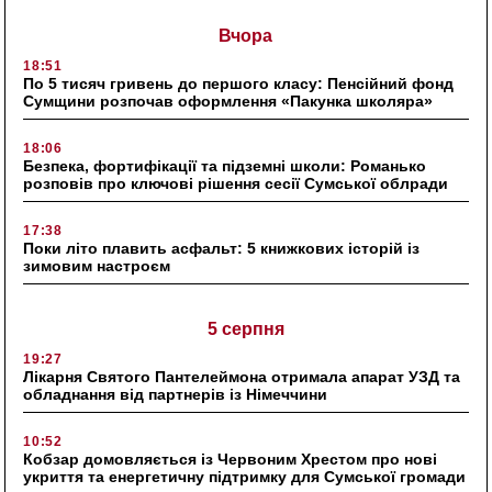
Вчора
18:51
По 5 тисяч гривень до першого класу: Пенсійний фонд
Сумщини розпочав оформлення «Пакунка школяра»
18:06
Безпека, фортифікації та підземні школи: Романько
розповів про ключові рішення сесії Сумської облради
17:38
Поки літо плавить асфальт: 5 книжкових історій із
зимовим настроєм
5 серпня
19:27
Лікарня Святого Пантелеймона отримала апарат УЗД та
обладнання від партнерів із Німеччини
10:52
Кобзар домовляється із Червоним Хрестом про нові
укриття та енергетичну підтримку для Сумської громади