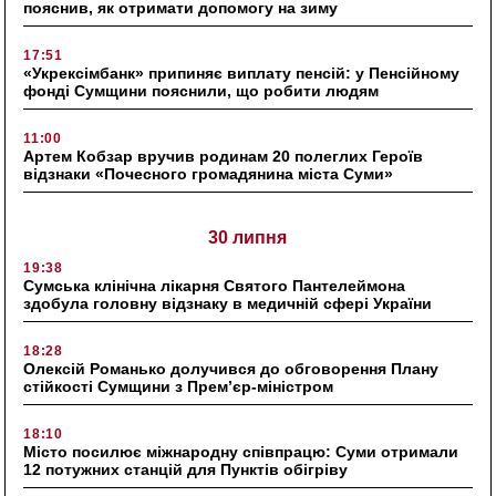
пояснив, як отримати допомогу на зиму
17:51
«Укрексімбанк» припиняє виплату пенсій: у Пенсійному
фонді Сумщини пояснили, що робити людям
11:00
Артем Кобзар вручив родинам 20 полеглих Героїв
відзнаки «Почесного громадянина міста Суми»
30 липня
19:38
Сумська клінічна лікарня Святого Пантелеймона
здобула головну відзнаку в медичній сфері України
18:28
Олексій Романько долучився до обговорення Плану
стійкості Сумщини з Прем’єр-міністром
18:10
Місто посилює міжнародну співпрацю: Суми отримали
12 потужних станцій для Пунктів обігріву