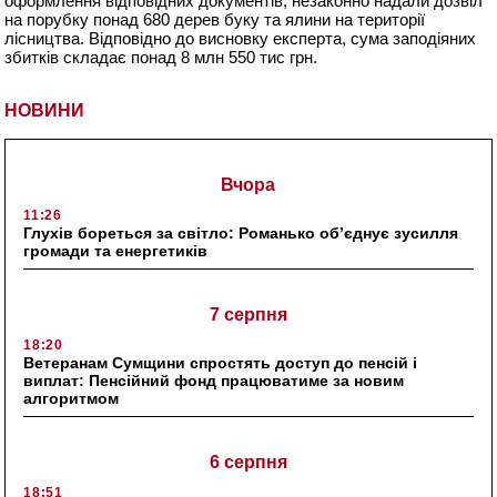
оформлення відповідних документів, незаконно надали дозвіл
на порубку понад 680 дерев буку та ялини на території
лісництва. Відповідно до висновку експерта, сума заподіяних
збитків складає понад 8 млн 550 тис грн.
НОВИНИ
Вчора
11:26
Глухів бореться за світло: Романько об’єднує зусилля
громади та енергетиків
7 серпня
18:20
Ветеранам Сумщини спростять доступ до пенсій і
виплат: Пенсійний фонд працюватиме за новим
алгоритмом
6 серпня
18:51