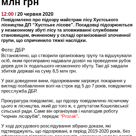
млн грн
12:00 /
20 червня 2020
Повідомлено про підозру майстрам лісу Хустського
лісництва ДП “Хустське лісове”. Посадовці підозрюються
у незаконному збуті лісу та зловживанні службовим
становищем, вчиненому у складі організованої злочинної
групи, що спричинило тяжкі наслідки.
Фото: ДБР
Встановлено, що створили організовану групу та відшукували
осіб, яким протиправно надавали дозвіл на проведення рубок
дерев для їх подальшого незаконного збуту. Такі дії завдали
збитків державі на суму 8,5 млн грн.
У разі доведення вини, підозрюваним загрожує покарання у
вигляді позбавлення волі на строк від 5 до 7 років, повідомляє
пресслужба ДБР.
Прокуратура повідомляє, що підозру повідомлено лісничому
цього ж лісництва, який до того ж, є депутатом Кошелівської
сільської ради. Саме він організував і налагодив роботу
“чорних лісорубів”, передає
“Prozak”
.
У ході досудового розслідування зібрано докази, які
підтверджують, що підозрювані, в період 2019-2020 років, без