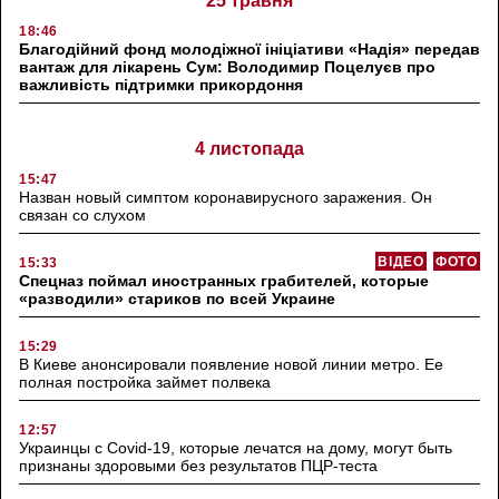
25 травня
18:46
Благодійний фонд молодіжної ініціативи «Надія» передав
вантаж для лікарень Сум: Володимир Поцелуєв про
важливість підтримки прикордоння
4 листопада
15:47
Назван новый симптом коронавирусного заражения. Он
связан со слухом
ВІДЕО
ФОТО
15:33
Спецназ поймал иностранных грабителей, которые
«разводили» стариков по всей Украине
15:29
В Киеве анонсировали появление новой линии метро. Ее
полная постройка займет полвека
12:57
Украинцы с Covid-19, которые лечатся на дому, могут быть
признаны здоровыми без результатов ПЦР-теста