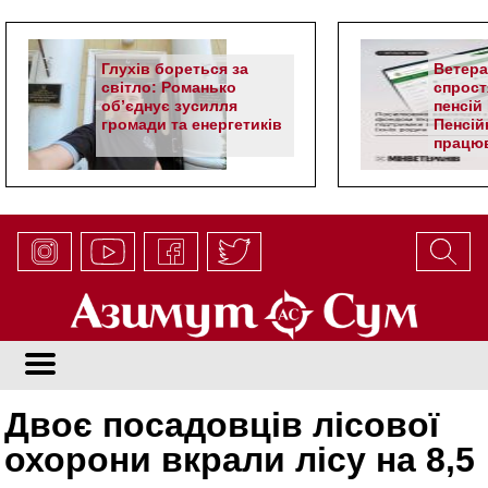
Глухів бореться за
Ветер
світло: Романько
спрост
об’єднує зусилля
пенсій 
громади та енергетиків
Пенсій
працюв
алгор
Двоє посадовців лісової
охорони вкрали лісу на 8,5