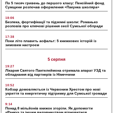
По 5 тисяч гривень до першого класу: Пенсійний фонд
Сумщини розпочав оформлення «Пакунка школяра»
18:06
Безпека, фортифікації та підземні школи: Романько
розповів про ключові рішення сесії Сумської облради
17:38
Поки літо плавить асфальт: 5 книжкових історій із
зимовим настроєм
5 серпня
19:27
Лікарня Святого Пантелеймона отримала апарат УЗД та
обладнання від партнерів із Німеччини
10:52
Кобзар домовляється із Червоним Хрестом про нові
укриття та енергетичну підтримку для Сумської громади
9:14
Понад 8 мільйонів книжок згоріли. Як допомогти
«Ранку» та іншим видавництвам відновитися