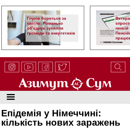
Глухів бореться за
Ветер
світло: Романько
спрост
об’єднує зусилля
пенсій 
громади та енергетиків
Пенсій
працюв
алгор
Епідемія у Німеччині:
кількість нових заражень