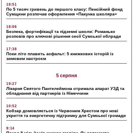
18:51
По 5 тисяч гривень до першого класу: Пенсійний фонд
Сумщини розпочав оформлення «Пакунка школяра»
18:06
Безпека, фортифікації та підземні школи: Романько
розповів про ключові рішення сесії Сумської облради
17:38
Поки літо плавить асфальт: 5 книжкових історій із
зимовим настроєм
5 серпня
19:27
Лікарня Святого Пантелеймона отримала апарат УЗД та
обладнання від партнерів із Німеччини
10:52
Кобзар домовляється із Червоним Хрестом про нові
укриття та енергетичну підтримку для Сумської громади
9:14
Понад 8 мільйонів книжок згоріли. Як допомогти