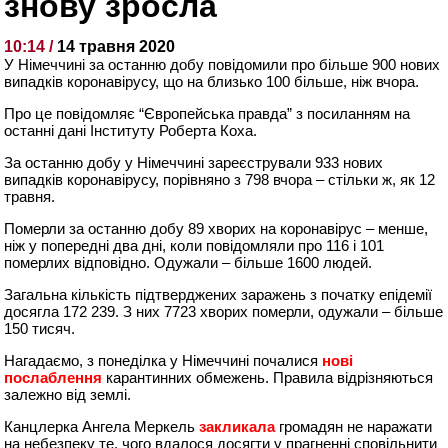
знову зросла
10:14 /
14 травня 2020
У Німеччині за останню добу повідомили про більше 900 нових
випадків коронавірусу, що на близько 100 більше, ніж вчора.
Про це повідомляє “Європейська правда” з посиланням на
останні дані Інституту Роберта Коха.
За останню добу у Німеччині зареєстрували 933 нових
випадків коронавірусу, порівняно з 798 вчора – стільки ж, як 12
травня.
Померли за останню добу 89 хворих на коронавірус – менше,
ніж у попередні два дні, коли повідомляли про 116 і 101
померлих відповідно. Одужали – більше 1600 людей.
Загальна кількість підтверджених заражень з початку епідемії
досягла 172 239. З них 7723 хворих померли, одужали – більше
150 тисяч.
Нагадаємо, з понеділка у Німеччині почалися
нові
послаблення
карантинних обмежень. Правила відрізняються
залежно від землі.
Канцлерка Ангела Меркель
закликала
громадян не наражати
на небезпеку те, чого вдалося досягти у прагненні сповільнити