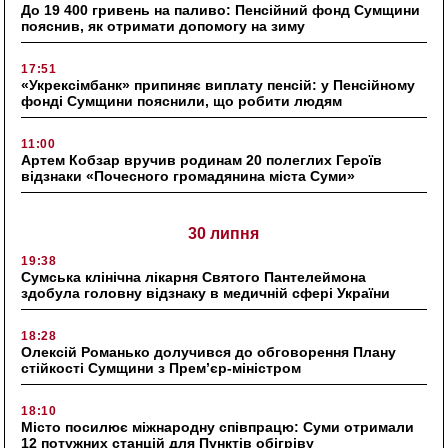
До 19 400 гривень на паливо: Пенсійний фонд Сумщини
пояснив, як отримати допомогу на зиму
17:51
«Укрексімбанк» припиняє виплату пенсій: у Пенсійному
фонді Сумщини пояснили, що робити людям
11:00
Артем Кобзар вручив родинам 20 полеглих Героїв
відзнаки «Почесного громадянина міста Суми»
30 липня
19:38
Сумська клінічна лікарня Святого Пантелеймона
здобула головну відзнаку в медичній сфері України
18:28
Олексій Романько долучився до обговорення Плану
стійкості Сумщини з Прем’єр-міністром
18:10
Місто посилює міжнародну співпрацю: Суми отримали
12 потужних станцій для Пунктів обігріву