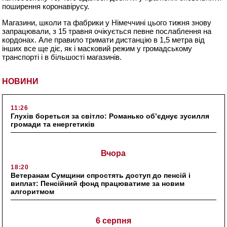
поширення коронавірусу.
Магазини, школи та фабрики у Німеччині цього тижня знову
запрацювали, з 15 травня очікується певне послаблення на
кордонах. Але правило тримати дистанцію в 1,5 метра від
інших все ще діє, як і масковий режим у громадському
транспорті і в більшості магазинів.
НОВИНИ
11:26
Глухів бореться за світло: Романько об’єднує зусилля
громади та енергетиків
Вчора
18:20
Ветеранам Сумщини спростять доступ до пенсій і
виплат: Пенсійний фонд працюватиме за новим
алгоритмом
6 серпня