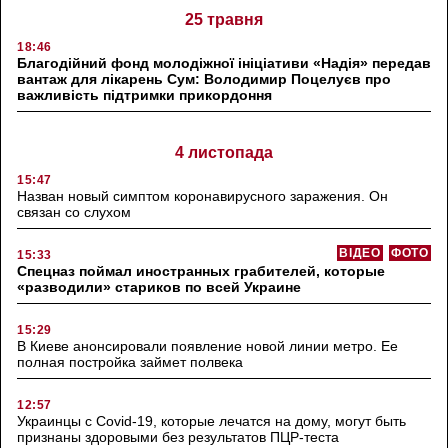
25 травня
18:46
Благодійний фонд молодіжної ініціативи «Надія» передав
вантаж для лікарень Сум: Володимир Поцелуєв про
важливість підтримки прикордоння
4 листопада
15:47
Назван новый симптом коронавирусного заражения. Он
связан со слухом
ВІДЕО
ФОТО
15:33
Спецназ поймал иностранных грабителей, которые
«разводили» стариков по всей Украине
15:29
В Киеве анонсировали появление новой линии метро. Ее
полная постройка займет полвека
12:57
Украинцы с Covid-19, которые лечатся на дому, могут быть
признаны здоровыми без результатов ПЦР-теста