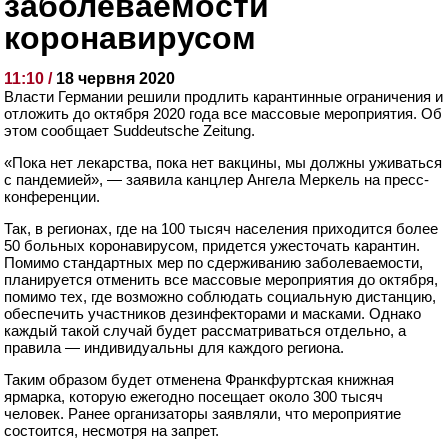
заболеваемости
коронавирусом
11:10 /
18 червня 2020
Власти Германии решили продлить карантинные ограничения и
отложить до октября 2020 года все массовые мероприятия. Об
этом сообщает Suddeutsche Zeitung.
«Пока нет лекарства, пока нет вакцины, мы должны уживаться
с пандемией», — заявила канцлер Ангела Меркель на пресс-
конференции.
Так, в регионах, где на 100 тысяч населения приходится более
50 больных коронавирусом, придется ужесточать карантин.
Помимо стандартных мер по сдерживанию заболеваемости,
планируется отменить все массовые мероприятия до октября,
помимо тех, где возможно соблюдать социальную дистанцию,
обеспечить участников дезинфекторами и масками. Однако
каждый такой случай будет рассматриваться отдельно, а
правила — индивидуальны для каждого региона.
Таким образом будет отменена Франкфуртская книжная
ярмарка, которую ежегодно посещает около 300 тысяч
человек. Ранее организаторы заявляли, что мероприятие
состоится, несмотря на запрет.