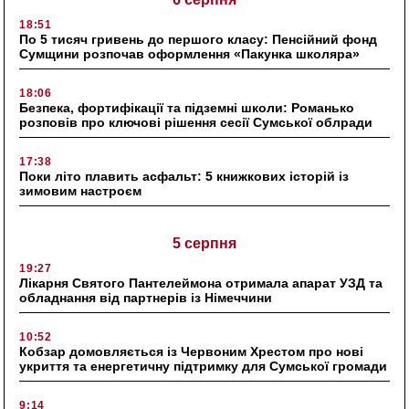
18:51
По 5 тисяч гривень до першого класу: Пенсійний фонд
Сумщини розпочав оформлення «Пакунка школяра»
18:06
Безпека, фортифікації та підземні школи: Романько
розповів про ключові рішення сесії Сумської облради
17:38
Поки літо плавить асфальт: 5 книжкових історій із
зимовим настроєм
5 серпня
19:27
Лікарня Святого Пантелеймона отримала апарат УЗД та
обладнання від партнерів із Німеччини
10:52
Кобзар домовляється із Червоним Хрестом про нові
укриття та енергетичну підтримку для Сумської громади
9:14