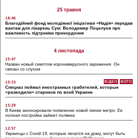
25 травня
18:46
Благодійний фонд молодіжної ініціативи «Надія» передав
вантаж для лікарень Сум: Володимир Поцелуєв про
важливість підтримки прикордоння
4 листопада
15:47
Назван новый симптом коронавирусного заражения. Он
связан со слухом
ВІДЕО
ФОТО
15:33
Спецназ поймал иностранных грабителей, которые
«разводили» стариков по всей Украине
15:29
В Киеве анонсировали появление новой линии метро. Ее
полная постройка займет полвека
12:57
Украинцы с Covid-19, которые лечатся на дому, могут быть