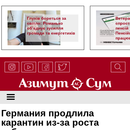
Глухів бореться за
Ветер
світло: Романько
спрост
об’єднує зусилля
пенсій 
громади та енергетиків
Пенсій
працюв
алгор
Германия продлила
карантин из-за роста