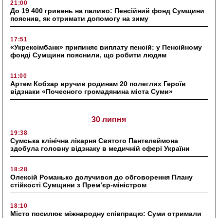
21:00
До 19 400 гривень на паливо: Пенсійний фонд Сумщини
пояснив, як отримати допомогу на зиму
17:51
«Укрексімбанк» припиняє виплату пенсій: у Пенсійному
фонді Сумщини пояснили, що робити людям
11:00
Артем Кобзар вручив родинам 20 полеглих Героїв
відзнаки «Почесного громадянина міста Суми»
30 липня
19:38
Сумська клінічна лікарня Святого Пантелеймона
здобула головну відзнаку в медичній сфері України
18:28
Олексій Романько долучився до обговорення Плану
стійкості Сумщини з Прем’єр-міністром
18:10
Місто посилює міжнародну співпрацю: Суми отримали