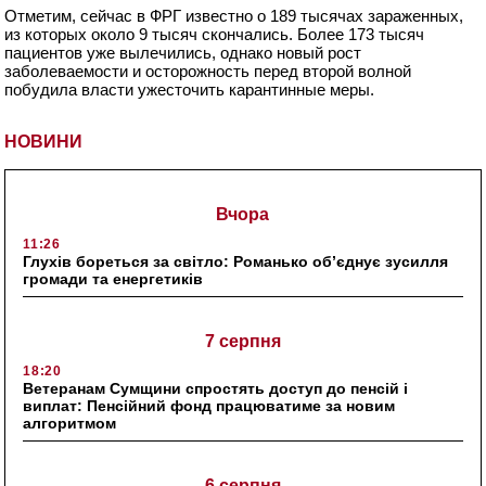
Отметим, сейчас в ФРГ известно о 189 тысячах зараженных,
из которых около 9 тысяч скончались. Более 173 тысяч
пациентов уже вылечились, однако новый рост
заболеваемости и осторожность перед второй волной
побудила власти ужесточить карантинные меры.
НОВИНИ
Вчора
11:26
Глухів бореться за світло: Романько об’єднує зусилля
громади та енергетиків
7 серпня
18:20
Ветеранам Сумщини спростять доступ до пенсій і
виплат: Пенсійний фонд працюватиме за новим
алгоритмом
6 серпня