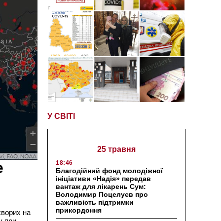
У СВІТІ
25 травня
е
18:46
Благодійний фонд молодіжної
ініціативи «Надія» передав
вантаж для лікарень Сум:
Володимир Поцелуєв про
важливість підтримки
прикордоння
хворих на
у при