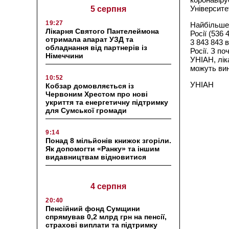
Університет
5 серпня
19:27
Найбільше 
Лікарня Святого Пантелеймона
Росії (536
отримала апарат УЗД та
3 843 843 
обладнання від партнерів із
Росії. З п
Німеччини
УНІАН, лік
можуть вин
10:52
УНІАН
Кобзар домовляється із
Червоним Хрестом про нові
укриття та енергетичну підтримку
для Сумської громади
9:14
Понад 8 мільйонів книжок згоріли.
Як допомогти «Ранку» та іншим
видавництвам відновитися
4 серпня
20:40
Пенсійний фонд Сумщини
спрямував 0,2 млрд грн на пенсії,
страхові виплати та підтримку