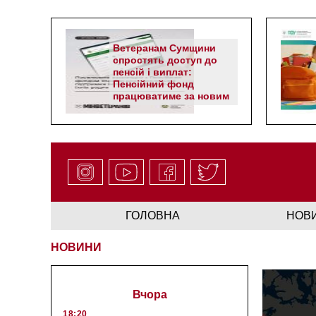
Ветеранам Сумщини
спростять доступ до
пенсій і виплат:
Пенсійний фонд
працюватиме за новим
алгоритмом
ГОЛОВНА
НОВ
НОВИНИ
Вчора
18:20