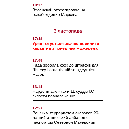
10:12
Зеленский отреагировал на
освобождение Маркива
3 листопада
17:48
Уряд готується значно посилити
карантин з понеділка – джерела
17:08
Рада зробила крок до штрафів для
бізнесу і організацій за відсутність
масок
13:14
Нардепи закликали 11 суддів КС
скласти повноваження
12:53
Венским террористом оказался 20-
летний этнический албанец с
паспортом Северной Македонии