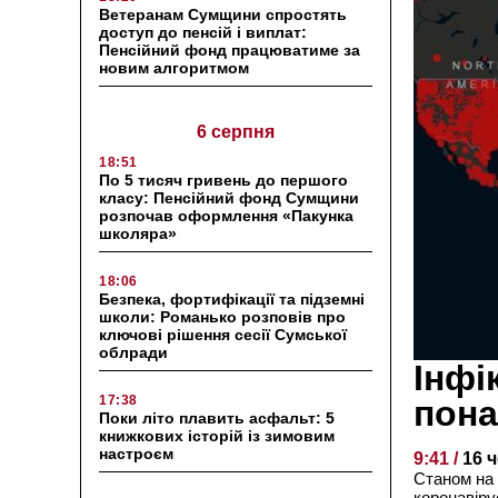
Ветеранам Сумщини спростять
доступ до пенсій і виплат:
Пенсійний фонд працюватиме за
новим алгоритмом
6 серпня
18:51
По 5 тисяч гривень до першого
класу: Пенсійний фонд Сумщини
розпочав оформлення «Пакунка
школяра»
18:06
Безпека, фортифікації та підземні
школи: Романько розповів про
ключові рішення сесії Сумської
облради
Інфі
17:38
пона
Поки літо плавить асфальт: 5
книжкових історій із зимовим
настроєм
9:41 /
16 
Станом на 
коронавіру