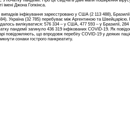
і імені Джона Гопкінса.
випадків інфікування зареєстровано у США (2 113 488), Бразилії 
 484). Україна (32 785) перебуває між Аргентиною та Швейцарією.
вдалось вилікуватися: 576 334 – у США, 477 593 – у Бразилії, 284 
очатку пандемії загинуло 436 319 інфікованих COVID-19. Як повід
арі повідомляють, що впродовж перебігу COVID-19 у деяких паці
икнути ознаки гострого панкреатиту.