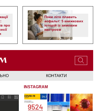
кації
Поки літо плавить
:
асфальт: 5 книжкових
ів про
історій із зимовим
есії
настроєм
и
ЛЬНО
КОНТАКТИ
INSTAGRAM