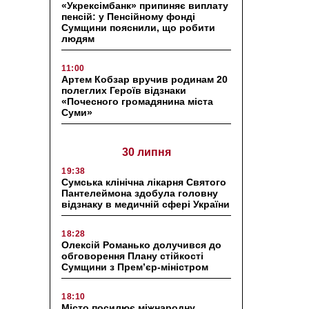
«Укрексімбанк» припиняє виплату
пенсій: у Пенсійному фонді
Сумщини пояснили, що робити
людям
11:00
Артем Кобзар вручив родинам 20
полеглих Героїв відзнаки
«Почесного громадянина міста
Суми»
30 липня
19:38
Сумська клінічна лікарня Святого
Пантелеймона здобула головну
відзнаку в медичній сфері України
18:28
Олексій Романько долучився до
обговорення Плану стійкості
Сумщини з Прем’єр-міністром
18:10
Місто посилює міжнародну