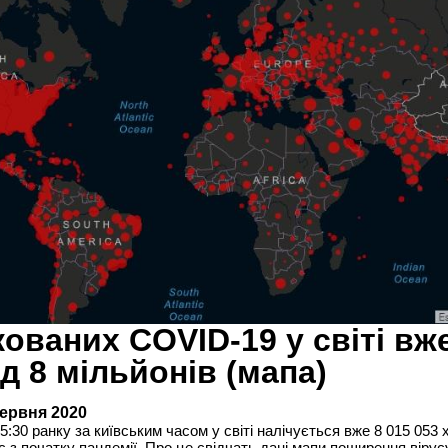
кованих COVID-19 у світі вж
д 8 мільйонів (мапа)
червня 2020
5:30 ранку за київським часом у світі налічується вже 8 015 053 
с з початку пандемії. Про це свідчать дані мапи поширення вірус