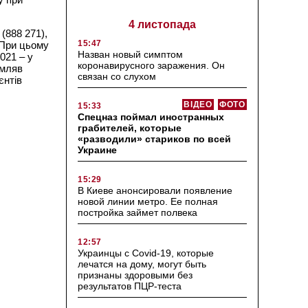
4 листопада
(888 271),
15:47
 При цьому
Назван новый симптом
021 – у
коронавирусного заражения. Он
омляв
связан со слухом
єнтів
ВІДЕО
ФОТО
15:33
Спецназ поймал иностранных
грабителей, которые
«разводили» стариков по всей
Украине
15:29
В Киеве анонсировали появление
новой линии метро. Ее полная
постройка займет полвека
12:57
Украинцы с Covid-19, которые
лечатся на дому, могут быть
признаны здоровыми без
результатов ПЦР-теста