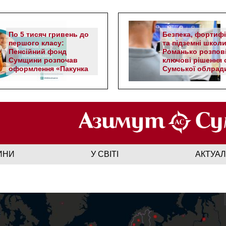
По 5 тисяч гривень до
Безпека, фортифі
першого класу:
та підземні школи
Пенсійний фонд
Романько розпов
Сумщини розпочав
ключові рішення с
оформлення «Пакунка
Сумської облрад
школяра»
ИНИ
У СВІТІ
АКТУА