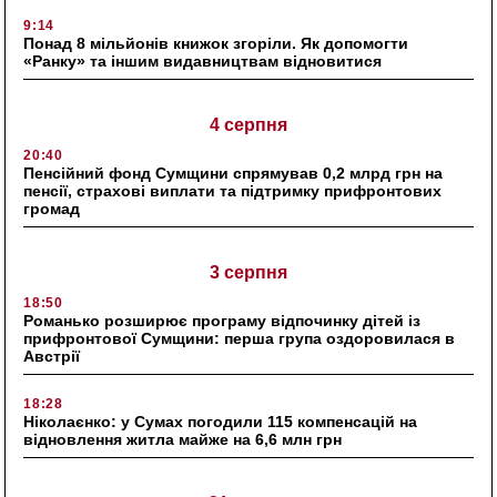
9:14
Понад 8 мільйонів книжок згоріли. Як допомогти
«Ранку» та іншим видавництвам відновитися
4 серпня
20:40
Пенсійний фонд Сумщини спрямував 0,2 млрд грн на
пенсії, страхові виплати та підтримку прифронтових
громад
3 серпня
18:50
Романько розширює програму відпочинку дітей із
прифронтової Сумщини: перша група оздоровилася в
Австрії
18:28
Ніколаєнко: у Сумах погодили 115 компенсацій на
відновлення житла майже на 6,6 млн грн