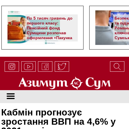
По 5 тисяч гривень до
Безпек
першого класу:
та під
Пенсійний фонд
Романь
Сумщини розпочав
ключов
оформлення «Пакунка
Сумськ
школяра»
Кабмін прогнозує
зростання ВВП на 4,6% у