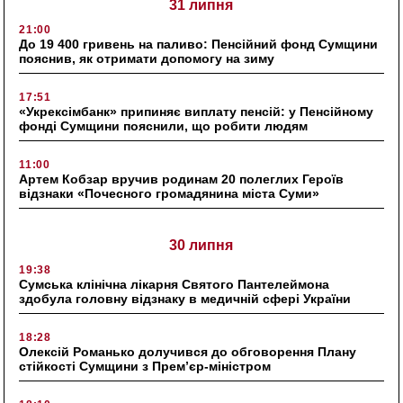
31 липня
21:00
До 19 400 гривень на паливо: Пенсійний фонд Сумщини
пояснив, як отримати допомогу на зиму
17:51
«Укрексімбанк» припиняє виплату пенсій: у Пенсійному
фонді Сумщини пояснили, що робити людям
11:00
Артем Кобзар вручив родинам 20 полеглих Героїв
відзнаки «Почесного громадянина міста Суми»
30 липня
19:38
Сумська клінічна лікарня Святого Пантелеймона
здобула головну відзнаку в медичній сфері України
18:28
Олексій Романько долучився до обговорення Плану
стійкості Сумщини з Прем’єр-міністром