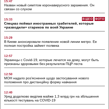
15:47
Назван новый симптом коронавирусного заражения. Он
связан со слухом
ВІДЕО
ФОТО
15:33
Спецназ поймал иностранных грабителей, которые
«разводили» стариков по всей Украине
15:29
В Киеве анонсировали появление новой линии метро. Ее
полная постройка займет полвека
12:57
Украинцы с Covid-19, которые лечатся на дому, могут быть
признаны здоровыми без результатов ПЦР-теста
12:50
МОН надало роз’яснення щодо застосування нового
положення про дистанційну форму навчання
12:40
Уряд додатково виділив майже 1,3 млрд грн на збільшення
кількості тестувань на COVID-19