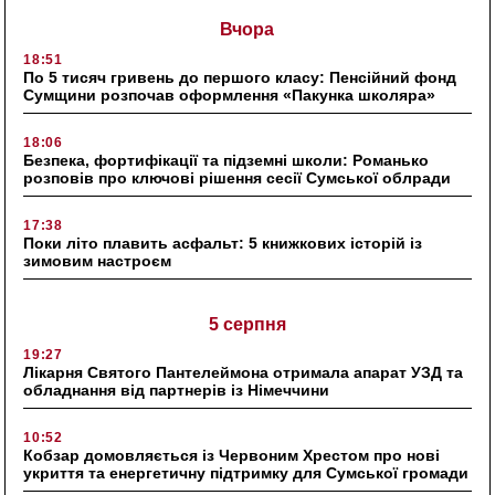
Вчора
18:51
По 5 тисяч гривень до першого класу: Пенсійний фонд
Сумщини розпочав оформлення «Пакунка школяра»
18:06
Безпека, фортифікації та підземні школи: Романько
розповів про ключові рішення сесії Сумської облради
17:38
Поки літо плавить асфальт: 5 книжкових історій із
зимовим настроєм
5 серпня
19:27
Лікарня Святого Пантелеймона отримала апарат УЗД та
обладнання від партнерів із Німеччини
10:52
Кобзар домовляється із Червоним Хрестом про нові
укриття та енергетичну підтримку для Сумської громади