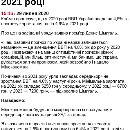
2021 році
15:16 /
29 липня 2020
Кабмін прогнозує, що у 2020 році ВВП України впаде на 4,8% та
прогнозує зростання на на 4,6% у 2021 році.
Про це на засіданні уряду заявив прем’єр Денис Шмигаль.
«Наш базовий прогноз по Україні наразі залишається
незмінним — це зменшення ВВП на 4,8% рік до року у 2020
році. Незважаючи на менш оптимістичні прогнози різних
організацій, ми більш оптимістичні, ми бачимо, що Україна
рухається за тим прогнозом, який розробило і надало
Мінекономіки.
Починаючи з 2021 року уряд закладає середньорічне
зростання ВВП на 4,6% у наступні роки. Мінімальна зарплата
на 2021 рік складає 6250 грн у середньому, у 2022 році — 6700
грн, у 2023 — 7200 грн», — підкреслив Шмигаль.
Нагадаємо:
Мінекономіки побудувало макропрогноз із врахуванням
середньорічного курс гривні 29,1 за долар.
Як зазначено в проєкті постанови, зростання експорту
очікується на 2,9% в наступному і на 6,4% в 2022 році, тоді як