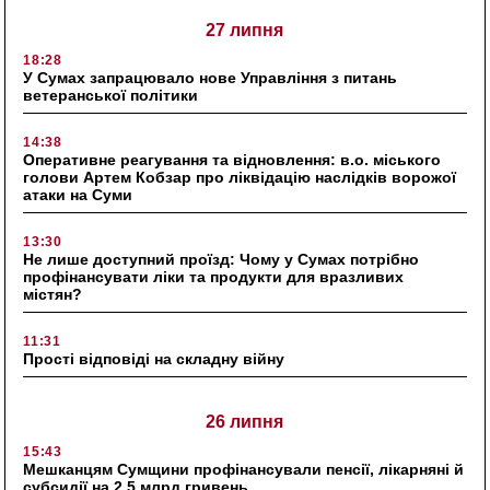
27 липня
18:28
У Сумах запрацювало нове Управління з питань
ветеранської політики
14:38
Оперативне реагування та відновлення: в.о. міського
голови Артем Кобзар про ліквідацію наслідків ворожої
атаки на Суми
13:30
Не лише доступний проїзд: Чому у Сумах потрібно
профінансувати ліки та продукти для вразливих
містян?
11:31
Прості відповіді на складну війну
26 липня
15:43
Мешканцям Сумщини профінансували пенсії, лікарняні й
субсидії на 2,5 млрд гривень