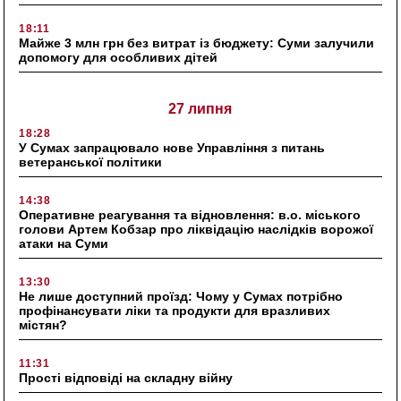
18:11
Майже 3 млн грн без витрат із бюджету: Суми залучили
допомогу для особливих дітей
27 липня
18:28
У Сумах запрацювало нове Управління з питань
ветеранської політики
14:38
Оперативне реагування та відновлення: в.о. міського
голови Артем Кобзар про ліквідацію наслідків ворожої
атаки на Суми
13:30
Не лише доступний проїзд: Чому у Сумах потрібно
профінансувати ліки та продукти для вразливих
містян?
11:31
Прості відповіді на складну війну