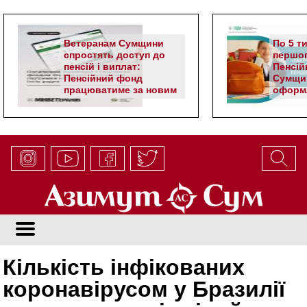
Ветеранам Сумщини
По 5 т
спростять доступ до
першог
пенсій і виплат:
Пенсій
Пенсійний фонд
Сумщи
працюватиме за новим
оформл
алгоритмом
школя
Кількість інфікованих
коронавірусом у Бразилії