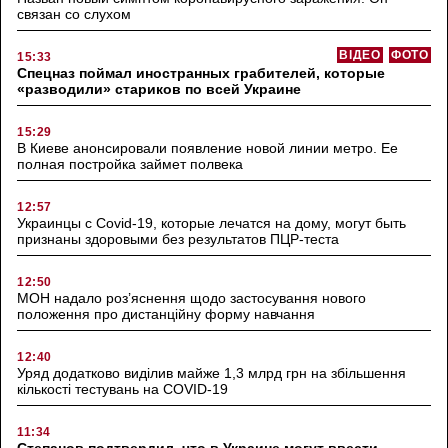
связан со слухом
ВІДЕО
ФОТО
15:33
Спецназ поймал иностранных грабителей, которые
«разводили» стариков по всей Украине
15:29
В Киеве анонсировали появление новой линии метро. Ее
полная постройка займет полвека
12:57
Украинцы с Covid-19, которые лечатся на дому, могут быть
признаны здоровыми без результатов ПЦР-теста
12:50
МОН надало роз’яснення щодо застосування нового
положення про дистанційну форму навчання
12:40
Уряд додатково виділив майже 1,3 млрд грн на збільшення
кількості тестувань на COVID-19
11:34
Степанов подтвердил, что в Украине могут ввести