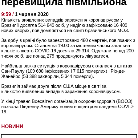
перевищила півмільйона
9:59 /
1 червня 2020
Кількість виявлених випадків зараження коронавірусом у
Бразилії досягла 514 849 осіб, у неділю зафіксовано 16 409
нових хворих, повідомляється на сайті бразильського МОЗ.
За добу в країні було зареєстровано 480 смертей, пов’язаних з
коронавірусом. Станом на 19:00 за місцевим часом загальна
кількість жертв COVID-19 досягла 29 314. Одужали понад 200
тисяч осіб, ще понад 279 продовжують лікуватися.
Найбільш важка ситуація з коронавірусом склалася в штатах
Сан-Паулу (109 698 інфікованих і 7 615 померлих) і Ріо-де-
Жанейро (53 388 захворіли, 5 344 померли).
Бразилія займає друге після США місце в світі за
кількістю виявлених випадків зараження коронавірусом.
У кінці травня Всесвітня організація охорони здоров’я (ВООЗ)
назвала Південну Америку новим епіцентром пандемії COVID-
19.
НОВИНИ