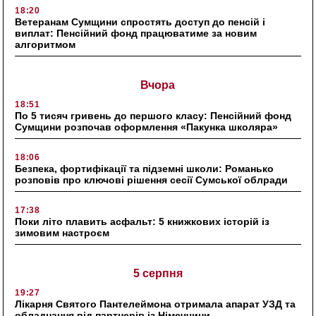
18:20
Ветеранам Сумщини спростять доступ до пенсій і
виплат: Пенсійний фонд працюватиме за новим
алгоритмом
Вчора
18:51
По 5 тисяч гривень до першого класу: Пенсійний фонд
Сумщини розпочав оформлення «Пакунка школяра»
18:06
Безпека, фортифікації та підземні школи: Романько
розповів про ключові рішення сесії Сумської облради
17:38
Поки літо плавить асфальт: 5 книжкових історій із
зимовим настроєм
5 серпня
19:27
Лікарня Святого Пантелеймона отримала апарат УЗД та
обладнання від партнерів із Німеччини