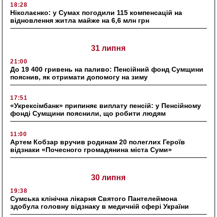
18:28
Ніколаєнко: у Сумах погодили 115 компенсацій на
відновлення житла майже на 6,6 млн грн
31 липня
21:00
До 19 400 гривень на паливо: Пенсійний фонд Сумщини
пояснив, як отримати допомогу на зиму
17:51
«Укрексімбанк» припиняє виплату пенсій: у Пенсійному
фонді Сумщини пояснили, що робити людям
11:00
Артем Кобзар вручив родинам 20 полеглих Героїв
відзнаки «Почесного громадянина міста Суми»
30 липня
19:38
Сумська клінічна лікарня Святого Пантелеймона
здобула головну відзнаку в медичній сфері України