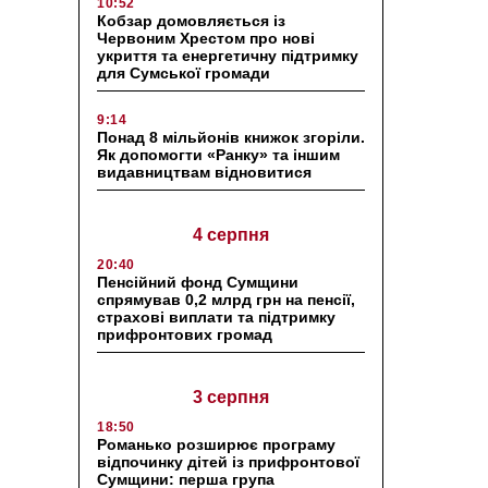
10:52
Кобзар домовляється із
Червоним Хрестом про нові
укриття та енергетичну підтримку
для Сумської громади
9:14
Понад 8 мільйонів книжок згоріли.
Як допомогти «Ранку» та іншим
видавництвам відновитися
4 серпня
20:40
Пенсійний фонд Сумщини
спрямував 0,2 млрд грн на пенсії,
страхові виплати та підтримку
прифронтових громад
3 серпня
18:50
Романько розширює програму
відпочинку дітей із прифронтової
Сумщини: перша група