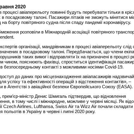
травня 2020
 процесі авіаперельоту повинні будуть перебувати тільки в кріс
 в посадковому талоні. Пасажири літаків не зможуть мінятися м
д на борту повітряного судна після спаду пандемії коронавірусу.
бмеження розповіли в Міжнародній асоціації повітряного транспор
endent.
кспертів організації, мандрівникам в процесі авіаперельоту слід 
азначених в посадковому талоні. Передбачається, що члени екіп
орушників таких вимог і відправляти їх на призначені в процесі р
им чином, пояснюють фахівці, спроститься ідентифікація пасажирі
в безпосередньому контакті з можливими носіями Covid-19.
доступ до даних про місцезнаходження авіапасажирів надзвича
ля успіху та ефективності операцій з відстеження контактів», –
и в Агентстві з авіаційної безпеки Європейського Союзу (EASA).
 прем’єр-міністр Денис Шмигаль підтвердив, що відновлення
ення, в тому числі і міжнародне, можливе у червні місяці. Як від
ї Czech Airlines, Lufthansa, Swiss Air та Wizz Air почали складат
 польотів в Україну в червні і липні 2020 року.