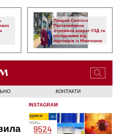
ь
Лікарня Святого
ових
Пантелеймона
м
отримала апарат УЗД та
обладнання від
партнерів із Німеччини
ЛЬНО
КОНТАКТИ
INSTAGRAM
вила