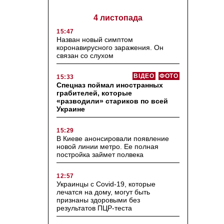
4 листопада
15:47
Назван новый симптом
коронавирусного заражения. Он
связан со слухом
ВІДЕО
ФОТО
15:33
Спецназ поймал иностранных
грабителей, которые
«разводили» стариков по всей
Украине
15:29
В Киеве анонсировали появление
новой линии метро. Ее полная
постройка займет полвека
12:57
Украинцы с Covid-19, которые
лечатся на дому, могут быть
признаны здоровыми без
результатов ПЦР-теста