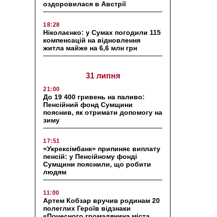
оздоровилася в Австрії
18:28
Ніколаєнко: у Сумах погодили 115
компенсацій на відновлення
житла майже на 6,6 млн грн
31 липня
21:00
До 19 400 гривень на паливо:
Пенсійний фонд Сумщини
пояснив, як отримати допомогу на
зиму
17:51
«Укрексімбанк» припиняє виплату
пенсій: у Пенсійному фонді
Сумщини пояснили, що робити
людям
11:00
Артем Кобзар вручив родинам 20
полеглих Героїв відзнаки
«Почесного громадянина міста