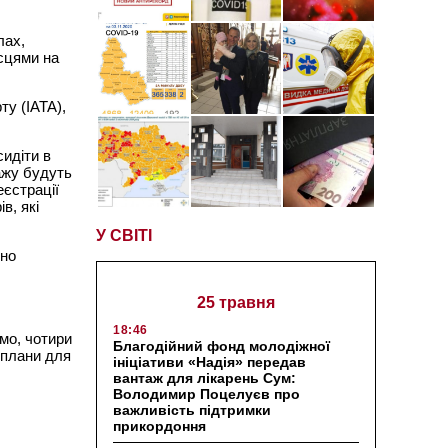
лах,
ісцями на
ту (IATA),
сидіти в
ажу будуть
еєстрації
в, які
У СВІТІ
йно
25 травня
18:46
омо, чотири
Благодійний фонд молодіжної
и плани для
ініціативи «Надія» передав
вантаж для лікарень Сум:
Володимир Поцелуєв про
важливість підтримки
прикордоння