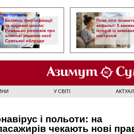
Безпека, фортифікації
Поки літо плавит
та підземні школи:
асфальт: 5 книжк
Романько розповів про
історій із зимови
ключові рішення сесії
настроєм
Сумської облради
ИНИ
У СВІТІ
АКТУА
навірус і польоти: на
пасажирів чекають нові пра