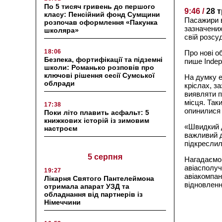
По 5 тисяч гривень до першого
9:46 /
28 
класу: Пенсійний фонд Сумщини
Пасажири в
розпочав оформлення «Пакунка
зазначених
школяра»
свій розсу
18:06
Про нові о
Безпека, фортифікації та підземні
пише Indep
школи: Романько розповів про
ключові рішення сесії Сумської
На думку е
облради
кріслах, з
виявляти п
місця. Так
17:38
опинилися 
Поки літо плавить асфальт: 5
книжкових історій із зимовим
«Швидкий 
настроєм
важливий д
підкреслил
5 серпня
Нагадаємо,
авіасполуч
19:27
авіакомпані
Лікарня Святого Пантелеймона
відновлення
отримала апарат УЗД та
обладнання від партнерів із
Німеччини