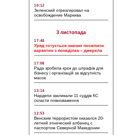
10:12
Зеленский отреагировал на
освобождение Маркива
3 листопада
17:48
Уряд готується значно посилити
карантин з понеділка – джерела
17:08
Рада зробила крок до штрафів для
бізнесу і організацій за відсутність
масок
13:14
Нардепи закликали 11 суддів КС
скласти повноваження
12:53
Венским террористом оказался 20-
летний этнический албанец с
паспортом Северной Македонии