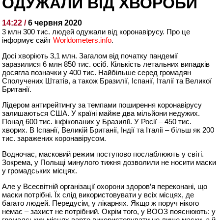
ОДУЖАЛИ ВІД ХВОРОБИ
14:22 /
6 червня 2020
3 млн 300 тис. людей одужали від коронавірусу. Про це
інформує сайт
Worldometers.info
.
Досі хворіють 3,1 млн. Загалом від початку пандемії
заразилися 6 млн 850 тис. осіб. Кількість летальних випадків
досягла позначки у 400 тис. Найбільше серед громадян
Сполучених Штатів, а також Бразилії, Іспанії, Італії та Великої
Британії.
Лідером антирейтингу за темпами поширення коронавірусу
залишаються США. У країні майже два мільйони недужих.
Понад 600 тис. інфікованих у Бразилії. У Росії – 450 тис.
хворих. В Іспанії, Великій Британії, Індії та Італії – більш як 200
тис. заражених коронавірусом.
Водночас, масковий режим поступово послаблюють у світі.
Зокрема, у Польщі минулого тижня дозволили не носити маски
у громадських місцях.
Але у Всесвітній організації охорони здоров’я переконані, що
маски потрібні. Їх слід використовувати у всіх місцях, де
багато людей. Передусім, у лікарнях. Якщо ж поруч нікого
немає – захист не потрібний. Окрім того, у ВООЗ пояснюють: у
громадських місцях варто використовувати не лише маски, а й