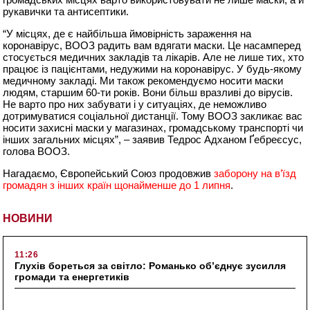
рукавички та антисептики.
“У місцях, де є найбільша ймовірність зараження на
коронавірус, ВООЗ радить вам вдягати маски. Це насамперед
стосується медичних закладів та лікарів. Але не лише тих, хто
працює із пацієнтами, недужими на коронавірус. У будь-якому
медичному закладі. Ми також рекомендуємо носити маски
людям, старшим 60-ти років. Вони більш вразливі до вірусів.
Не варто про них забувати і у ситуаціях, де неможливо
дотримуватися соціальної дистанції. Тому ВООЗ закликає вас
носити захисні маски у магазинах, громадському транспорті чи
інших загальних місцях”, – заявив Тедрос Адханом Ґебреєсус,
голова ВООЗ.
Нагадаємо, Європейський Союз продовжив
заборону на в’їзд
громадян з інших країн щонайменше до 1 липня
.
НОВИНИ
11:26
Глухів бореться за світло: Романько об’єднує зусилля
громади та енергетиків