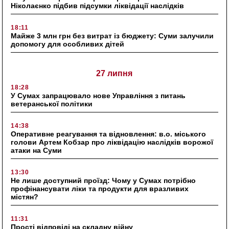
Ніколаєнко підбив підсумки ліквідації наслідків
18:11
Майже 3 млн грн без витрат із бюджету: Суми залучили
допомогу для особливих дітей
27 липня
18:28
У Сумах запрацювало нове Управління з питань
ветеранської політики
14:38
Оперативне реагування та відновлення: в.о. міського
голови Артем Кобзар про ліквідацію наслідків ворожої
атаки на Суми
13:30
Не лише доступний проїзд: Чому у Сумах потрібно
профінансувати ліки та продукти для вразливих
містян?
11:31
Прості відповіді на складну війну