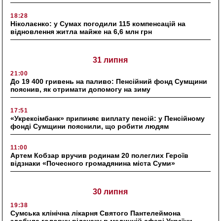
18:28
Ніколаєнко: у Сумах погодили 115 компенсацій на
відновлення житла майже на 6,6 млн грн
31 липня
21:00
До 19 400 гривень на паливо: Пенсійний фонд Сумщини
пояснив, як отримати допомогу на зиму
17:51
«Укрексімбанк» припиняє виплату пенсій: у Пенсійному
фонді Сумщини пояснили, що робити людям
11:00
Артем Кобзар вручив родинам 20 полеглих Героїв
відзнаки «Почесного громадянина міста Суми»
30 липня
19:38
Сумська клінічна лікарня Святого Пантелеймона
здобула головну відзнаку в медичній сфері України