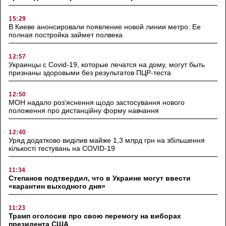
15:29
В Киеве анонсировали появление новой линии метро. Ее
полная постройка займет полвека
12:57
Украинцы с Covid-19, которые лечатся на дому, могут быть
признаны здоровыми без результатов ПЦР-теста
12:50
МОН надало роз’яснення щодо застосування нового
положення про дистанційну форму навчання
12:40
Уряд додатково виділив майже 1,3 млрд грн на збільшення
кількості тестувань на COVID-19
11:34
Степанов подтвердил, что в Украине могут ввести
«карантин выходного дня»
11:23
Трамп оголосив про свою перемогу на виборах
президента США