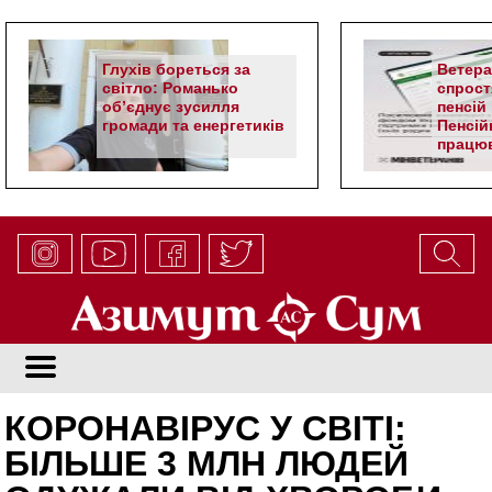
Глухів бореться за
Ветер
світло: Романько
спрост
об’єднує зусилля
пенсій 
громади та енергетиків
Пенсій
працюв
алгор
КОРОНАВІРУС У СВІТІ:
БІЛЬШЕ 3 МЛН ЛЮДЕЙ