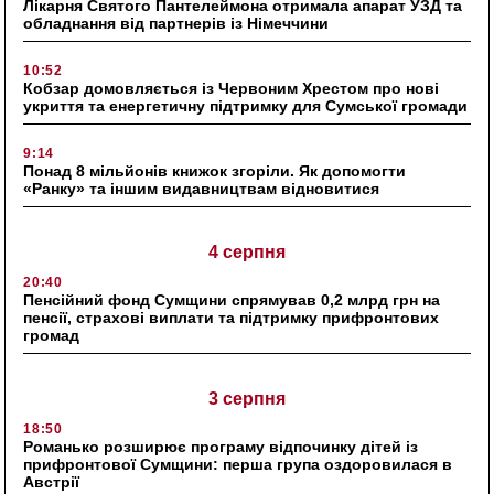
Лікарня Святого Пантелеймона отримала апарат УЗД та
обладнання від партнерів із Німеччини
10:52
Кобзар домовляється із Червоним Хрестом про нові
укриття та енергетичну підтримку для Сумської громади
9:14
Понад 8 мільйонів книжок згоріли. Як допомогти
«Ранку» та іншим видавництвам відновитися
4 серпня
20:40
Пенсійний фонд Сумщини спрямував 0,2 млрд грн на
пенсії, страхові виплати та підтримку прифронтових
громад
3 серпня
18:50
Романько розширює програму відпочинку дітей із
прифронтової Сумщини: перша група оздоровилася в
Австрії