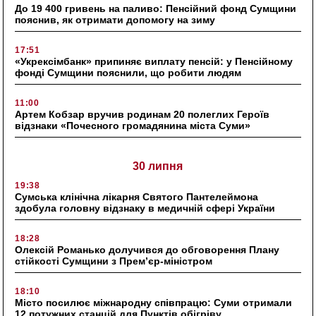
До 19 400 гривень на паливо: Пенсійний фонд Сумщини
пояснив, як отримати допомогу на зиму
17:51
«Укрексімбанк» припиняє виплату пенсій: у Пенсійному
фонді Сумщини пояснили, що робити людям
11:00
Артем Кобзар вручив родинам 20 полеглих Героїв
відзнаки «Почесного громадянина міста Суми»
30 липня
19:38
Сумська клінічна лікарня Святого Пантелеймона
здобула головну відзнаку в медичній сфері України
18:28
Олексій Романько долучився до обговорення Плану
стійкості Сумщини з Прем’єр-міністром
18:10
Місто посилює міжнародну співпрацю: Суми отримали
12 потужних станцій для Пунктів обігріву