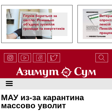
Глухів бореться за
Ветер
світло: Романько
спрост
об’єднує зусилля
пенсій 
громади та енергетиків
Пенсій
працюв
алгор
МАУ из-за карантина
массово уволит