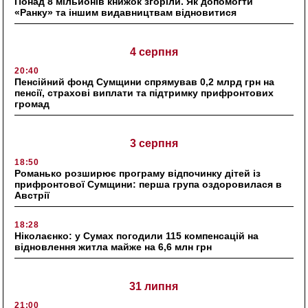
Понад 8 мільйонів книжок згоріли. Як допомогти
«Ранку» та іншим видавництвам відновитися
4 серпня
20:40
Пенсійний фонд Сумщини спрямував 0,2 млрд грн на
пенсії, страхові виплати та підтримку прифронтових
громад
3 серпня
18:50
Романько розширює програму відпочинку дітей із
прифронтової Сумщини: перша група оздоровилася в
Австрії
18:28
Ніколаєнко: у Сумах погодили 115 компенсацій на
відновлення житла майже на 6,6 млн грн
31 липня
21:00