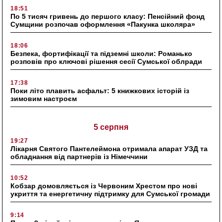
18:51
По 5 тисяч гривень до першого класу: Пенсійний фонд
Сумщини розпочав оформлення «Пакунка школяра»
18:06
Безпека, фортифікації та підземні школи: Романько
розповів про ключові рішення сесії Сумської облради
17:38
Поки літо плавить асфальт: 5 книжкових історій із
зимовим настроєм
5 серпня
19:27
Лікарня Святого Пантелеймона отримала апарат УЗД та
обладнання від партнерів із Німеччини
10:52
Кобзар домовляється із Червоним Хрестом про нові
укриття та енергетичну підтримку для Сумської громади
9:14