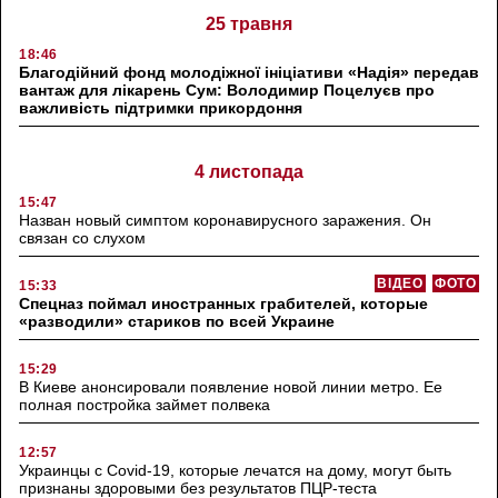
25 травня
18:46
Благодійний фонд молодіжної ініціативи «Надія» передав
вантаж для лікарень Сум: Володимир Поцелуєв про
важливість підтримки прикордоння
4 листопада
15:47
Назван новый симптом коронавирусного заражения. Он
связан со слухом
ВІДЕО
ФОТО
15:33
Спецназ поймал иностранных грабителей, которые
«разводили» стариков по всей Украине
15:29
В Киеве анонсировали появление новой линии метро. Ее
полная постройка займет полвека
12:57
Украинцы с Covid-19, которые лечатся на дому, могут быть
признаны здоровыми без результатов ПЦР-теста