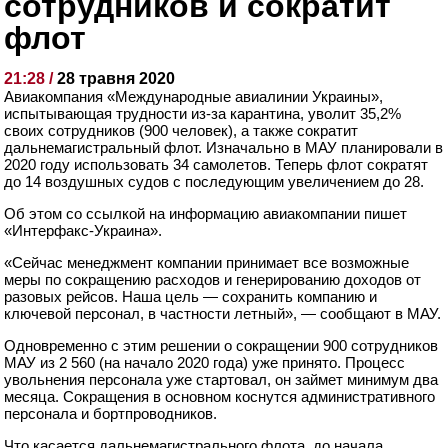
сотрудников и сократит
флот
21:28 /
28 травня 2020
Авиакомпания «Международные авиалинии Украины»,
испытывающая трудности из-за карантина, уволит 35,2%
своих сотрудников (900 человек), а также сократит
дальнемагистральный флот. Изначально в МАУ планировали в
2020 году использовать 34 самолетов. Теперь флот сократят
до 14 воздушных судов с последующим увеличением до 28.
Об этом со ссылкой на информацию авиакомпании пишет
«Интерфакс-Украина».
«Сейчас менеджмент компании принимает все возможные
меры по сокращению расходов и генерированию доходов от
разовых рейсов. Наша цель — сохранить компанию и
ключевой персонал, в частности летный», — сообщают в МАУ.
Одновременно с этим решении о сокращении 900 сотрудников
МАУ из 2 560 (на начало 2020 года) уже принято. Процесс
увольнения персонала уже стартовал, он займет минимум два
месяца. Сокращения в основном коснутся административного
персонала и бортпроводников.
Что касается дальнемагистрального флота, до начала