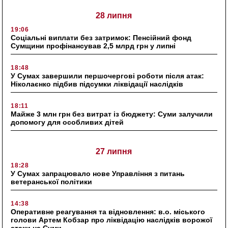
28 липня
19:06
Соціальні виплати без затримок: Пенсійний фонд
Сумщини профінансував 2,5 млрд грн у липні
18:48
У Сумах завершили першочергові роботи після атак:
Ніколаєнко підбив підсумки ліквідації наслідків
18:11
Майже 3 млн грн без витрат із бюджету: Суми залучили
допомогу для особливих дітей
27 липня
18:28
У Сумах запрацювало нове Управління з питань
ветеранської політики
14:38
Оперативне реагування та відновлення: в.о. міського
голови Артем Кобзар про ліквідацію наслідків ворожої
атаки на Суми