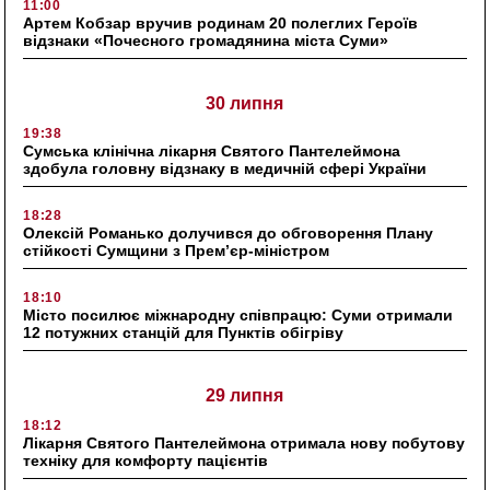
11:00
Артем Кобзар вручив родинам 20 полеглих Героїв
відзнаки «Почесного громадянина міста Суми»
30 липня
19:38
Сумська клінічна лікарня Святого Пантелеймона
здобула головну відзнаку в медичній сфері України
18:28
Олексій Романько долучився до обговорення Плану
стійкості Сумщини з Прем’єр-міністром
18:10
Місто посилює міжнародну співпрацю: Суми отримали
12 потужних станцій для Пунктів обігріву
29 липня
18:12
Лікарня Святого Пантелеймона отримала нову побутову
техніку для комфорту пацієнтів