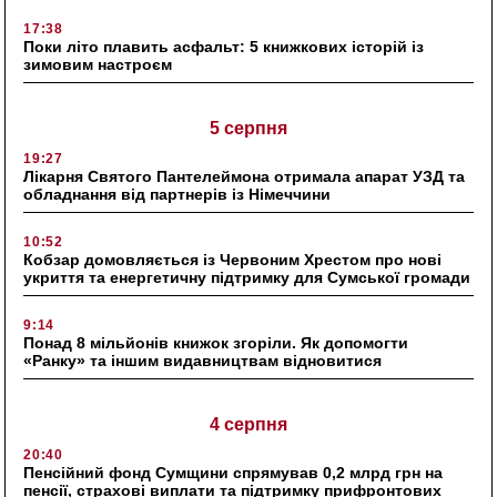
17:38
Поки літо плавить асфальт: 5 книжкових історій із
зимовим настроєм
5 серпня
19:27
Лікарня Святого Пантелеймона отримала апарат УЗД та
обладнання від партнерів із Німеччини
10:52
Кобзар домовляється із Червоним Хрестом про нові
укриття та енергетичну підтримку для Сумської громади
9:14
Понад 8 мільйонів книжок згоріли. Як допомогти
«Ранку» та іншим видавництвам відновитися
4 серпня
20:40
Пенсійний фонд Сумщини спрямував 0,2 млрд грн на
пенсії, страхові виплати та підтримку прифронтових