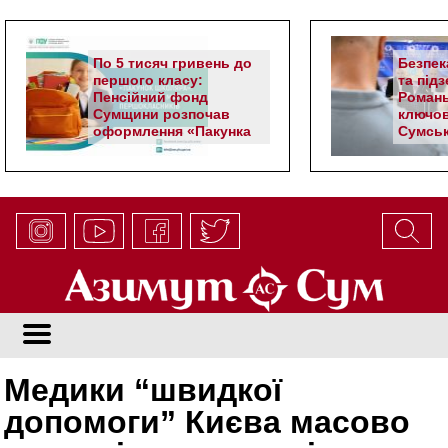
По 5 тисяч гривень до
Безпек
першого класу:
та під
Пенсійний фонд
Романь
Сумщини розпочав
ключов
оформлення «Пакунка
Сумськ
школяра»
Медики “швидкої
допомоги” Києва масово