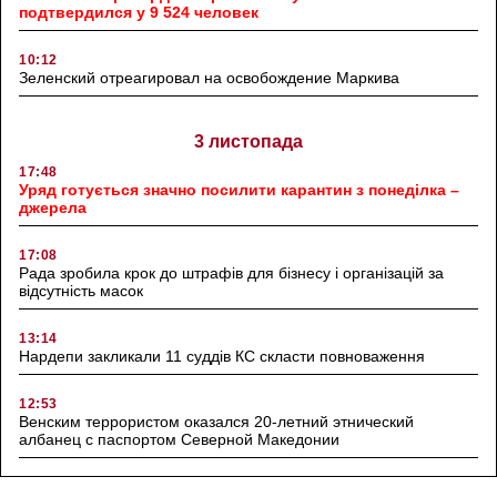
подтвердился у 9 524 человек
10:12
Зеленский отреагировал на освобождение Маркива
3 листопада
17:48
Уряд готується значно посилити карантин з понеділка –
джерела
17:08
Рада зробила крок до штрафів для бізнесу і організацій за
відсутність масок
13:14
Нардепи закликали 11 суддів КС скласти повноваження
12:53
Венским террористом оказался 20-летний этнический
албанец с паспортом Северной Македонии