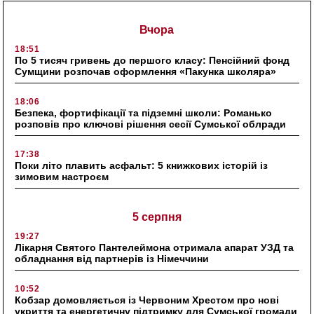
Вчора
18:51
По 5 тисяч гривень до першого класу: Пенсійний фонд
Сумщини розпочав оформлення «Пакунка школяра»
18:06
Безпека, фортифікації та підземні школи: Романько
розповів про ключові рішення сесії Сумської облради
17:38
Поки літо плавить асфальт: 5 книжкових історій із
зимовим настроєм
5 серпня
19:27
Лікарня Святого Пантелеймона отримала апарат УЗД та
обладнання від партнерів із Німеччини
10:52
Кобзар домовляється із Червоним Хрестом про нові
укриття та енергетичну підтримку для Сумської громади