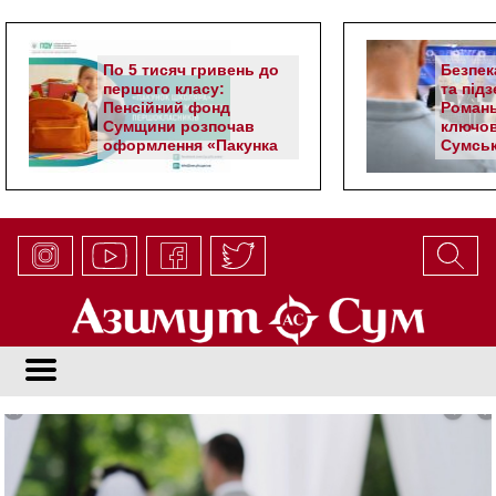
По 5 тисяч гривень до
Безпек
першого класу:
та під
Пенсійний фонд
Романь
Сумщини розпочав
ключов
оформлення «Пакунка
Сумськ
школяра»