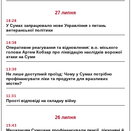
27 липня
18:28
У Сумах запрацювало нове Управління з питань
ветеранської політики
14:38
Оперативне реагування та відновлення: в.о. міського
голови Артем Кобзар про ліквідацію наслідків ворожої
атаки на Суми
13:30
Не лише доступний проїзд: Чому у Сумах потрібно
профінансувати ліки та продукти для вразливих
містян?
11:31
Прості відповіді на складну війну
26 липня
15:43
Мешканцям Сумщини профінансували пенсії, лікарняні й