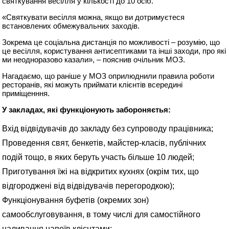
святкування весілля у кількості до 10 осіб.
«Святкувати весілля можна, якщо ви дотримуєтеся
встановлених обмежувальних заходів.
Зокрема це соціальна дистанція по можливості – розумію, що
це весілля, користування антисептиками та інші заходи, про які
ми неодноразово казали»
, – пояснив очільник МОЗ.
Нагадаємо, що раніше у МОЗ оприлюднили правила роботи
ресторанів, які можуть приймати клієнтів всередині
приміщенння.
У закладах, які функціонують забороняєтья:
Вхід відвідувачів до закладу без супроводу працівника;
Проведення свят, бенкетів, майстер-класів, публічних
подій тощо, в яких беруть участь більше 10 людей;
Приготування їжі на відкритих кухнях (окрім тих, що
відгороджені від відвідувачів перегородкою);
Функціонування буфетів (окремих зон)
самообслуговування, в тому числі для самостійного
наливання напоїв клієнтами;