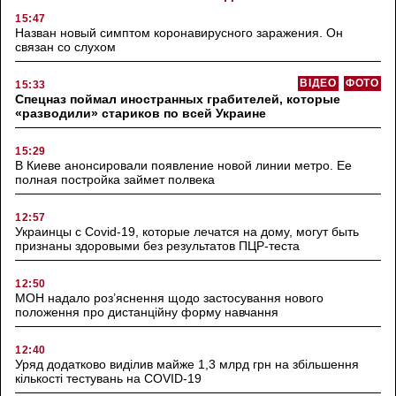
15:47
Назван новый симптом коронавирусного заражения. Он
связан со слухом
ВІДЕО
ФОТО
15:33
Спецназ поймал иностранных грабителей, которые
«разводили» стариков по всей Украине
15:29
В Киеве анонсировали появление новой линии метро. Ее
полная постройка займет полвека
12:57
Украинцы с Covid-19, которые лечатся на дому, могут быть
признаны здоровыми без результатов ПЦР-теста
12:50
МОН надало роз’яснення щодо застосування нового
положення про дистанційну форму навчання
12:40
Уряд додатково виділив майже 1,3 млрд грн на збільшення
кількості тестувань на COVID-19