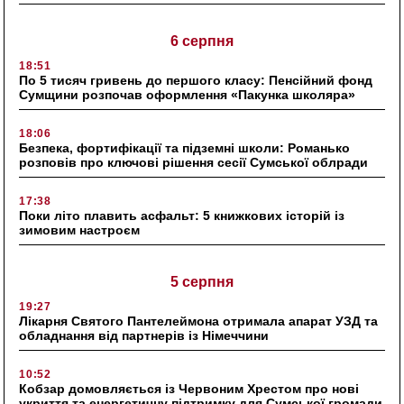
6 серпня
18:51
По 5 тисяч гривень до першого класу: Пенсійний фонд
Сумщини розпочав оформлення «Пакунка школяра»
18:06
Безпека, фортифікації та підземні школи: Романько
розповів про ключові рішення сесії Сумської облради
17:38
Поки літо плавить асфальт: 5 книжкових історій із
зимовим настроєм
5 серпня
19:27
Лікарня Святого Пантелеймона отримала апарат УЗД та
обладнання від партнерів із Німеччини
10:52
Кобзар домовляється із Червоним Хрестом про нові
укриття та енергетичну підтримку для Сумської громади