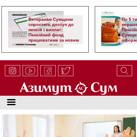
Ветеранам Сумщини
По 5 т
спростять доступ до
першог
пенсій і виплат:
Пенсій
Пенсійний фонд
Сумщи
працюватиме за новим
оформл
алгоритмом
школя