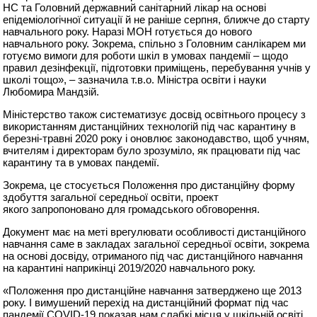
НС та Головний державний санітарний лікар на основі
епідеміологічної ситуації й не раніше серпня, ближче до старту
навчального року. Наразі МОН готується до нового
навчального року. Зокрема, спільно з Головним санлікарем ми
готуємо вимоги для роботи шкіл в умовах пандемії – щодо
правил дезінфекції, підготовки приміщень, перебування учнів у
школі тощо», – зазначила т.в.о. Міністра освіти і науки
Любомира Мандзій.
Міністерство також систематизує досвід освітнього процесу з
використанням дистанційних технологій під час карантину в
березні-травні 2020 року і оновлює законодавство, щоб учням,
вчителям і директорам було зрозуміло, як працювати під час
карантину та в умовах пандемії.
Зокрема, це стосується Положення про дистанційну форму
здобуття загальної середньої освіти, проект
якого запропоновано для громадського обговорення.
Документ має на меті врегулювати особливості дистанційного
навчання саме в закладах загальної середньої освіти, зокрема
на основі досвіду, отриманого під час дистанційного навчання
на карантині наприкінці 2019/2020 навчального року.
«Положення про дистанційне навчання затверджено ще 2013
року. І вимушений перехід на дистанційний формат під час
пандемії COVID-19 показав нам слабкі місця у шкільній освіті.