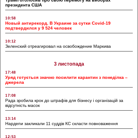
Трамп оголосив про свою перемогу на виборах
президента США
10:58
Новый антирекорд. В Украине за сутки Covid-19
подтвердился у 9 524 человек
10:12
Зеленский отреагировал на освобождение Маркива
3 листопада
17:48
Уряд готується значно посилити карантин з понеділка –
джерела
17:08
Рада зробила крок до штрафів для бізнесу і організацій за
відсутність масок
13:14
Нардепи закликали 11 суддів КС скласти повноваження
12:53