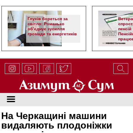
Глухів бореться за
Ветер
світло: Романько
спрост
об’єднує зусилля
пенсій 
громади та енергетиків
Пенсій
працюв
алгор
На Черкащині машини
видаляють плодоніжки