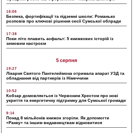
18:06
Безпека, фортифікації та підземні школи: Романько
розповів про ключові рішення сесії Сумської облради
17:38
Поки літо плавить асфальт: 5 книжкових історій із
зимовим настроєм
5 серпня
19:27
Лікарня Святого Пантелеймона отримала апарат УЗД та
обладнання від партнерів із Німеччини
10:52
Кобзар домовляється із Червоним Хрестом про нові
укриття та енергетичну підтримку для Сумської громади
9:14
Понад 8 мільйонів книжок згоріли. Як допомогти
«Ранку» та іншим видавництвам відновитися