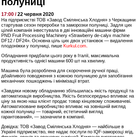
полуниці
17:00 /
22 червня 2020
На підприємстві ТОВ «Завод Смілянська Хлодня» з Черкащини
стартував сезон переробки та заморозки полуниці. Задля цих
цілей компанія інвестувала в дві інноваційні машини фірми
PND Fruit Processing Machinery «Strawberry de-calyx machine
DF12 / DF24». Основна ціль цих двох установок — видалення
плодоніжки у полуниці, пише
Kurkul.com.
Обладнання придбали цього року в Італії, максимальна
продуктивність однієї машини 600 шт на хвилину.
Машина була розроблена для скорочення ручної праці,
дбайливого поводження з кожною полуницею для запобігання
механічних пошкоджень і мінімізації втрат.
«Завдяки новому обладнанню збільшилась якість продукції та
автоматизація виробництва. Якість безпосередньо впливає на
ціну за якою наш клієнт продає товар кінцевому споживачеві.
Автоматизоване виробництво впливає на зовнішній вигляд
кожної полуниці — товарний, естетичний вигляд
гарантований», — зазначили в компанії.
Довідка: ТОВ «Завод Смілянська Хлодня» — найбільше в
Україні підприємство, яке надає послуги по IQF-заморозці ягід,
фруктів, овочів та овочевих сумішей. Компанія виготовляє