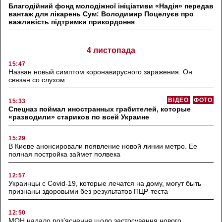
Благодійний фонд молодіжної ініціативи «Надія» передав
вантаж для лікарень Сум: Володимир Поцелуєв про
важливість підтримки прикордоння
4 листопада
15:47
Назван новый симптом коронавирусного заражения. Он
связан со слухом
ВІДЕО
ФОТО
15:33
Спецназ поймал иностранных грабителей, которые
«разводили» стариков по всей Украине
15:29
В Киеве анонсировали появление новой линии метро. Ее
полная постройка займет полвека
12:57
Украинцы с Covid-19, которые лечатся на дому, могут быть
признаны здоровыми без результатов ПЦР-теста
12:50
МОН надало роз’яснення щодо застосування нового