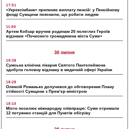
17:51
«Укрексімбанк» припиняє виплату пенсій: у Пенсійному
фонді Сумщини пояснили, що робити людям
11:00
Артем Кобзар вручив родинам 20 полеглих Героїв
відзнаки «Почесного громадянина міста Суми»
30 липня
19:38
Сумська клінічна лікарня Святого Пантелеймона
здобула головну відзнаку в медичній сфері України
18:28
Олексій Романько долучився до обговорення Плану
стійкості Сумщини з Прем’єр-міністром
18:10
Місто посилює міжнародну співпрацю: Суми отримали
12 потужних станцій для Пунктів обігріву