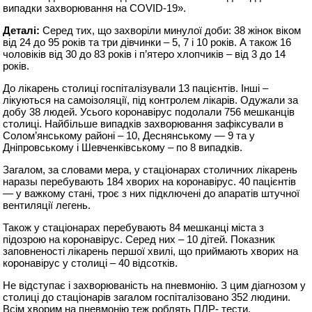
випадки захворювання на COVID-19».
Деталі:
Серед тих, що захворіли минулої доби: 38 жінок віком
від 24 до 95 років та три дівчинки – 5, 7 і 10 років. А також 16
чоловікiв від 30 до 83 років і п’ятеро хлопчиків – від 3 до 14
рокiв.
До лікарень столиці госпіталізували 13 пацієнтів. Інші –
лікуються на самоізоляції, під контролем лікарів. Одужали за
добу 38 людей. Усього коронавірус подолали 756 мешканців
столиці. Найбільше випадків захворювання зафіксували в
Солом’янському районі – 10, Деснянському — 9 та у
Дніпровському і Шевченківському – по 8 випадків.
Загалом, за словами мера, у стаціонарах столичних лікарень
наразы перебувають 184 хворих на коронавірус. 40 пацієнтів
— у важкому стані, троє з них підключені до апаратів штучної
вентиляції легень.
Також у стаціонарах перебувають 84 мешканці міста з
підозрою на коронавірус. Серед них – 10 дітей. Показник
заповненості лікарень першої хвилі, що приймають хворих на
коронавірус у столиці – 40 відсотків.
Не відступає і захворюваність на пневмонію. З цим діагнозом у
столиці до стаціонарів загалом госпіталізовано 352 людини.
Всім хворим на пневмонію теж роблять ПЛР- тести.