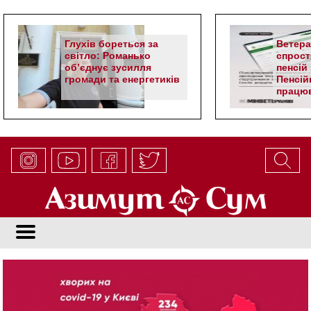
Глухів бореться за
Ветер
світло: Романько
спрост
об’єднує зусилля
пенсій 
громади та енергетиків
Пенсій
працюв
алгор