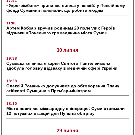
17:51
«Укрексімбанк» припиняє виплату пенсій: у Пенсійному
фонді Сумщини пояснили, що робити людям
11:00
Артем Кобзар вручив родинам 20 полеглих Героїв
відзнаки «Почесного громадянина міста Суми»
30 липня
19:38
Сумська клінічна лікарня Святого Пантелеймона
здобула головну відзнаку в медичній сфері України
18:28
Олексій Романько долучився до обговорення Плану
стійкості Сумщини з Прем’єр-міністром
18:10
Місто посилює міжнародну співпрацю: Суми отримали
12 потужних станцій для Пунктів обігріву
29 липня