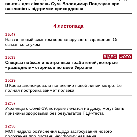
вантаж для лікарень Сум: Володимир Поцелуєв про
важливість підтримки прикордоння
4 листопада
15:47
Назван новый симптом коронавирусного заражения. Он
связан со слухом
ВІДЕО
ФОТО
15:33
Спецназ поймал иностранных грабителей, которые
«разводили» стариков по всей Украине
15:29
В Киеве анонсировали появление новой линии метро. Ее
полная постройка займет полвека
12:57
Украинцы с Covid-19, которые лечатся на дому, могут быть
признаны здоровыми без результатов ПЦР-теста
12:50
МОН надало роз’яснення щодо застосування нового
положення про дистанційну форму навчання