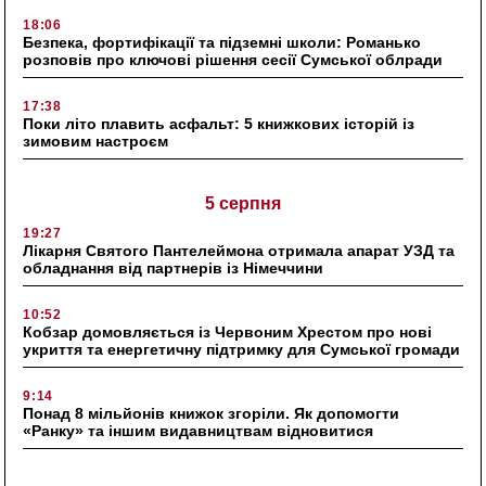
18:06
Безпека, фортифікації та підземні школи: Романько
розповів про ключові рішення сесії Сумської облради
17:38
Поки літо плавить асфальт: 5 книжкових історій із
зимовим настроєм
5 серпня
19:27
Лікарня Святого Пантелеймона отримала апарат УЗД та
обладнання від партнерів із Німеччини
10:52
Кобзар домовляється із Червоним Хрестом про нові
укриття та енергетичну підтримку для Сумської громади
9:14
Понад 8 мільйонів книжок згоріли. Як допомогти
«Ранку» та іншим видавництвам відновитися